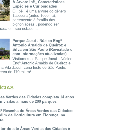
A Árvore Ipê_ Características,
Espécies e Curiosidades
O ipê é uma árvore do gênero
Tabebuia (antes Tecoma),
pertencente à família das
bignoniáceas , podendo ser
rada em seu estado ...
Parque Jacuí - Núcleo Engº
Antonio Arnaldo de Queiroz e
Silva em São Paulo (Revisitado e
com informações atualizadas)
Visitamos o Parque Jacuí - Núcleo
Engº Antonio Arnaldo de Queiroz e
na Vila Jacuí, zona leste de São Paulo.
rca de 170 mil m²...
ÍCIAS
eas Verdes das Cidades completa 14 anos
m visitas a mais de 200 parques
3ª Resenha do Áreas Verdes das Cidades:
rdim da Horticultura em Florença, na
lia
itor do site Áreas Verdes das Cidades é