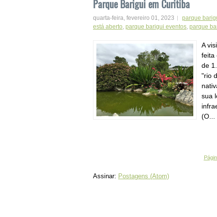
Parque Barigui em Curitiba
quarta-feira, fevereiro 01, 2023
parque barig
está aberto
,
parque barigui eventos
,
parque ba
A vis
feit
de 1
"rio
nati
sua 
infra
(O...
Página
Assinar:
Postagens (Atom)