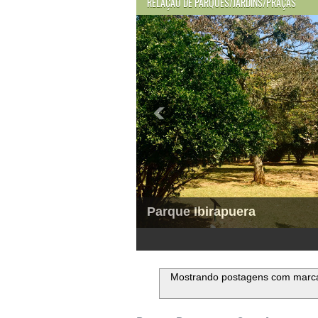
RELAÇÃO DE PARQUES/JARDINS/PRAÇAS
Parque Ibirapuera
1
2
3
4
5
6
Mostrando postagens com marc