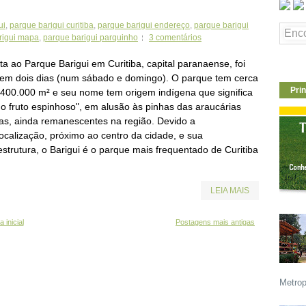
ui
,
parque barigui curitiba
,
parque barigui endereço
,
parque barigui
rigui mapa
,
parque barigui parquinho
3 comentários
ita ao Parque Barigui em Curitiba, capital paranaense, foi
a em dois dias (num sábado e domingo). O parque tem cerca
Prin
.400.000 m² e seu nome tem origem indígena que significa
 do fruto espinhoso", em alusão às pinhas das araucárias
vas, ainda remanescentes na região. Devido a
localização, próximo ao centro da cidade, e sua
estrutura, o Barigui é o parque mais frequentado de Curitiba
LEIA MAIS
 inicial
Postagens mais antigas
Metrop