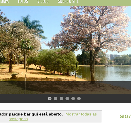
MAPA
FOTOS
VÍDEOS
SOBRE O SITE
ador
parque barigui está aberto
.
Mostrar todas as
SIG
postagens