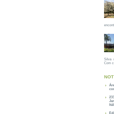
encont
Silva 
Com ce
NOT
Ár
co
23
Ja
Itá
Ed