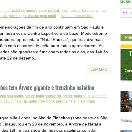
 natal
,
natal ibirapuera
,
natal radical
,
natal radical ibirapuera
,
natal
anças
,
neve sp
,
patinacao gelo natal
Nenhum comentário
omemorações de fim de ano continuam em São Paulo e
 primeira vez o Centro Esportivo e de Lazer Modelódromo
Prin
irapuera apresenta o “Natal Radical”, que traz diversas
ções com esportes de ação para todos aproveitarem. As
idades são gratuitas e funcionam todos os dias, das 14h às
 até 22 de dezemb...
LEIA MAIS
bos tem Árvore gigante e trenzinho natalino
nada sao paulo
,
arvore natal parque sp
,
arvore natal sp
,
arvore natal
ao paulo
,
natal sp
,
natal villa-lobos
,
parque natal
Nenhum
rque Villa-Lobos, no Alto de Pinheiros (zona oeste de São
Metrop
o), inaugurou em 23 de novembro, a Árvore de Natal a
r das 19h, e traz show de músicas natalinas com Jair