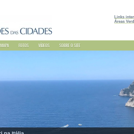
Links inte
Áreas Verd
MAPA
FOTOS
VÍDEOS
SOBRE O SITE
 na Itália