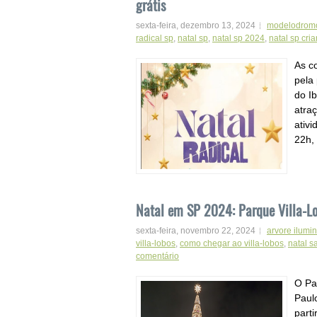
grátis
sexta-feira, dezembro 13, 2024
modelodromo
radical sp
,
natal sp
,
natal sp 2024
,
natal sp cri
As c
pela
do Ib
atra
ativ
22h,
Natal em SP 2024: Parque Villa-Lo
sexta-feira, novembro 22, 2024
arvore ilumi
villa-lobos
,
como chegar ao villa-lobos
,
natal s
comentário
O Pa
Paul
parti