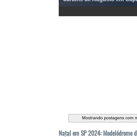
1
2
3
4
5
6
Mostrando postagens com 
Natal em SP 2024: Modelódromo do 