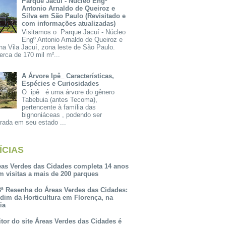
Parque Jacuí - Núcleo Engº
Antonio Arnaldo de Queiroz e
Silva em São Paulo (Revisitado e
com informações atualizadas)
Visitamos o Parque Jacuí - Núcleo
Engº Antonio Arnaldo de Queiroz e
na Vila Jacuí, zona leste de São Paulo.
rca de 170 mil m²...
A Árvore Ipê_ Características,
Espécies e Curiosidades
O ipê é uma árvore do gênero
Tabebuia (antes Tecoma),
pertencente à família das
bignoniáceas , podendo ser
rada em seu estado ...
ÍCIAS
eas Verdes das Cidades completa 14 anos
m visitas a mais de 200 parques
3ª Resenha do Áreas Verdes das Cidades:
rdim da Horticultura em Florença, na
lia
itor do site Áreas Verdes das Cidades é