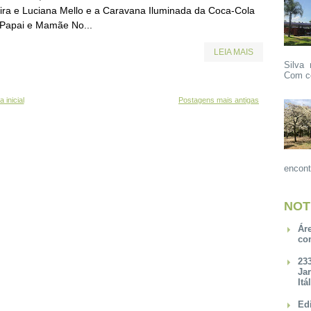
eira e Luciana Mello e a Caravana Iluminada da Coca-Cola
Papai e Mamãe No...
LEIA MAIS
Silva 
Com ce
 inicial
Postagens mais antigas
encont
NOT
Ár
co
23
Ja
Itá
Ed