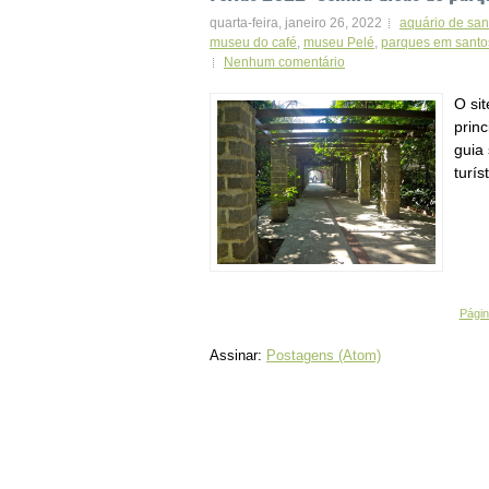
quarta-feira, janeiro 26, 2022
aquário de san
museu do café
,
museu Pelé
,
parques em santo
Nenhum comentário
O si
princ
guia
turís
Página
Assinar:
Postagens (Atom)