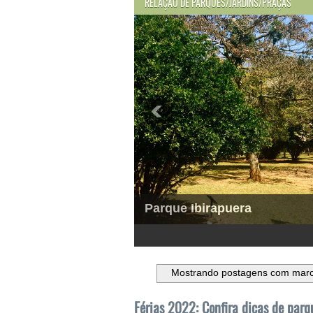
RELAÇÃO DE PARQUES/JARDINS/PRAÇAS
Parque Ibirapuera
1
2
3
4
5
6
Mostrando postagens com mar
Férias 2022: Confira dicas de parqu