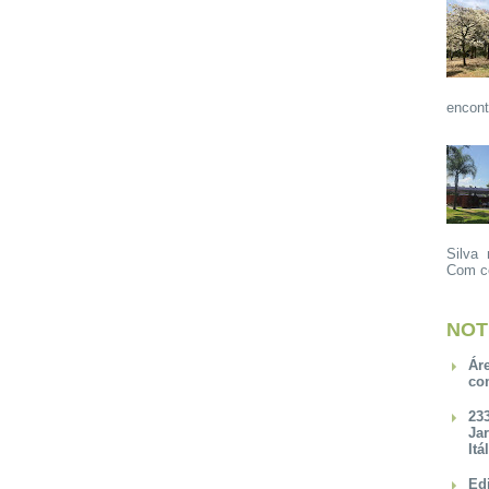
encont
Silva 
Com ce
NOT
Ár
co
23
Ja
Itá
Ed