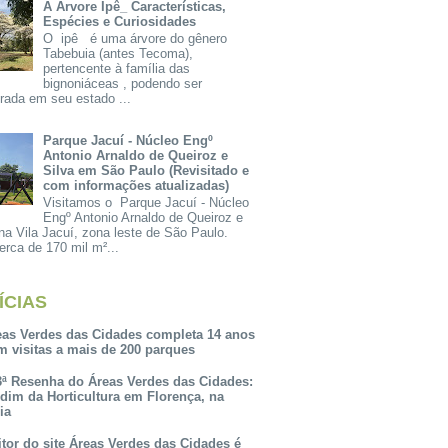
A Árvore Ipê_ Características,
Espécies e Curiosidades
O ipê é uma árvore do gênero
Tabebuia (antes Tecoma),
pertencente à família das
bignoniáceas , podendo ser
rada em seu estado ...
Parque Jacuí - Núcleo Engº
Antonio Arnaldo de Queiroz e
Silva em São Paulo (Revisitado e
com informações atualizadas)
Visitamos o Parque Jacuí - Núcleo
Engº Antonio Arnaldo de Queiroz e
na Vila Jacuí, zona leste de São Paulo.
rca de 170 mil m²...
ÍCIAS
eas Verdes das Cidades completa 14 anos
m visitas a mais de 200 parques
3ª Resenha do Áreas Verdes das Cidades:
rdim da Horticultura em Florença, na
lia
itor do site Áreas Verdes das Cidades é