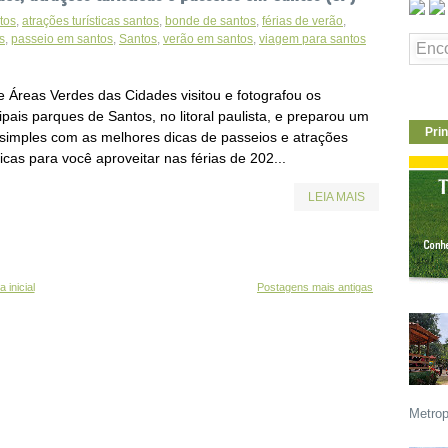
tos
,
atrações turísticas santos
,
bonde de santos
,
férias de verão
,
s
,
passeio em santos
,
Santos
,
verão em santos
,
viagem para santos
te Áreas Verdes das Cidades visitou e fotografou os
ipais parques de Santos, no litoral paulista, e preparou um
Prin
 simples com as melhores dicas de passeios e atrações
ticas para você aproveitar nas férias de 202...
LEIA MAIS
 inicial
Postagens mais antigas
Metrop