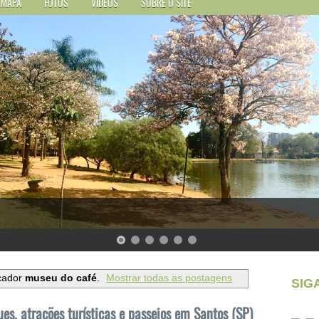
MAPA
FOTOS
VÍDEOS
SOBRE O SITE
cador
museu do café
.
Mostrar todas as postagens
SIG
es, atrações turísticas e passeios em Santos (SP)