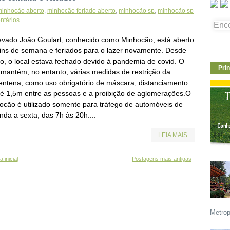
minhocão aberto
,
minhocão feriado aberto
,
minhocão sp
,
minhocão sp
ntários
evado João Goulart, conhecido como Minhocão, está aberto
fins de semana e feriados para o lazer novamente. Desde
o, o local estava fechado devido à pandemia de covid. O
Prin
l mantém, no entanto, várias medidas de restrição da
entena, como uso obrigatório de máscara, distanciamento
té 1,5m entre as pessoas e a proibição de aglomerações.O
ocão é utilizado somente para tráfego de automóveis de
nda a sexta, das 7h às 20h....
LEIA MAIS
 inicial
Postagens mais antigas
Metrop