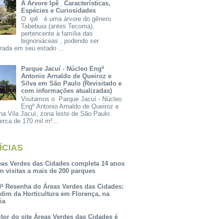
A Árvore Ipê_ Características,
Espécies e Curiosidades
O ipê é uma árvore do gênero
Tabebuia (antes Tecoma),
pertencente à família das
bignoniáceas , podendo ser
rada em seu estado ...
Parque Jacuí - Núcleo Engº
Antonio Arnaldo de Queiroz e
Silva em São Paulo (Revisitado e
com informações atualizadas)
Visitamos o Parque Jacuí - Núcleo
Engº Antonio Arnaldo de Queiroz e
na Vila Jacuí, zona leste de São Paulo.
rca de 170 mil m²...
ÍCIAS
eas Verdes das Cidades completa 14 anos
m visitas a mais de 200 parques
3ª Resenha do Áreas Verdes das Cidades:
rdim da Horticultura em Florença, na
lia
itor do site Áreas Verdes das Cidades é