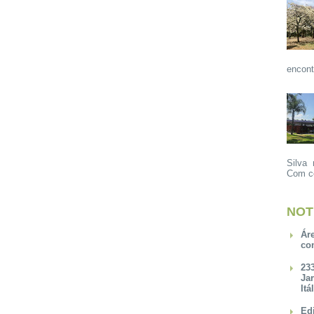
encont
Silva 
Com ce
NOT
Ár
co
23
Ja
Itá
Ed