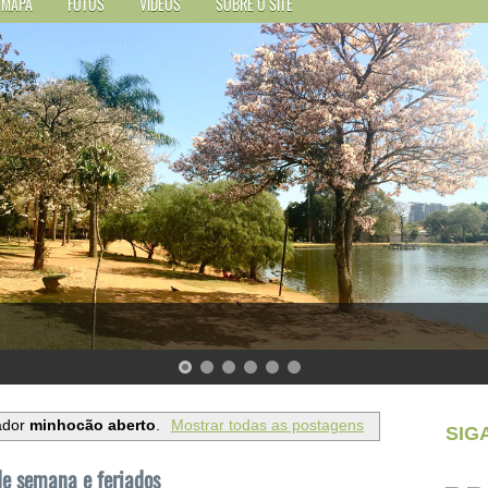
MAPA
FOTOS
VÍDEOS
SOBRE O SITE
ador
minhocão aberto
.
Mostrar todas as postagens
SIG
de semana e feriados