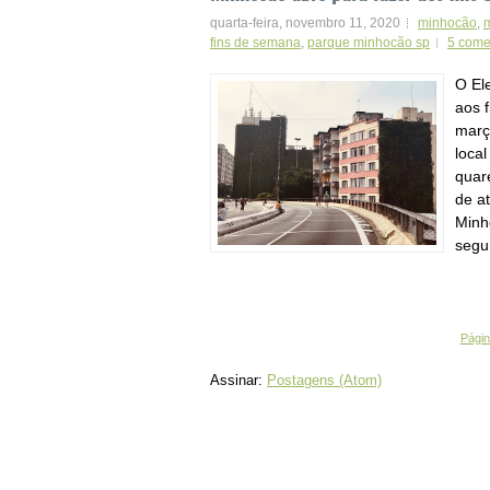
quarta-feira, novembro 11, 2020
minhocão
,
fins de semana
,
parque minhocão sp
5 come
O El
aos 
març
loca
quar
de a
Minh
segu
Página
Assinar:
Postagens (Atom)