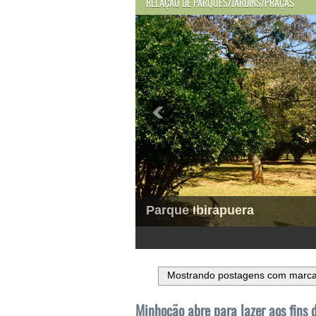
RELAÇÃO DE PARQUES/JARDINS/PRAÇAS
Parque Ibirapuera
1
2
3
4
5
6
Mostrando postagens com marc
Minhocão abre para lazer aos fins 