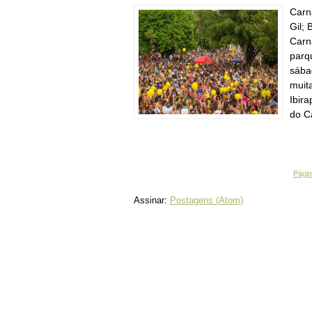
Carn
Gil;
Carn
parq
sába
muit
Ibir
do C
Página
Assinar:
Postagens (Atom)