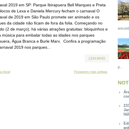
aval 2019 em SP: Parque Ibirapuera Bell Marques e Preta
 Blocos de Lexa e Daniela Mercury fecham o carnaval O
aval de 2019 em São Paulo promete ser animado e os
ues da cidade não ficam de fora da folia. Começando no
encont
do (2 de março), há várias atrações gratuitas: bloquinhos e
a música para embalar todas as idades nos parques
apuera, Água Branca e Burle Marx. Confira a programação
arnaval 2019 nos parques...
LEIA MAIS
p...
 inicial
Postagens mais antigas
NOT
Ár
co
23
Ja
Itá
Ed
en