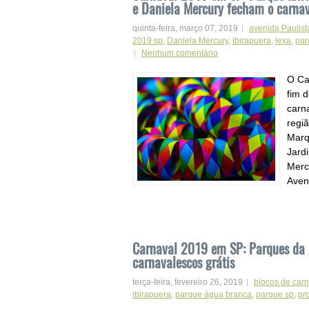
e Daniela Mercury fecham o carna
quinta-feira, março 07, 2019
avenida Paulist
2019 sp
,
Daniela Mercury
,
ibirapuera
,
lexa
,
par
Nenhum comentário
O Ca
fim 
carn
regi
Marq
Jard
Merc
Aveni
Carnaval 2019 em SP: Parques da Á
carnavalescos grátis
terça-feira, fevereiro 26, 2019
blocos de car
ibirapuera
,
parque água branca
,
parque sp
,
pr