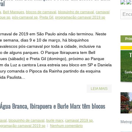
val
a
,
Bell Marques
,
blocos de carnaval
,
bloquinho de carnaval
,
carnaval
que sp
,
pós-carnaval sp
,
Preta Gil
,
programação carnaval 2019 sp
rnaval de 2019 em São Paulo ainda não terminou. Neste
Prin
de semana, dias 9 e 10 de março, há bloquinhos
avalescos pós-carnaval por toda a cidade, inclusive na
ão de alguns parques. O Parque Ibirapuera tem Bell
ues (sábado) e Preta Gil (domingo), próximo ao Parque
im da Luz a cantora Lexa estreia seu bloco em SP e Daniela
ury comanda o Pipoca da Rainha partindo da esquina
da Paulista...
LEIA MAIS
gua Branca, Ibirapuera e Burle Marx têm blocos
naval
,
bloquinho de carnaval
,
burle marx
,
carnaval 2019 sp
,
Metrop
ogramação carnaval 2019 sp
Nenhum comentário