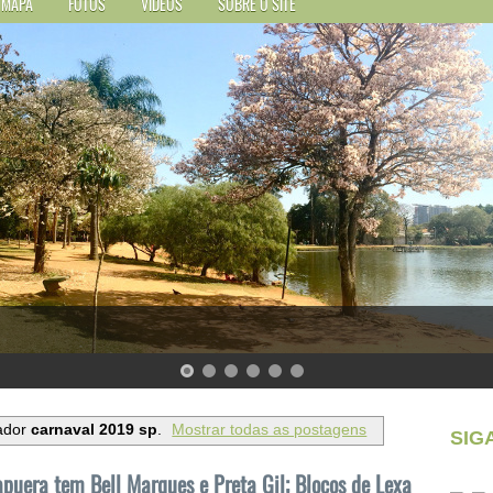
MAPA
FOTOS
VÍDEOS
SOBRE O SITE
ador
carnaval 2019 sp
.
Mostrar todas as postagens
SIG
puera tem Bell Marques e Preta Gil; Blocos de Lexa