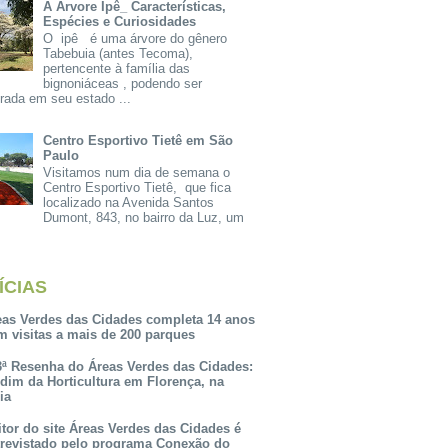
A Árvore Ipê_ Características,
Espécies e Curiosidades
O ipê é uma árvore do gênero
Tabebuia (antes Tecoma),
pertencente à família das
bignoniáceas , podendo ser
rada em seu estado ...
Centro Esportivo Tietê em São
Paulo
Visitamos num dia de semana o
Centro Esportivo Tietê, que fica
localizado na Avenida Santos
Dumont, 843, no bairro da Luz, um
ÍCIAS
eas Verdes das Cidades completa 14 anos
m visitas a mais de 200 parques
3ª Resenha do Áreas Verdes das Cidades:
rdim da Horticultura em Florença, na
lia
itor do site Áreas Verdes das Cidades é
trevistado pelo programa Conexão do