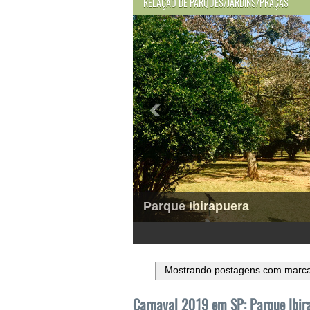
RELAÇÃO DE PARQUES/JARDINS/PRAÇAS
Parque Ibirapuera
1
2
3
4
5
6
Mostrando postagens com marc
Carnaval 2019 em SP: Parque Ibira