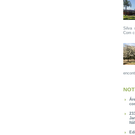
Silva 
Com ce
encont
NOT
Ár
co
23
Ja
Itá
Ed