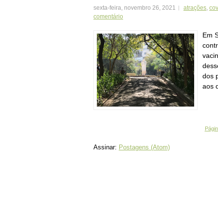
sexta-feira, novembro 26, 2021
atrações
,
co
comentário
Em S
cont
vaci
desse
dos 
aos 
Página
Assinar:
Postagens (Atom)