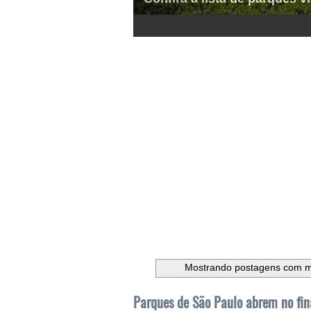
1
2
3
4
5
6
Mostrando postagens com 
Parques de São Paulo abrem no fin