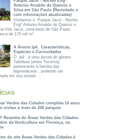
Parque Jacuí - Núcleo Engº
Antonio Arnaldo de Queiroz e
Silva em São Paulo (Revisitado e
com informações atualizadas)
Visitamos o Parque Jacuí - Núcleo
Engº Antonio Arnaldo de Queiroz e
na Vila Jacuí, zona leste de São Paulo.
rca de 170 mil m²...
A Árvore Ipê_ Características,
Espécies e Curiosidades
O ipê é uma árvore do gênero
Tabebuia (antes Tecoma),
pertencente à família das
bignoniáceas , podendo ser
rada em seu estado ...
ÍCIAS
eas Verdes das Cidades completa 14 anos
m visitas a mais de 200 parques
3ª Resenha do Áreas Verdes das Cidades:
rdim da Horticultura em Florença, na
lia
itor do site Áreas Verdes das Cidades é