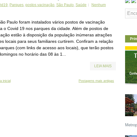
vid19
,
Parques
,
postos vacinação
,
São Paulo
,
Saúde
Nenhum
ão Paulo foram instalados vários postos de vacinação
ra o Covid 19 nos parques da cidade. Além de postos de
nação estão à disposição da população inúmeras atrações
Prin
s locais para seus familiares curtirem. Confiram a relação
parques (com links de acesso aos locais), que terão postos
domingos no horário das 08 às 1...
LEIA MAIS
 inicial
Postagens mais antigas
Metrop