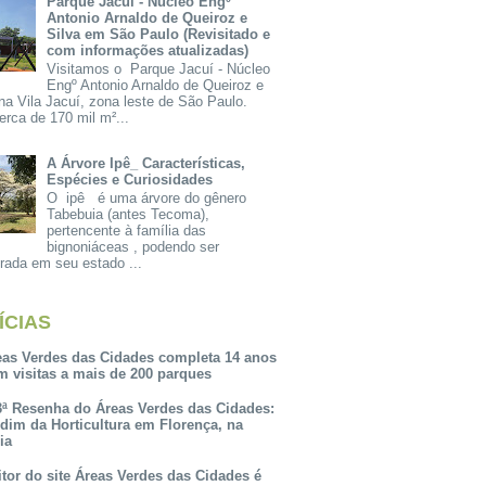
Parque Jacuí - Núcleo Engº
Antonio Arnaldo de Queiroz e
Silva em São Paulo (Revisitado e
com informações atualizadas)
Visitamos o Parque Jacuí - Núcleo
Engº Antonio Arnaldo de Queiroz e
na Vila Jacuí, zona leste de São Paulo.
rca de 170 mil m²...
A Árvore Ipê_ Características,
Espécies e Curiosidades
O ipê é uma árvore do gênero
Tabebuia (antes Tecoma),
pertencente à família das
bignoniáceas , podendo ser
rada em seu estado ...
ÍCIAS
eas Verdes das Cidades completa 14 anos
m visitas a mais de 200 parques
3ª Resenha do Áreas Verdes das Cidades:
rdim da Horticultura em Florença, na
lia
itor do site Áreas Verdes das Cidades é