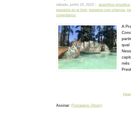
sábado, junho 20, 2020
aparelhos ginastica
passeios ao ar livre
,
passeios com crianças
,
pa
comentários
A Pr
Conc
part
qual
Ness
capi
mês 
Prest
Página
Assinar:
Postagens (Atom)