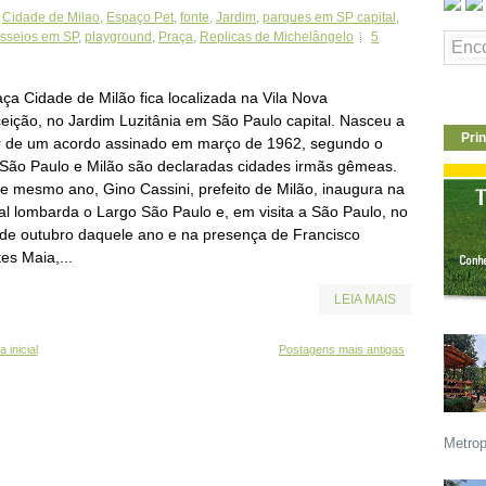
,
Cidade de Milao
,
Espaço Pet
,
fonte
,
Jardim
,
parques em SP capital
,
sseios em SP
,
playground
,
Praça
,
Replicas de Michelângelo
5
aça Cidade de Milão fica localizada na Vila Nova
eição, no Jardim Luzitânia em São Paulo capital. Nasceu a
Prin
ir de um acordo assinado em março de 1962, segundo o
 São Paulo e Milão são declaradas cidades irmãs gêmeas.
e mesmo ano, Gino Cassini, prefeito de Milão, inaugura na
tal lombarda o Largo São Paulo e, em visita a São Paulo, no
de outubro daquele ano e na presença de Francisco
es Maia,...
LEIA MAIS
 inicial
Postagens mais antigas
Metrop