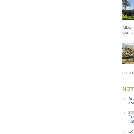
Silva 
Com ce
encont
NOT
Ár
co
23
Ja
Itá
Ed