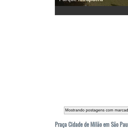
1
2
3
4
5
6
Mostrando postagens com marca
Praça Cidade de Milão em São Pau