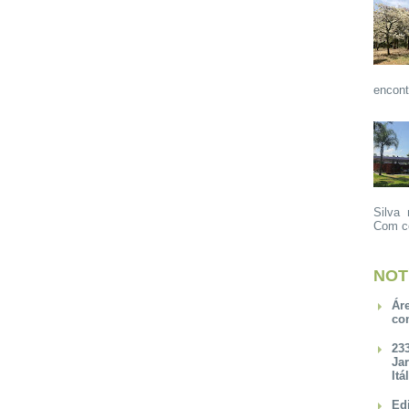
encont
Silva 
Com ce
NOT
Ár
co
23
Ja
Itá
Ed