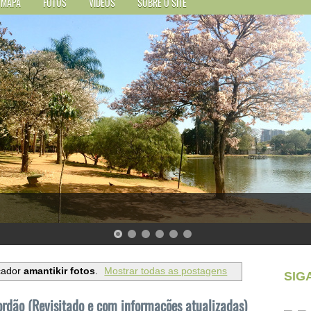
MAPA
FOTOS
VÍDEOS
SOBRE O SITE
cador
amantikir fotos
.
Mostrar todas as postagens
SIG
dão (Revisitado e com informações atualizadas)