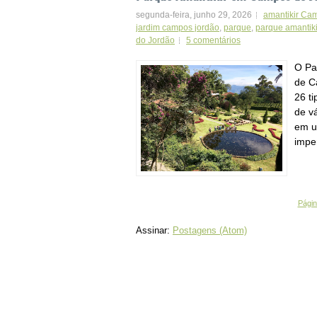
segunda-feira, junho 29, 2026
amantikir Cam
jardim campos jordão
,
parque
,
parque amantiki
do Jordão
5 comentários
O Pa
de C
26 ti
de v
em u
impe
Página
Assinar:
Postagens (Atom)