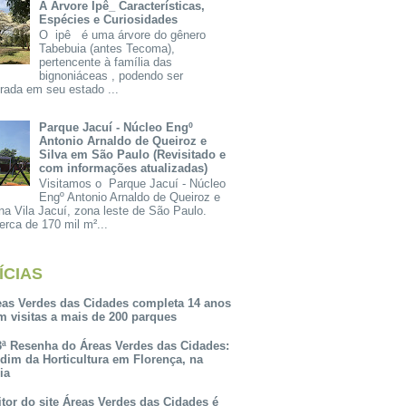
A Árvore Ipê_ Características,
Espécies e Curiosidades
O ipê é uma árvore do gênero
Tabebuia (antes Tecoma),
pertencente à família das
bignoniáceas , podendo ser
rada em seu estado ...
Parque Jacuí - Núcleo Engº
Antonio Arnaldo de Queiroz e
Silva em São Paulo (Revisitado e
com informações atualizadas)
Visitamos o Parque Jacuí - Núcleo
Engº Antonio Arnaldo de Queiroz e
na Vila Jacuí, zona leste de São Paulo.
rca de 170 mil m²...
ÍCIAS
eas Verdes das Cidades completa 14 anos
m visitas a mais de 200 parques
3ª Resenha do Áreas Verdes das Cidades:
rdim da Horticultura em Florença, na
lia
itor do site Áreas Verdes das Cidades é