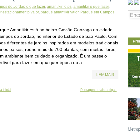
pos do Jordão o que fazer
,
amantikir fotos
,
amantikir o que fazer
,
r estacionamento valor
,
parque amantikir valor
,
Parque em Campos
rque Amantikir está no bairro Gavião Gonzaga na cidade
ampos do Jordão, no interior do Estado de São Paulo. Com
Prin
pos diferentes de jardins inspirados em modelos tradicionais
ários países, reúne mais de 700 plantas, com muitas flores,
m ambiente bem cuidado e organizado. É um passeio
rdível para fazer em qualquer época do a...
LEIA MAIS
 inicial
Postagens mais antigas
Metrop