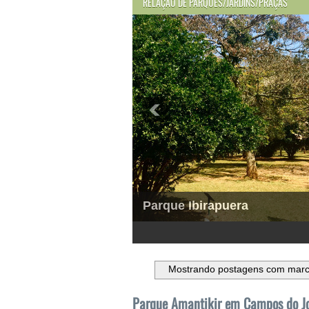
RELAÇÃO DE PARQUES/JARDINS/PRAÇAS
Parque Ibirapuera
1
2
3
4
5
6
Mostrando postagens com mar
Parque Amantikir em Campos do Jor