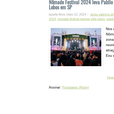
Nômade Festival 2024 leva Pabllo V
Lobos em SP
quarta-feira, maio 22, 2024
alceu valença s
2024
,
nomade festival parque villa lobos
,
pabll
Nos 
Nôma
zona
reun
atra
Exu d
Página
Assinar:
Postagens (Atom)