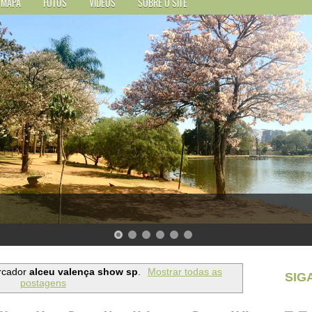
MAPA
FOTOS
VÍDEOS
SOBRE O SITE
rcador
alceu valença show sp
.
Mostrar todas as
SIG
postagens