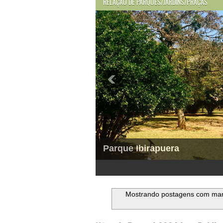
RELAÇÃO DE PARQUES/JARDINS/PRAÇAS
Parque Ibirapuera
1
2
3
4
5
6
Mostrando postagens com ma