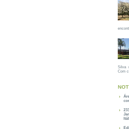
encont
Silva 
Com ce
NOT
Ár
co
23
Ja
Itá
Ed