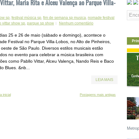
ittar, Maria Rita e Alceu Valença ao Parque Villa-
how sp
,
festival música sp
,
fim de semana sp musica
,
nomade festival
o vittar show sp
,
parque sp show
Nenhum comentário
dias 25 e 26 de maio (sábado e domingo), acontece o
Prin
de Festival no Parque Villa-Lobos, no Alto de Pinheiros,
 oeste de São Paulo. Diversos estilos musicais estão
idos no evento para celebrar a música brasileira com
ções como Pabllo Vittar, Alceu Valença, Nando Reis e Baco
o Blues. &nb...
LEIA MAIS
 inicial
Postagens mais antigas
Metrop