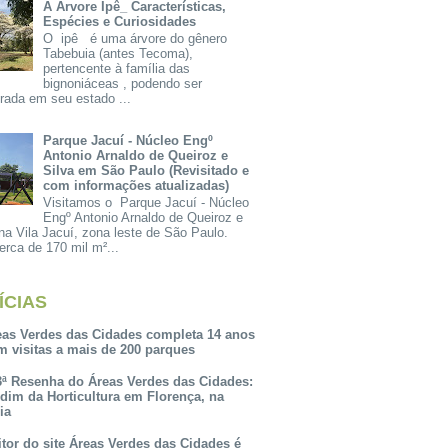
A Árvore Ipê_ Características,
Espécies e Curiosidades
O ipê é uma árvore do gênero
Tabebuia (antes Tecoma),
pertencente à família das
bignoniáceas , podendo ser
rada em seu estado ...
Parque Jacuí - Núcleo Engº
Antonio Arnaldo de Queiroz e
Silva em São Paulo (Revisitado e
com informações atualizadas)
Visitamos o Parque Jacuí - Núcleo
Engº Antonio Arnaldo de Queiroz e
na Vila Jacuí, zona leste de São Paulo.
rca de 170 mil m²...
ÍCIAS
eas Verdes das Cidades completa 14 anos
m visitas a mais de 200 parques
3ª Resenha do Áreas Verdes das Cidades:
rdim da Horticultura em Florença, na
lia
itor do site Áreas Verdes das Cidades é