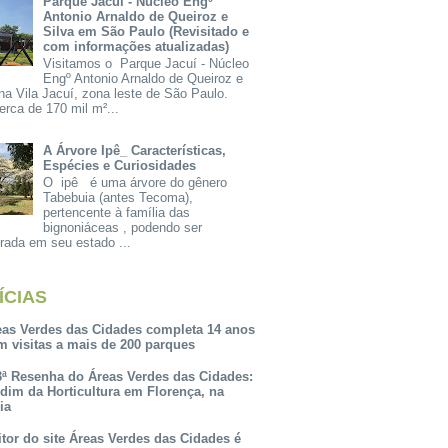
Parque Jacuí - Núcleo Engº
Antonio Arnaldo de Queiroz e
Silva em São Paulo (Revisitado e
com informações atualizadas)
Visitamos o Parque Jacuí - Núcleo
Engº Antonio Arnaldo de Queiroz e
na Vila Jacuí, zona leste de São Paulo.
rca de 170 mil m²...
A Árvore Ipê_ Características,
Espécies e Curiosidades
O ipê é uma árvore do gênero
Tabebuia (antes Tecoma),
pertencente à família das
bignoniáceas , podendo ser
rada em seu estado ...
ÍCIAS
eas Verdes das Cidades completa 14 anos
m visitas a mais de 200 parques
3ª Resenha do Áreas Verdes das Cidades:
rdim da Horticultura em Florença, na
lia
itor do site Áreas Verdes das Cidades é