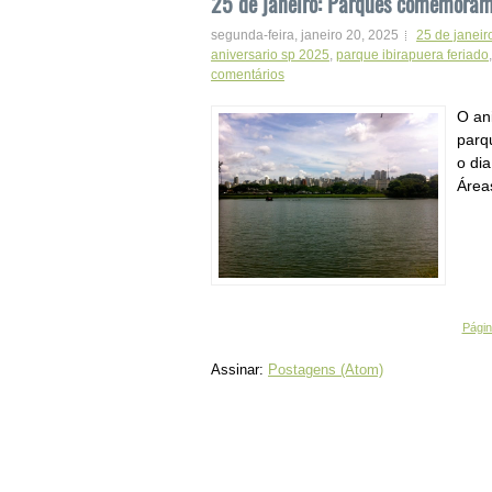
25 de janeiro: Parques comemoram 
segunda-feira, janeiro 20, 2025
25 de janeir
aniversario sp 2025
,
parque ibirapuera feriado
comentários
O an
parq
o dia
Área
Página
Assinar:
Postagens (Atom)