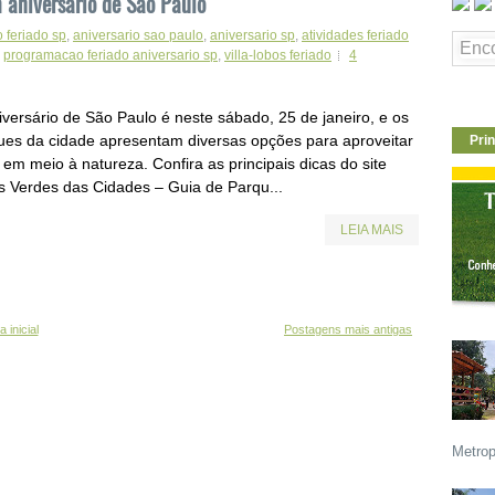
aniversário de São Paulo
o feriado sp
,
aniversario sao paulo
,
aniversario sp
,
atividades feriado
,
programacao feriado aniversario sp
,
villa-lobos feriado
4
iversário de São Paulo é neste sábado, 25 de janeiro, e os
ues da cidade apresentam diversas opções para aproveitar
Prin
 em meio à natureza. Confira as principais dicas do site
s Verdes das Cidades – Guia de Parqu...
LEIA MAIS
 inicial
Postagens mais antigas
Metrop