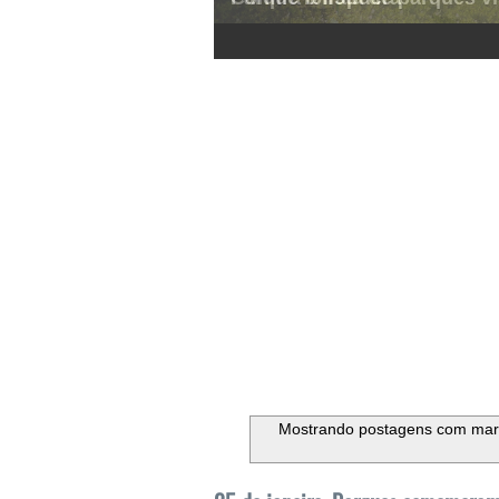
1
2
3
4
5
6
Mostrando postagens com ma