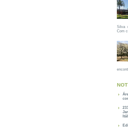
Silva 
Com ce
encont
NOT
Ár
co
23
Ja
Itá
Ed