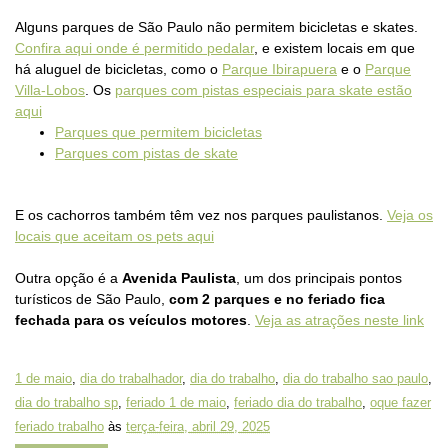
Alguns parques de São Paulo não permitem bicicletas e skates.
Confira aqui onde é permitido pedalar
, e existem locais em que
há aluguel de bicicletas, como o
Parque Ibirapuera
e o
Parque
Villa-Lobos
. Os
parques com pistas especiais para skate estão
aqui
Parques que permitem bicicletas
Parques com pistas de skate
E os cachorros também têm vez nos parques paulistanos.
Veja os
locais que aceitam os pets aqui
Outra opção é a
Avenida Paulista
, um dos principais pontos
turísticos de São Paulo,
com 2 parques e no feriado fica
fechada para os veículos motores
.
Veja as atrações neste link
1 de maio
,
dia do trabalhador
,
dia do trabalho
,
dia do trabalho sao paulo
,
dia do trabalho sp
,
feriado 1 de maio
,
feriado dia do trabalho
,
oque fazer
feriado trabalho
às
terça-feira, abril 29, 2025