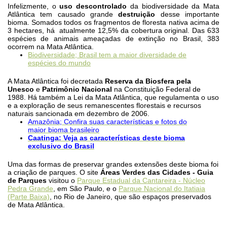
Infelizmente, o
uso descontrolado
da biodiversidade da Mata
Atlântica tem causado grande
destruição
desse importante
bioma. Somados todos os fragmentos de floresta nativa acima de
3 hectares, há atualmente 12,5% da cobertura original. Das 633
espécies de animais ameaçadas de extinção no Brasil, 383
ocorrem na Mata Atlântica.
Biodiversidade; Brasil tem a maior diversidade de
espécies do mundo
A Mata Atlântica foi decretada
Reserva da Biosfera pela
Unesco
e
Patrimônio Nacional
na Constituição Federal de
1988. Há também a Lei da Mata Atlântica, que regulamenta o uso
e a exploração de seus remanescentes florestais e recursos
naturais sancionada em dezembro de 2006.
Amazônia; Confira suas características e fotos do
maior bioma brasileiro
Caatinga: Veja as características deste bioma
exclusivo do Brasil
Uma das formas de preservar grandes extensões deste bioma foi
a criação de parques. O site
Áreas Verdes das Cidades - Guia
de Parques
visitou o
Parque Estadual da Cantareira - Núcleo
Pedra Grande
, em São Paulo, e o
Parque Nacional do Itatiaia
(Parte Baixa)
, no Rio de Janeiro, que são espaços preservados
de Mata Atlântica.