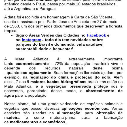
atlântico desde o Piauí, passa por mais 16 estados brasileiros,
até a Argentina e o Paraguai.
A data foi escolhida em homenagem à Carta de São Vicente,
escrita e assinada pelo Padre Jose de Anchieta em 27 de maio
de 1560, um dos primeiros documentos que descrevem a floresta
tropical.
Siga o Áreas Verdes das Cidades no
Facebook
e
no
Instagram
- todo dia tem novidades sobre
parques do Brasil e do mundo, vida saudável,
sustentabilidade e bem-estar!
A Mata Atlântica é extremamente importante
tanto
economicamente -
72% da população brasileira vive e
depende dos recursos naturais deste bioma
- quanto
ecologicamente
. Suas formações florestais ajudam, por
exemplo, na
regulação do clima
e
proteção do solo.
Além
disso, 7 das 9
maiores bacias hidrográficas
brasileiras estão na
Mata Atlântica, e a
vegetação preservada
protege rios e
nascentes, garantindo, desse modo, o
abastecimento de
água
para a população.
Nesse bioma, há uma grade variedade de espécies animais e
vegetais que
possui diversas
aplicações econômica
s. Várias
espécies são usadas na
alimentação
, para
obtenção de
madeira
e como matéria-prima para a fabricação
de
medicamentos e cosméticos
.