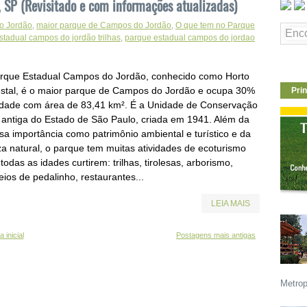
 SP (Revisitado e com informações atualizadas)
o Jordão
,
maior parque de Campos do Jordão
,
O que tem no Parque
stadual campos do jordão trilhas
,
parque estadual campos do jordao
rque Estadual Campos do Jordão, conhecido como Horto
estal, é o maior parque de Campos do Jordão e ocupa 30%
Prin
idade com área de 83,41 km². É a Unidade de Conservação
 antiga do Estado de São Paulo, criada em 1941. Além da
sa importância como patrimônio ambiental e turístico e da
za natural, o parque tem muitas atividades de ecoturismo
todas as idades curtirem: trilhas, tirolesas, arborismo,
ios de pedalinho, restaurantes...
LEIA MAIS
 inicial
Postagens mais antigas
Metrop