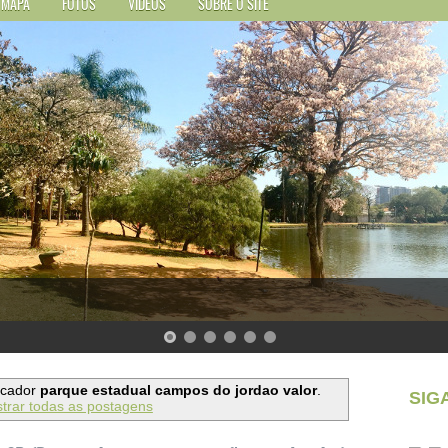
MAPA
FOTOS
VÍDEOS
SOBRE O SITE
rcador
parque estadual campos do jordao valor
.
SIG
trar todas as postagens