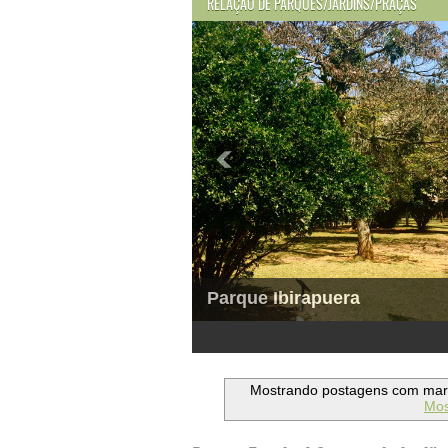
RELAÇÃO DE PARQUES/JARDINS/PRAÇAS
Parque Ibirapuera
1
2
3
4
5
6
Mostrando postagens com ma
Mos