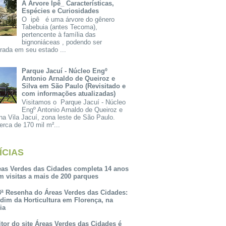
A Árvore Ipê_ Características,
Espécies e Curiosidades
O ipê é uma árvore do gênero
Tabebuia (antes Tecoma),
pertencente à família das
bignoniáceas , podendo ser
rada em seu estado ...
Parque Jacuí - Núcleo Engº
Antonio Arnaldo de Queiroz e
Silva em São Paulo (Revisitado e
com informações atualizadas)
Visitamos o Parque Jacuí - Núcleo
Engº Antonio Arnaldo de Queiroz e
na Vila Jacuí, zona leste de São Paulo.
rca de 170 mil m²...
ÍCIAS
eas Verdes das Cidades completa 14 anos
m visitas a mais de 200 parques
3ª Resenha do Áreas Verdes das Cidades:
rdim da Horticultura em Florença, na
lia
itor do site Áreas Verdes das Cidades é