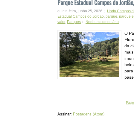
Parque Estadual Campos do Jordão,
quinta-feira, junho 25, 2026
Horto Campos d
Estadual Campos do Jordão
,
parque
,
parque e
valor
,
Parques
Nenhum comentário
O Pa
Flor
da c
mais
imen
bele
para 
passe
Página
Assinar:
Postagens (Atom)