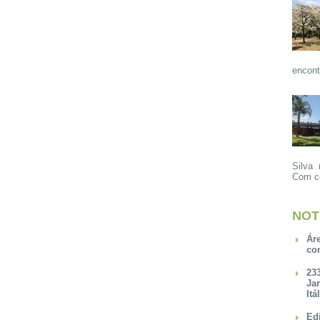
encont
Silva 
Com ce
NOT
Ár
co
23
Ja
Itá
Ed