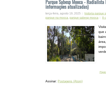
Parque Sabesp Mooca - Radialista F
informações atualizadas)
terça-feira, agosto 19, 2025
historia parque
parque na mooca
,
parque sabesp mooca
8 
Visit
que 
bair
área,
impo
verd
Página
Assinar:
Postagens (Atom)