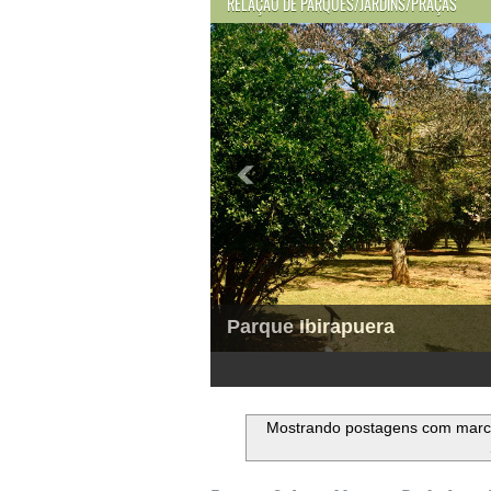
RELAÇÃO DE PARQUES/JARDINS/PRAÇAS
Parque Ibirapuera
1
2
3
4
5
6
Mostrando postagens com mar