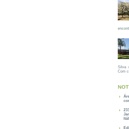
encont
Silva 
Com ce
NOT
Ár
co
23
Ja
Itá
Ed