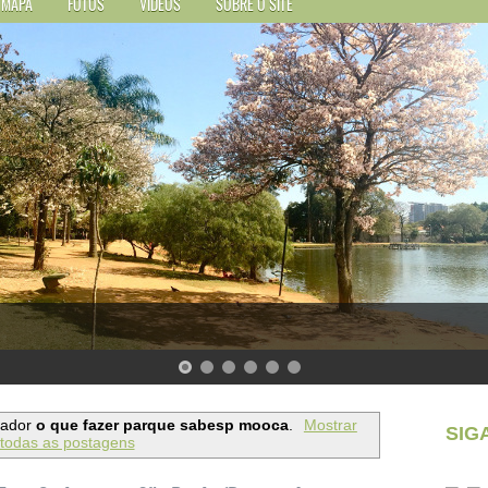
MAPA
FOTOS
VÍDEOS
SOBRE O SITE
cador
o que fazer parque sabesp mooca
.
Mostrar
SIG
todas as postagens