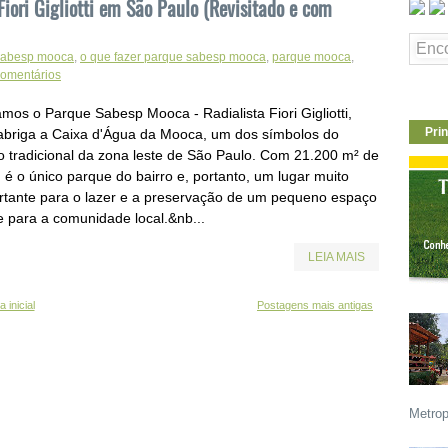
iori Gigliotti em São Paulo (Revisitado e com
 sabesp mooca
,
o que fazer parque sabesp mooca
,
parque mooca
,
comentários
amos o Parque Sabesp Mooca - Radialista Fiori Gigliotti,
Prin
abriga a Caixa d'Água da Mooca, um dos símbolos do
ro tradicional da zona leste de São Paulo. Com 21.200 m² de
 é o único parque do bairro e, portanto, um lugar muito
rtante para o lazer e a preservação de um pequeno espaço
e para a comunidade local.&nb...
LEIA MAIS
 inicial
Postagens mais antigas
Metrop