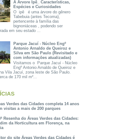
A Árvore Ipê_ Características,
Espécies e Curiosidades
O ipê é uma árvore do gênero
Tabebuia (antes Tecoma),
pertencente à família das
bignoniáceas , podendo ser
rada em seu estado ...
Parque Jacuí - Núcleo Engº
Antonio Arnaldo de Queiroz e
Silva em São Paulo (Revisitado e
com informações atualizadas)
Visitamos o Parque Jacuí - Núcleo
Engº Antonio Arnaldo de Queiroz e
na Vila Jacuí, zona leste de São Paulo.
rca de 170 mil m²...
ÍCIAS
eas Verdes das Cidades completa 14 anos
m visitas a mais de 200 parques
3ª Resenha do Áreas Verdes das Cidades:
rdim da Horticultura em Florença, na
lia
itor do site Áreas Verdes das Cidades é