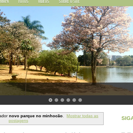
MAPA
FOTOS
VÍDEOS
SOBRE O SITE
ador
novo parque no minhocão
.
Mostrar todas as
SIG
postagens