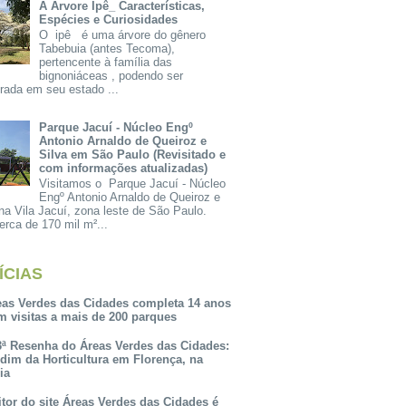
A Árvore Ipê_ Características,
Espécies e Curiosidades
O ipê é uma árvore do gênero
Tabebuia (antes Tecoma),
pertencente à família das
bignoniáceas , podendo ser
rada em seu estado ...
Parque Jacuí - Núcleo Engº
Antonio Arnaldo de Queiroz e
Silva em São Paulo (Revisitado e
com informações atualizadas)
Visitamos o Parque Jacuí - Núcleo
Engº Antonio Arnaldo de Queiroz e
na Vila Jacuí, zona leste de São Paulo.
rca de 170 mil m²...
ÍCIAS
eas Verdes das Cidades completa 14 anos
m visitas a mais de 200 parques
3ª Resenha do Áreas Verdes das Cidades:
rdim da Horticultura em Florença, na
lia
itor do site Áreas Verdes das Cidades é