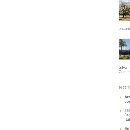
encont
Silva 
Com ce
NOT
Ár
co
23
Ja
Itá
Ed