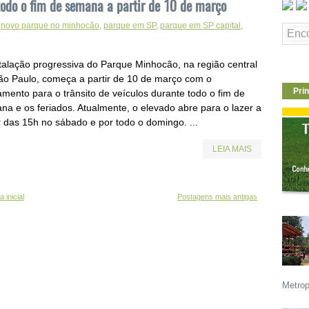
todo o fim de semana a partir de 10 de março
,
novo parque no minhocão
,
parque em SP
,
parque em SP capital
,
stalação progressiva do Parque Minhocão, na região central
ão Paulo, começa a partir de 10 de março com o
Prin
amento para o trânsito de veículos durante todo o fim de
na e os feriados. Atualmente, o elevado abre para o lazer a
r das 15h no sábado e por todo o domingo. ...
LEIA MAIS
 inicial
Postagens mais antigas
Metrop