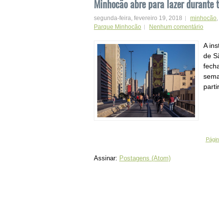
Minhocão abre para lazer durante 
segunda-feira, fevereiro 19, 2018
minhocão
Parque Minhocão
Nenhum comentário
A in
de S
fech
sema
parti
Página
Assinar:
Postagens (Atom)