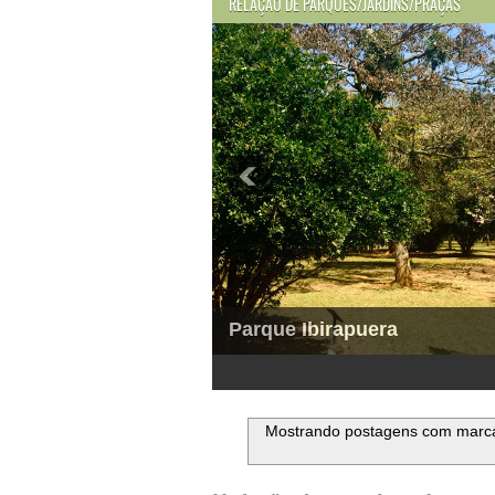
RELAÇÃO DE PARQUES/JARDINS/PRAÇAS
Parque Ibirapuera
1
2
3
4
5
6
Mostrando postagens com marc