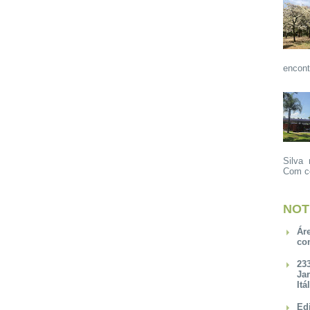
encont
Silva 
Com ce
NOT
Ár
co
23
Ja
Itá
Ed