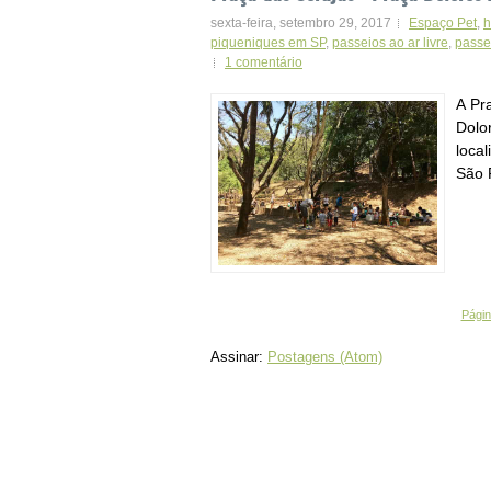
sexta-feira, setembro 29, 2017
Espaço Pet
,
h
piqueniques em SP
,
passeios ao ar livre
,
passe
1 comentário
A Pr
Dolor
loca
São 
Página
Assinar:
Postagens (Atom)