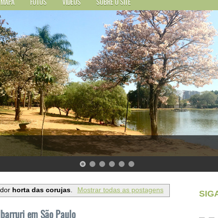
MAPA
FOTOS
VÍDEOS
SOBRE O SITE
ador
horta das corujas
.
Mostrar todas as postagens
SIG
Ibarruri em São Paulo