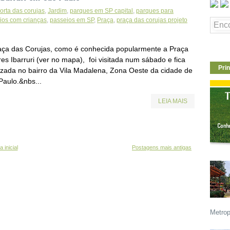
orta das corujas
,
Jardim
,
parques em SP capital
,
parques para
ios com crianças
,
passeios em SP
,
Praça
,
praça das corujas projeto
aça das Corujas, como é conhecida popularmente a Praça
es Ibarruri (ver no mapa), foi visitada num sábado e fica
Prin
lizada no bairro da Vila Madalena, Zona Oeste da cidade de
Paulo.&nbs...
LEIA MAIS
 inicial
Postagens mais antigas
Metrop