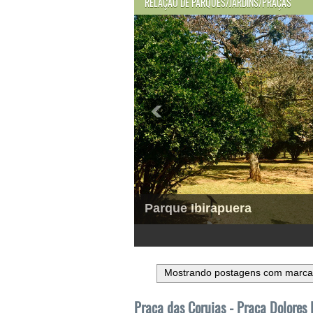
RELAÇÃO DE PARQUES/JARDINS/PRAÇAS
Parque Ibirapuera
1
2
3
4
5
6
Mostrando postagens com marc
Praça das Corujas - Praça Dolores 