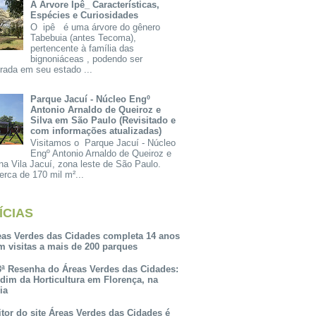
A Árvore Ipê_ Características,
Espécies e Curiosidades
O ipê é uma árvore do gênero
Tabebuia (antes Tecoma),
pertencente à família das
bignoniáceas , podendo ser
rada em seu estado ...
Parque Jacuí - Núcleo Engº
Antonio Arnaldo de Queiroz e
Silva em São Paulo (Revisitado e
com informações atualizadas)
Visitamos o Parque Jacuí - Núcleo
Engº Antonio Arnaldo de Queiroz e
na Vila Jacuí, zona leste de São Paulo.
rca de 170 mil m²...
ÍCIAS
eas Verdes das Cidades completa 14 anos
m visitas a mais de 200 parques
3ª Resenha do Áreas Verdes das Cidades:
rdim da Horticultura em Florença, na
lia
itor do site Áreas Verdes das Cidades é