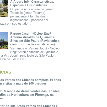
A Árvore Ipê_ Características,
Espécies e Curiosidades
O ipê é uma árvore do gênero
Tabebuia (antes Tecoma),
pertencente à família das
bignoniáceas , podendo ser
rada em seu estado ...
Parque Jacuí - Núcleo Engº
Antonio Arnaldo de Queiroz e
Silva em São Paulo (Revisitado e
com informações atualizadas)
Visitamos o Parque Jacuí - Núcleo
Engº Antonio Arnaldo de Queiroz e
na Vila Jacuí, zona leste de São Paulo.
rca de 170 mil m²...
ÍCIAS
eas Verdes das Cidades completa 14 anos
m visitas a mais de 200 parques
3ª Resenha do Áreas Verdes das Cidades:
rdim da Horticultura em Florença, na
lia
itor do site Áreas Verdes das Cidades é