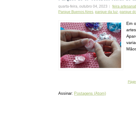
quarta-feira, outubro 04, 2023
feira artesana
Parque Buenos Aires
,
parque da luz
,
parque d
Em o
arte
Apare
vari
Mãos
Página
Assinar:
Postagens (Atom)