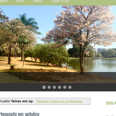
MAPA
FOTOS
VÍDEOS
SOBRE O SITE
rcador
feiras em sp
.
Mostrar todas as postagens
SIG
rtesanato em outubro