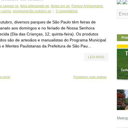
to parque sp
,
feira artesanato sp
,
feiras em sp
,
Parque Anhanguera
,
o carmo
,
programação outubro sp
3 comentários
utubro, diversos parques de São Paulo têm feiras de
sanato aos domingos e no feriado de Nossa Senhora
cida (Dia das Crianças, 12, quinta-feira). Os produtos
Prin
ados são de artesãos e manualistas do Programa Municipal
 e Mentes Paulistanas da Prefeitura de São Pau...
LEIA MAIS
 inicial
Postagens mais antigas
Metrop