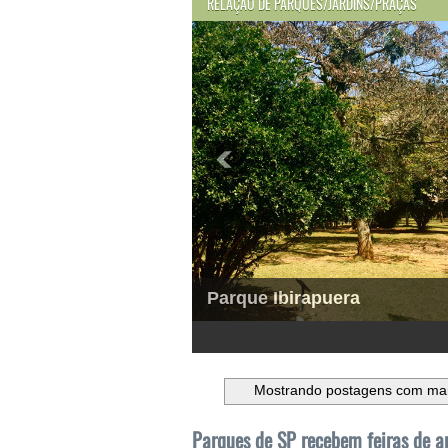
RELAÇÃO DE PARQUES/JARDINS/PRAÇAS
Parque Ibirapuera
1
2
3
4
5
6
Mostrando postagens com ma
Parques de SP recebem feiras de a