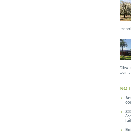
encont
Silva 
Com ce
NOT
Ár
co
23
Ja
Itá
Ed