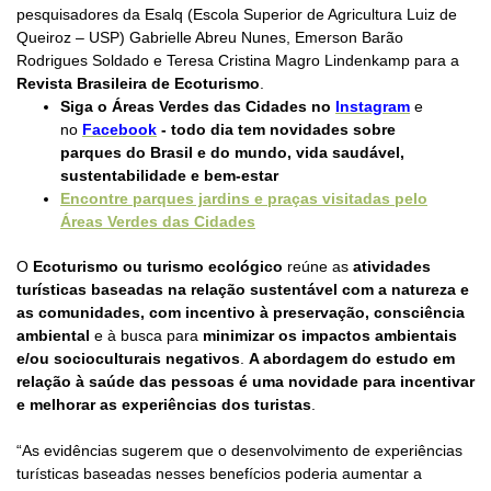
pesquisadores da Esalq (Escola Superior de Agricultura Luiz de
Queiroz – USP) Gabrielle Abreu Nunes, Emerson Barão
Rodrigues Soldado e Teresa Cristina Magro Lindenkamp para a
Revista Brasileira de Ecoturismo
.
Siga o Áreas Verdes das Cidades no
Instagram
e
no
Facebook
- todo dia tem novidades sobre
parques do Brasil e do mundo, vida saudável,
sustentabilidade e bem-estar
Encontre parques jardins e praças visitadas pelo
Áreas Verdes das Cidades
O
Ecoturismo ou turismo ecológico
reúne as
atividades
turísticas baseadas na relação sustentável com a natureza e
as comunidades, com incentivo à preservação, consciência
ambiental
e à busca para
minimizar os impactos ambientais
e/ou socioculturais negativos
.
A abordagem do estudo em
relação à saúde das pessoas é uma novidade para incentivar
e melhorar as experiências dos turistas
.
“As evidências sugerem que o desenvolvimento de experiências
turísticas baseadas nesses benefícios poderia aumentar a