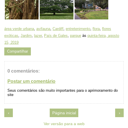
área verde urbana
,
avifauna
,
Cardiff
,
entretenimento
,
flora
,
flores
exóticas
,
Jardim
,
lazer
,
País de Gales
,
parque
às
quinta-feira, agosto
15, 2019
Compartilhar
0 comentários:
Postar um comentário
Seus comentários são muito importantes para o aprimoramento do
site
‹
Página inicial
›
Ver versão para a web