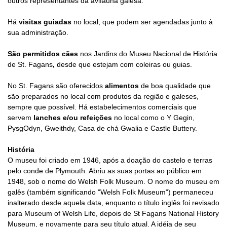
outros representantes da avifauna galesa.
Há
visitas guiadas
no local, que podem ser agendadas junto à
sua administração.
São permitidos cães
nos Jardins do Museu Nacional de História
de St. Fagans
,
desde que estejam com coleiras ou guias.
No St. Fagans são oferecidos
alimentos
de boa qualidade que
são preparados no local com produtos da região e galeses,
sempre que possível. Há estabelecimentos comerciais que
servem
lanches e/ou refeições
no local como o Y Gegin,
PysgOdyn, Gweithdy, Casa de chá Gwalia e Castle Buttery.
História
O museu foi criado em 1946, após a doação do castelo e terras
pelo conde de Plymouth. Abriu as suas portas ao público em
1948, sob o nome do Welsh Folk Museum. O nome do museu em
galês (também significando "Welsh Folk Museum") permaneceu
inalterado desde aquela data, enquanto o título inglês foi revisado
para Museum of Welsh Life, depois de St Fagans National History
Museum, e novamente para seu título atual. A idéia de seu