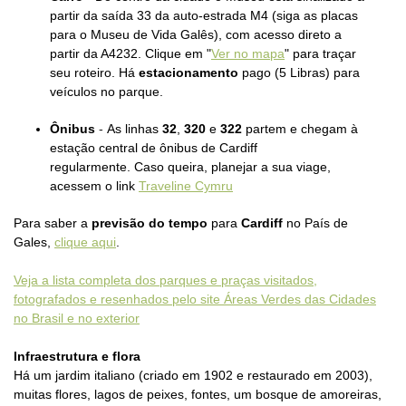
partir da saída 33 da auto-estrada M4 (siga as placas
para o Museu de Vida Galês), com acesso direto a
partir da A4232. Clique em
"
Ver no mapa
" para traçar
seu roteiro.
Há
estacionamento
pago (5 Libras) para
veículos no parque.
Ônibus
-
As linhas
32
,
320
e
322
partem e chegam à
estação central de ônibus de Cardiff
regularmente.
Caso queira, planejar a sua viage,
acessem o link
Traveline Cymru
Para saber a
previsão do tempo
para
Cardiff
no País de
Gales,
clique aqui
.
Veja a lista completa dos parques e praças visitados,
fotografados e resenhados pelo site Áreas Verdes das Cidades
no Brasil e no exterior
Infraestrutura e flora
Há um jardim italiano (criado em 1902 e restaurado em 2003),
muitas flores, lagos de peixes, fontes, um bosque de amoreiras,