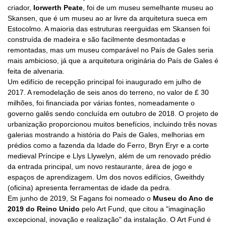
criador,
Iorwerth Peate
, foi de um museu semelhante museu ao
Skansen, que é um museu ao ar livre da arquitetura sueca em
Estocolmo. A maioria das estruturas reerguidas em Skansen foi
construída de madeira e são facilmente desmontadas e
remontadas, mas um museu comparável no País de Gales seria
mais ambicioso, já que a arquitetura originária do País de Gales é
feita de alvenaria.
Um edifício de recepção principal foi inaugurado em julho de
2017. A remodelação de seis anos do terreno, no valor de £ 30
milhões, foi financiada por várias fontes, nomeadamente o
governo galês sendo concluída em outubro de 2018. O projeto de
urbanização proporcionou muitos benefícios, incluindo três novas
galerias mostrando a história do País de Gales, melhorias em
prédios como a fazenda da Idade do Ferro, Bryn Eryr e a corte
medieval Príncipe e Llys Llywelyn, além de um renovado prédio
da entrada principal, um novo restaurante, área de jogo e
espaços de aprendizagem. Um dos novos edifícios, Gweithdy
(oficina) apresenta ferramentas de idade da pedra.
Em junho de 2019, St Fagans foi nomeado o
Museu do Ano de
2019 do Reino Unido
pelo Art Fund, que citou a "imaginação
excepcional, inovação e realização" da instalação. O Art Fund é