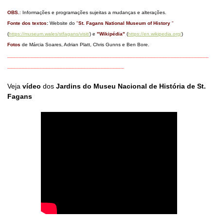
OBS.
: Informações e programações sujeitas a mudanças e alterações.
Fonte dos textos
:
Website do
"
St. Fagans National Museum of History
"
(
https://museum.wales/stfagans/visit/
) e
"Wikipédia"
(
https://en.wikipedia.org/
)
Fotos
de Márcia Soares, Adrian Platt, Chris Gunns e Ben Bore.
_____________________________________________________________________
________________________________________
Veja
vídeo
dos
Jardins do Museu Nacional de História de St.
Fagans