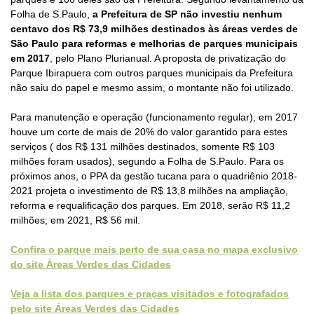
Folha de S.Paulo,
a Prefeitura de SP não investiu nenhum
centavo dos R$ 73,9 milhões destinados às áreas verdes de
São Paulo para reformas e melhorias de parques municipais
em 2017
, pelo Plano Plurianual. A proposta de privatização do
Parque Ibirapuera com outros parques municipais da Prefeitura
não saiu do papel e mesmo assim, o montante não foi utilizado.
Para manutenção e operação (funcionamento regular), em 2017
houve um corte de mais de 20% do valor garantido para estes
serviços ( dos R$ 131 milhões destinados, somente R$ 103
milhões foram usados), segundo a Folha de S.Paulo.
Para os
próximos anos, o PPA da gestão tucana para o quadriênio 2018-
2021 projeta o investimento de R$ 13,8 milhões na ampliação,
reforma e requalificação dos parques. Em 2018, serão R$ 11,2
milhões; em 2021, R$ 56 mil.
Confira o parque mais perto de sua casa no mapa exclusivo
do site Áreas Verdes das Cidades
Veja a lista dos parques e praças visitados e fotografados
pelo site Áreas Verdes das Cidades