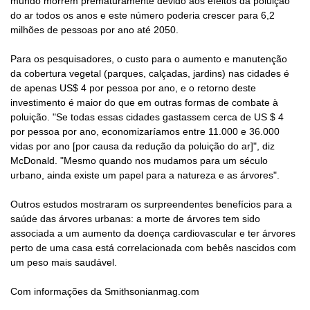
mundo morrem prematuramente devido aos efeitos da poluição
do ar todos os anos e este número poderia crescer para 6,2
milhões de pessoas por ano até 2050.
Para os pesquisadores, o custo para o aumento e manutenção
da cobertura vegetal (parques, calçadas, jardins) nas cidades é
de apenas US$ 4 por pessoa por ano, e o retorno deste
investimento é maior do que em outras formas de combate à
poluição. "Se todas essas cidades gastassem cerca de US $ 4
por pessoa por ano, economizaríamos entre 11.000 e 36.000
vidas por ano [por causa da redução da poluição do ar]", diz
McDonald. "Mesmo quando nos mudamos para um século
urbano, ainda existe um papel para a natureza e as árvores".
Outros estudos mostraram os surpreendentes benefícios para a
saúde das árvores urbanas: a morte de árvores tem sido
associada a um aumento da doença cardiovascular e ter árvores
perto de uma casa está correlacionada com bebês nascidos com
um peso mais saudável.
Com informações da Smithsonianmag.com