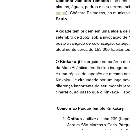
Nacional Vale dos Templos
e se benefi
plantas, águas, pedras e seu terreno ac
mapa
), Chácara Palmeiras, no municíp
Paulo
.
A cidade tem origem em uma aldeia de ín
setembro de 1562, sob a invocação de 
posto avançado de colonização, catequ
atualmente cerca de 153.000 habitantes
O
Kinkaku-ji
foi erguido numa área de 
da Mata Atlântica, tendo sido inaugura
é uma réplica do
japonês
de mesmo nome
Kinkaku-ji é circundado por um lago pov
diferença importante
do seu modelo jap
cinerário, ao passo que o Kinkaku-ji ja
Como ir ao Parque Templo Kinkaku-ji
Ônibus -
utilize a linha
239
(Itape
Jardim São Marcos x Cotia-Parque