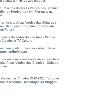
m visitas a mais de 200 parques
3ª Resenha do Áreas Verdes das Cidades:
rdim da Horticultura em Florença, na
lia
itor do site Áreas Verdes das Cidades é
trevistado pelo programa Conexão do
nal Futura
revista do editor do site Áreas Verdes
s Cidades a TV Cultura
as para visitar uma área verde urbana
rque/jardim/praça)
fira mais uma entrevista do editor-chefe
 site Áreas Verdes das Cidades - Guia de
rques
 Verdes das Cidades 2012-2026. Todos os
itos reservados. Tecnologia do
Blogger
.