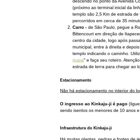
descendo no ponto da Avenida Co
(próximo ao terminal inicial da linh
templo são 2,5 Km de estrada de 
percorridos em cerca de 35 minu
Carro -
de São Paulo
, pegue a R
Bittencourt em direção de Itapece
centro da cidade, logo após passa
municipal, entre à direita e depoi
templo indicando o caminho. Utilize
mapa
" e faça seu roteiro. Atençã
estrada de terra para chegar ao l
Estacionamento
Não há estacionamento no interior do lo
O ingresso
ao Kinkaju-ji
é pago
(ligu
sendo isentos os menores de 10 anos e
Infraestrutura do
Kinkaju-ji
Há muitas plantas, pedras e fontes de á