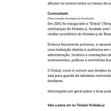
afloram no inverno entre os meses de ju
Curiosidade
(Texto extraído de página do Facebook)
Em
2001
foi inaugurado o
"Enkoji"
(Temp
vizinhanças do Kinkaku-ji, fundado pel
caráter ecumênico do Kinkaku-ji do Brasi
Embora fisicamente próximos, e atuando
uma instituição distinta e autônoma em 
administração, horários e orientações d
ensinamentos, práticas e cerimônias bud
O Enkoji, como é comum aos templos bud
sala para guarda de tabuletas memoriai
familiares.
Informações em geral sobre o local pode
Vale a pena ver no
Templo Kinkaku-ji