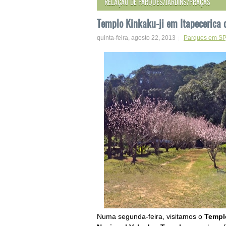
RELAÇÃO DE PARQUES/JARDINS/PRAÇAS
Templo Kinkaku-ji em Itapecerica 
quinta-feira, agosto 22, 2013
Parques em SP
Numa segunda-feira, visitamos o
Templ