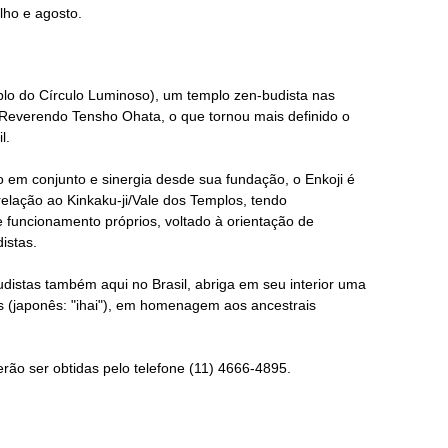
lho e agosto.
lo do Círculo Luminoso), um templo zen-budista nas
o Reverendo Tensho Ohata, o que tornou mais definido o
l.
 em conjunto e sinergia desde sua fundação, o Enkoji é
relação ao Kinkaku-ji/Vale dos Templos, tendo
e funcionamento próprios, voltado à orientação de
istas.
istas também aqui no Brasil, abriga em seu interior uma
s (japonês: "ihai"), em homenagem aos ancestrais
rão ser obtidas pelo telefone (11) 4666-4895.