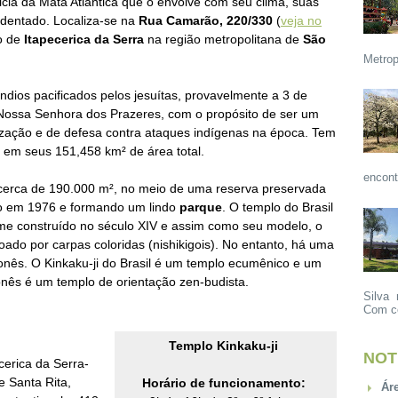
cia da Mata Atlântica que o envolve com seu clima, suas
identado. Localiza-se na
Rua
Camarão, 220/330
(
veja no
io de
Itapecerica da Serra
na região metropolitana de
São
Metrop
dios pacificados pelos jesuítas, provavelmente a 3 de
Nossa Senhora dos Prazeres, com o propósito de ser um
ização e de defesa contra ataques indígenas na época. Tem
 em seus 151,458 km² de área total.
encont
cerca de 190.000 m², no meio de uma reserva preservada
do em
1976 e formando um lindo
parque
.
O templo do Brasil
 construído no século XIV e assim como seu modelo, o
oado por carpas coloridas (
nishikigois
). No entanto, há uma
onês.
O Kinkaku-ji do Brasil é um templo ecumênico e um
ponês é um templo de orientação zen-budista.
Silva 
Com ce
Templo Kinkaku-ji
NOT
cerica da Serra-
 Santa Rita,
Horário de funcionamento:
Ár