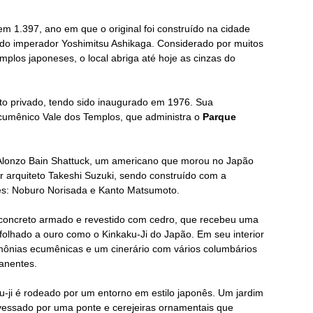
em 1.397, ano em que o original foi construído na cidade
 do imperador Yoshimitsu Ashikaga. Considerado por muitos
plos japoneses, o local abriga até hoje as cinzas do
o privado, tendo sido inaugurado em 1976. Sua
cumênico Vale dos Templos, que administra o
Parque
or Alonzo Bain Shattuck, um americano que morou no Japão
r arquiteto Takeshi Suzuki, sendo construído com a
ses: Noburo Norisada e Kanto Matsumoto.
em concreto armado e revestido com cedro, que recebeu uma
folhado a ouro como o Kinkaku-Ji do Japão. Em seu interior
imônias ecumênicas e um cinerário com vários columbários
anentes.
-ji é rodeado por um entorno em estilo japonês. Um jardim
vessado por uma ponte e cerejeiras ornamentais que