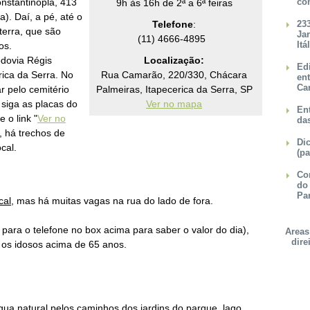
nstantinopla, 413
co
9h às 16h de 2ª a 6
ª feiras
a). Daí, a pé, até o
Telefone
:
23
terra, que são
Ja
(11) 4666-4895
Itá
tos.
odovia Régis
Localização:
Ed
rica da Serra. No
Rua Camarão, 220/330, Chácara
en
Ca
r pelo cemitério
Palmeiras, Itapecerica da Serra, SP
s siga as placas do
Ver no mapa
Ent
 o link "
Ver no
da
o, há trechos de
Dic
ocal.
(pa
Con
do
Pa
cal
, mas há muitas vagas na rua do lado de fora.
e para o telefone no box acima para saber o valor do dia)
,
Areas
dire
 os idosos acima de 65 anos.
gua natural pelos caminhos dos jardins do parque, lago