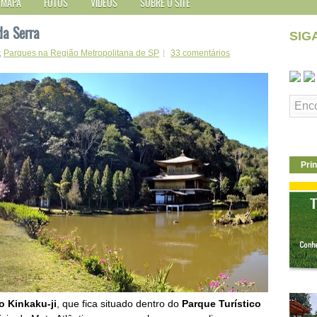
MAPA
FOTOS
VÍDEOS
SOBRE O SITE
da Serra
SIG
,
Parques na Região Metropolitana de SP
33 comentários
Prin
o Kinkaku-ji
, que fica situado dentro do
Parque Turístico