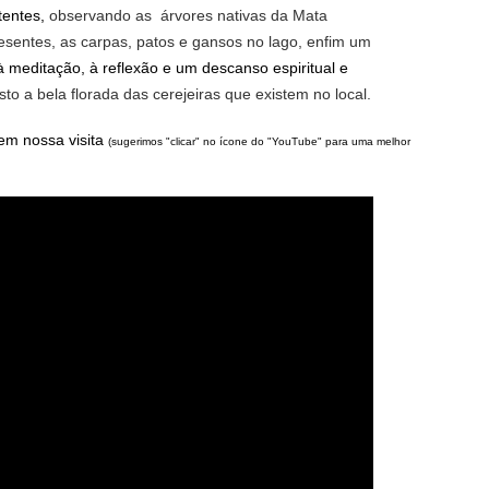
stentes,
observando as árvores nativas da Mata
resentes, as carpas, patos e gansos no lago, enfim um
 à meditação, à reflexão e um descanso espiritual e
osto a bela florada das cerejeiras que existem no local.
 em nossa visita
(sugerimos "clicar" no ícone do "YouTube" para uma melhor