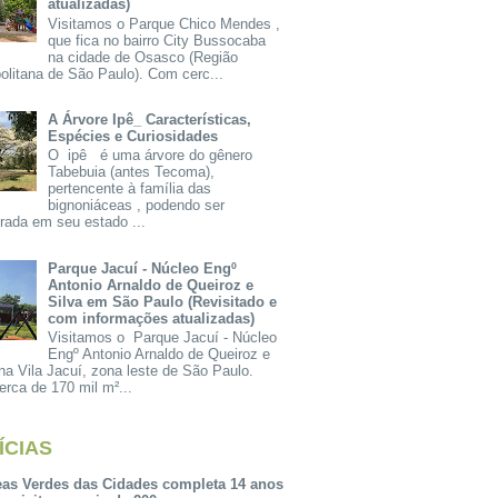
atualizadas)
Visitamos o Parque Chico Mendes ,
que fica no bairro City Bussocaba
na cidade de Osasco (Região
olitana de São Paulo). Com cerc...
A Árvore Ipê_ Características,
Espécies e Curiosidades
O ipê é uma árvore do gênero
Tabebuia (antes Tecoma),
pertencente à família das
bignoniáceas , podendo ser
rada em seu estado ...
Parque Jacuí - Núcleo Engº
Antonio Arnaldo de Queiroz e
Silva em São Paulo (Revisitado e
com informações atualizadas)
Visitamos o Parque Jacuí - Núcleo
Engº Antonio Arnaldo de Queiroz e
na Vila Jacuí, zona leste de São Paulo.
rca de 170 mil m²...
ÍCIAS
eas Verdes das Cidades completa 14 anos