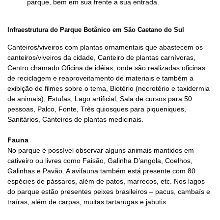
parque,
bem em sua frente a sua entrada.
Infraestrutura do
Parque Botânico em São Caetano do Sul
Canteiros/viveiros com plantas ornamentais que abastecem os
canteiros/viveiros da cidade, Canteiro de plantas carnívoras,
Centro chamado Oficina de idéias, onde são realizadas oficinas
de reciclagem e reaproveitamento de materiais e também a
exibição de filmes sobre o tema, Biotério (necrotério e taxidermia
de animais), Estufas, Lago artificial, Sala de cursos para 50
pessoas, Palco, Fonte, Três quiosques para piqueniques,
Sanitários, Canteiros de plantas medicinais.
Fauna
No parque é possível observar
alguns animais mantidos em
cativeiro ou livres como Faisão, Galinha D’angola, Coelhos,
Galinhas e Pavão. A avifauna também está presente com 80
espécies de pássaros, além de patos, marrecos, etc. Nos lagos
do parque estão presentes
peixes brasileiros – pacus, cambaís e
traíras, além de carpas, muitas tartarugas e jabutis.