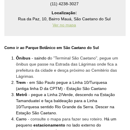
(11) 4238-3027
Localização:
Rua da Paz, 10, Bairro Mauá, São Caetano do Sul
Ver no mapa
Como ir ao
Parque Botânico em São Caetano do Sul
Ônibus
- saindo d
o "Terminal São Caetano", pegue um
ônibus que passe na Estrada das Lágrimas onde fica a
prefeitura da cidade e desça próximo ao Cemitério das
Lágrimas.
Trem
- em São Paulo pegue a Linha 10/Turquesa
(antiga linha D da CPTM) - Estação São Caetano
Metrô
- pegue a Linha 2/Verde, descendo na Estação
Tamanduateí e faça baldeação para a Linha
10/Turquesa sentido Rio Grande da Serra. Descer na
Estação São Caetano.
C
arro
- consulte o mapa para fazer seu roteiro.
Há um
pequeno
estacionamento
no lado externo do