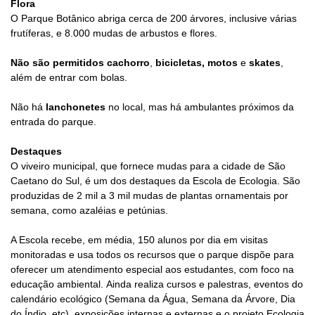
Flora
O Parque Botânico abriga cerca de 200 árvores, inclusive várias
frutíferas, e 8.000 mudas de arbustos e flores.
Não são
permitidos
cachorro
,
b
icicletas, motos
e
skates
,
além de entrar com bolas.
Não há
lanchonetes
no local, mas há ambulantes próximos da
entrada do parque.
Destaques
O viveiro municipal, que fornece mudas para a cidade de São
Caetano do Sul, é um dos destaques da Escola de Ecologia. São
produzidas de 2 mil a 3 mil mudas de plantas ornamentais por
semana, como azaléias e petúnias.
A Escola recebe, em média, 150 alunos por dia em visitas
monitoradas e usa todos os recursos que o parque dispõe para
oferecer um atendimento especial aos estudantes, com foco na
educação ambiental.
Ainda realiza cursos e palestras, eventos do
calendário ecológico (Semana da Água, Semana da Árvore, Dia
do Índio, etc), exposições internas e externas e o projeto Ecologia