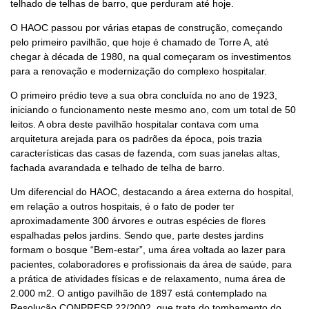
telhado de telhas de barro, que perduram até hoje.
O HAOC passou por várias etapas de construção, começando
pelo primeiro pavilhão, que hoje é chamado de Torre A, até
chegar à década de 1980, na qual começaram os investimentos
para a renovação e modernização do complexo hospitalar.
O primeiro prédio teve a sua obra concluída no ano de 1923,
iniciando o funcionamento neste mesmo ano, com um total de 50
leitos. A obra deste pavilhão hospitalar contava com uma
arquitetura arejada para os padrões da época, pois trazia
características das casas de fazenda, com suas janelas altas,
fachada avarandada e telhado de telha de barro.
Um diferencial do HAOC, destacando a área externa do hospital,
em relação a outros hospitais, é o fato de poder ter
aproximadamente 300 árvores e outras espécies de flores
espalhadas pelos jardins. Sendo que, parte destes jardins
formam o bosque “Bem-estar”, uma área voltada ao lazer para
pacientes, colaboradores e profissionais da área de saúde, para
a prática de atividades físicas e de relaxamento, numa área de
2.000 m2. O antigo pavilhão de 1897 está contemplado na
Resolução CONPRESP 22/2002, que trata do tombamento do