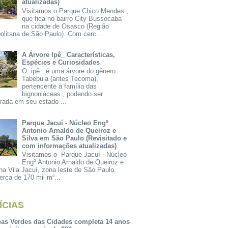
atualizadas)
Visitamos o Parque Chico Mendes ,
que fica no bairro City Bussocaba
na cidade de Osasco (Região
olitana de São Paulo). Com cerc...
A Árvore Ipê_ Características,
Espécies e Curiosidades
O ipê é uma árvore do gênero
Tabebuia (antes Tecoma),
pertencente à família das
bignoniáceas , podendo ser
rada em seu estado ...
Parque Jacuí - Núcleo Engº
Antonio Arnaldo de Queiroz e
Silva em São Paulo (Revisitado e
com informações atualizadas)
Visitamos o Parque Jacuí - Núcleo
Engº Antonio Arnaldo de Queiroz e
na Vila Jacuí, zona leste de São Paulo.
rca de 170 mil m²...
ÍCIAS
eas Verdes das Cidades completa 14 anos