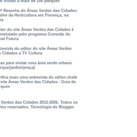
m visitas a mais de 200 parques
3ª Resenha do Áreas Verdes das Cidades:
rdim da Horticultura em Florença, na
lia
itor do site Áreas Verdes das Cidades é
trevistado pelo programa Conexão do
nal Futura
revista do editor do site Áreas Verdes
s Cidades a TV Cultura
as para visitar uma área verde urbana
rque/jardim/praça)
fira mais uma entrevista do editor-chefe
 site Áreas Verdes das Cidades - Guia de
rques
 Verdes das Cidades 2012-2026. Todos os
itos reservados. Tecnologia do
Blogger
.