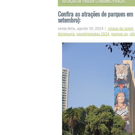
RELAÇÃO DE PARQUES/JARDINS/PRAÇAS
Confira as atrações de parques em
setembro):
sexta-feira, agosto 30, 2024
cirque du soleil
,
ibirapuera
,
paralimpíadas 2024
,
parque sp
,
vil