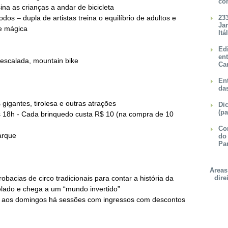
co
ina as crianças a andar de bicicleta
dos – dupla de artistas treina o equilíbrio de adultos e
23
Ja
 e mágica
Itá
Ed
en
 escalada, mountain bike
Ca
Ent
da
 gigantes, tirolesa e outras atrações
Dic
(pa
s 18h - Cada brinquedo custa R$ 10 (na compra de 10
Con
arque
do
Pa
Areas
bacias de circo tradicionais para contar a história da
dire
elado e chega a um “mundo invertido”
– aos domingos há sessões com ingressos com descontos