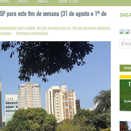
MAPA
FOTOS
VÍDEOS
SOBRE O SITE
 SP para este fim de semana (31 de agosto e 1º de
SIG
exposição harry potter
,
fim de semana em sp
,
fim de semana parques
,
la-lobos
Nenhum comentário
Prin