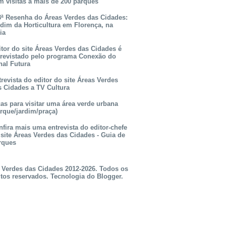
m visitas a mais de 200 parques
3ª Resenha do Áreas Verdes das Cidades:
rdim da Horticultura em Florença, na
lia
itor do site Áreas Verdes das Cidades é
trevistado pelo programa Conexão do
nal Futura
revista do editor do site Áreas Verdes
s Cidades a TV Cultura
as para visitar uma área verde urbana
rque/jardim/praça)
fira mais uma entrevista do editor-chefe
 site Áreas Verdes das Cidades - Guia de
rques
 Verdes das Cidades 2012-2026. Todos os
itos reservados. Tecnologia do
Blogger
.