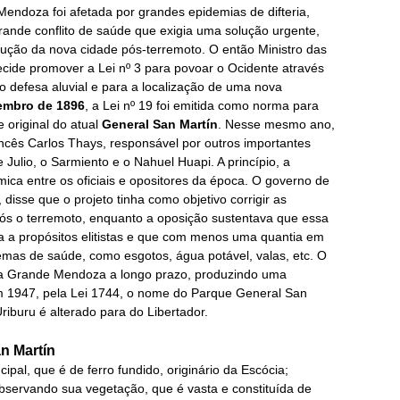
endoza foi afetada por grandes epidemias de difteria,
rande conflito de saúde que exigia uma solução urgente,
rução da nova cidade pós-terremoto. O então Ministro das
decide promover a Lei nº 3 para povoar o Ocidente através
o defesa aluvial e para a localização de uma nova
embro de 1896
, a Lei nº 19 foi emitida como norma para
 original do atual
General San Martín
. Nesse mesmo ano,
rancês Carlos Thays, responsável por outros importantes
Julio, o Sarmiento e o Nahuel Huapi. A princípio, a
ica entre os oficiais e opositores da época. O governo de
disse que o projeto tinha como objetivo corrigir as
ós o terremoto, enquanto a oposição sustentava que essa
a a propósitos elitistas e que com menos uma quantia em
emas de saúde, como esgotos, água potável, valas, etc. O
da Grande Mendoza a longo prazo, produzindo uma
 Em 1947, pela Lei 1744, o nome do Parque General San
iburu é alterado para do Libertador.
n Martín
ipal, que é de ferro fundido, originário da Escócia;
observando sua vegetação, que é vasta e constituída de