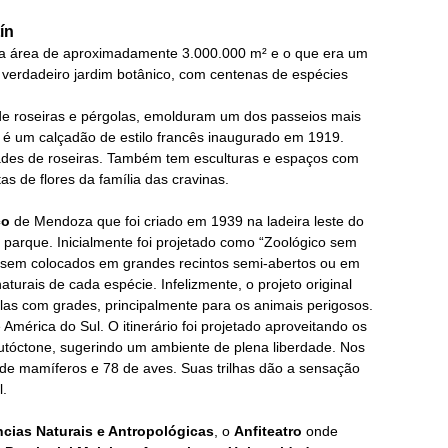
ín
ma área de aproximadamente 3.000.000 m² e o que era um
verdadeiro jardim botânico, com centenas de espécies
e roseiras e pérgolas, emolduram um dos passeios mais
 é um calçadão de estilo francês inaugurado em 1919.
dades de roseiras. Também tem esculturas e espaços com
as de flores da família das cravinas.
co
de Mendoza que foi criado em 1939 na ladeira leste do
o parque. Inicialmente foi projetado como “Zoológico sem
ossem colocados em grandes recintos semi-abertos ou em
urais de cada espécie. Infelizmente, o projeto original
ulas com grades, principalmente para os animais perigosos.
América do Sul. O itinerário foi projetado aproveitando os
 autóctone, sugerindo um ambiente de plena liberdade. Nos
 de mamíferos e 78 de aves.
Suas trilhas dão a sensação
l.
cias Naturais e Antropológicas
, o
Anfiteatro
onde