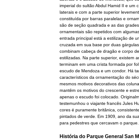
imperial do sultão Abdul Hamid II e um c
laterais e com a parte superior levemen
constituída por barras paralelas e orn
são de seção quadrada e as das grades 
ornamentais são repetidos com algumas v
entrada principal está a estilização de
cruzada em sua base por duas gárgulas
combinam cabeça de dragão e corpo de 
estilizadas. Na parte superior, existem
terminam em uma crista formada por fol
escudo de Mendoza e um condor. Há ta
característicos da ornamentação do séc
mesmos motivos decorativos das colunas,
mantêm os motivos do crescente e estrel
apenas o escudo foi colocado. Original
testemunhou o viajante francês Jules Hu
cores é puramente britânica, consisten
pintados de verde. Em 1909, ano da sua
para pedestres que cercavam o parque.
História do
Parque General San M