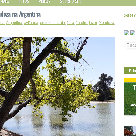
MAPA
FOTOS
VÍDEOS
SOBRE O SITE
doza na Argentina
SIG
ana
,
Argentina
,
avifauna
,
entretenimento
,
flora
,
Jardim
,
lazer
,
Mendoza
,
Prin