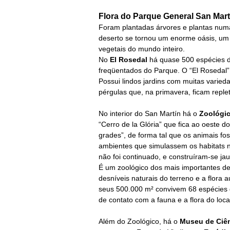
Flora do
Parque General San Mart
Foram plantadas árvores e plantas nu
deserto se tornou um enorme oásis, um 
vegetais do mundo inteiro.
No
El Rosedal
há quase 500 espécies d
freqüentados do Parque. O “El Rosedal”
Possui lindos jardins com muitas varie
pérgulas que, na primavera, ficam replet
No interior do San Martín há o
Zoológi
“Cerro de la Glória” que fica ao oeste d
grades”, de forma tal que os animais f
ambientes que simulassem os habitats nat
não foi continuado, e construíram-se ja
É um zoológico dos mais importantes de 
desníveis naturais do terreno e a flora
seus 500.000
m²
convivem 68 espécies
de contato com a fauna e a flora do loca
Além do Zoológico, há o
Museu de Ciên