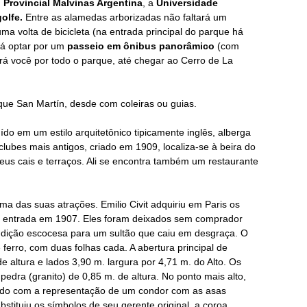
 Provincial Malvinas Argentina
, a
Universidade
olfe.
Entre as alamedas arborizadas não faltará um
ma volta de bicicleta (na entrada principal do parque há
rá optar por um
passeio em ônibus panorâmico
(com
rá você por todo o parque, até chegar ao Cerro de La
que San Martín, desde com coleiras ou guias.
uído em um estilo arquitetônico tipicamente inglês, alberga
clubes mais antigos, criado em 1909, localiza-se à beira do
eus cais e terraços. Ali se encontra também um restaurante
a das suas atrações. Emilio Civit adquiriu em Paris os
 a entrada em 1907. Eles foram deixados sem comprador
ndição escocesa para um sultão que caiu em desgraça. O
ferro, com duas folhas cada. A abertura principal de
 altura e lados 3,90 m. largura por 4,71 m. do Alto. Os
dra (granito) de 0,85 m. de altura. No ponto mais alto,
roado com a representação de um condor com as asas
tituiu os símbolos de seu gerente original, a coroa