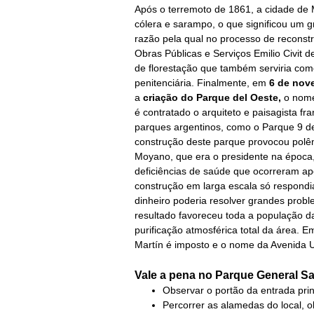
Após o terremoto de 1861, a cidade de M
cólera e sarampo, o que significou um g
razão pela qual no processo de reconst
Obras Públicas e Serviços Emilio Civit 
de florestação que também serviria com
penitenciária. Finalmente, em
6 de nov
a
criação do Parque del Oeste,
o nome
é contratado o arquiteto e paisagista f
parques argentinos, como o Parque 9 de 
construção deste parque provocou polêm
Moyano, que era o presidente na época, 
deficiências de saúde que ocorreram ap
construção em larga escala só respondi
dinheiro poderia resolver grandes probl
resultado favoreceu toda a população 
purificação atmosférica total da área.
Martín é imposto e o nome da Avenida Ur
Vale a pena no
Parque General Sa
Observar o portão da entrada princ
Percorrer as alamedas do local, 