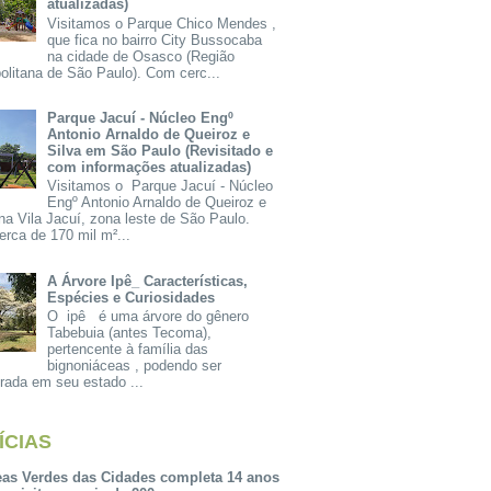
atualizadas)
Visitamos o Parque Chico Mendes ,
que fica no bairro City Bussocaba
na cidade de Osasco (Região
olitana de São Paulo). Com cerc...
Parque Jacuí - Núcleo Engº
Antonio Arnaldo de Queiroz e
Silva em São Paulo (Revisitado e
com informações atualizadas)
Visitamos o Parque Jacuí - Núcleo
Engº Antonio Arnaldo de Queiroz e
na Vila Jacuí, zona leste de São Paulo.
rca de 170 mil m²...
A Árvore Ipê_ Características,
Espécies e Curiosidades
O ipê é uma árvore do gênero
Tabebuia (antes Tecoma),
pertencente à família das
bignoniáceas , podendo ser
rada em seu estado ...
ÍCIAS
eas Verdes das Cidades completa 14 anos