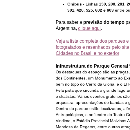
Ônibus
-
Linhas
130, 200, 201, 2
301, 420, 525, 602 e 603
entre ou
Para saber a
previsão do tempo
p
Argentina,
clique aqui
.
Veja a lista completa dos parques e 
fotografados e resenhados pelo sit
Cidades no Brasil e no exterior
Infraestrutura do
Parque General 
Os destaques do espaço são as praças, 
dos Continentes, um Monumento ao Exé
bem no topo do Cerro da Glória, e o El
Pela pista que circunda o grande lago art
e skatistas. Vários eventos gratuitos sã
orquestra, apresentações de bandas e g
Dentro do parque estão localizados, al
Antropológicas, o anfiteatro do Teatro
Vindima, o Estádio Provincial Malvinas 
Mendoza de Regatas, entre outras atra