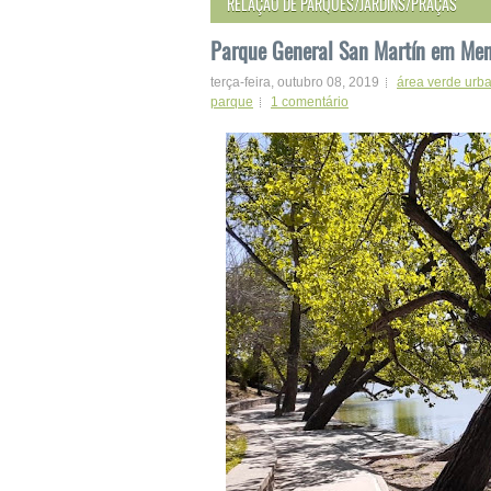
RELAÇÃO DE PARQUES/JARDINS/PRAÇAS
Parque General San Martín em Men
terça-feira, outubro 08, 2019
área verde urb
parque
1 comentário