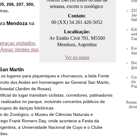
co
05, 206, 207, 300,
semana, exceto o zoológico
tras
.
23
Ja
Contato
:
Itá
00 (XX) 54 261 420-5052
ara
Mendoza
na
Ed
Localização:
en
Av Emilio Civit 701, M5500
Ca
praças visitados,
Mendoza, Argentina
Ent
e Áreas Verdes das
da
Ver no mapa
Dic
(pa
San Martín
os lugares para piqueniques e churrascos, a bela Fonte
Con
do
rcito dos Andes em homenagem ao General San Martin,
Pa
 Rosedal (Jardim de Rosas).
ificial do lugar transitam ciclistas, corredores, patinadores
o realizados no parque, incluindo concertos públicos de
Areas
dire
rupos de danças folclóricas.
ém do Zoológico, o Museu de Ciências Naturais e
 Grego Frank Romero Day, onde acontece a Festa da
Argentina, a Universidade Nacional de Cuyo e o Clube
ções.