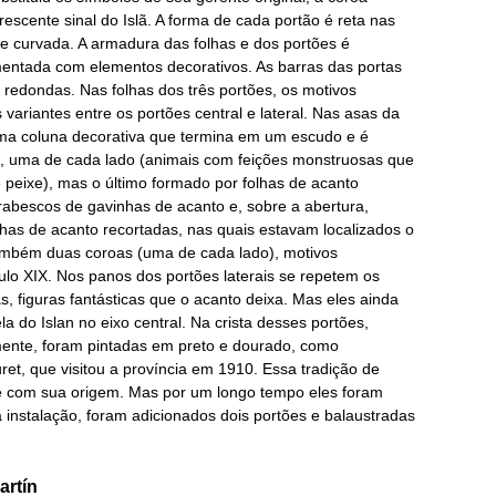
rescente sinal do Islã. A forma de cada portão é reta nas
te curvada. A armadura das folhas e dos portões é
amentada com elementos decorativos. As barras das portas
redondas. Nas folhas dos três portões, os motivos
ariantes entre os portões central e lateral. Nas asas da
 uma coluna decorativa que termina em um escudo e é
, uma de cada lado (animais com feições monstruosas que
peixe), mas o último formado por folhas de acanto
 arabescos de gavinhas de acanto e, sobre a abertura,
has de acanto recortadas, nas quais estavam localizados o
mbém duas coroas (uma de cada lado), motivos
ulo XIX. Nos panos dos portões laterais se repetem os
 figuras fantásticas que o acanto deixa. Mas eles ainda
a do Islan no eixo central. Na crista desses portões,
mente, foram pintadas em preto e dourado, como
ret, que visitou a província em 1910. Essa tradição de
te com sua origem. Mas por um longo tempo eles foram
 instalação, foram adicionados dois portões e balaustradas
artín