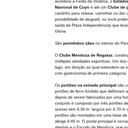
acontece a Festa da Vindima, o
Estádio
Nacional de Cuyo
e até um
Clube de g
cantinho para relaxar, caminhar ou dar u
possibilidade de aluguel), ou você pode
saída da Plaza Independencia) que leva
Gloria.
São
permitidos cães
no interior do Par
O
Clube Mendoza de Regatas
, constr
múltiplas atividades esportivas. Um dos 
lago, em direção ao qual estendem-se s
com gastronomia de primeira categoria.
Os
portões na entrada principal
são um
portões de ferro fundido que definiram
depois de serem fabricados por uma fu
conjunto é composto por três portões de 
acesso tem 6,30 m. largura por 6,70 m de
portões são montados em uma base de pe
atinge 9,40 m. O portal principal é co
abertas e o Escudo de Mendoza, que subs