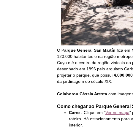
O
Parque General San Martín
fica em
120.000 habitantes e na região metropol
Cuyo e é o centro da região vinícola do
d
esenhado em 1896 pelo arquiteto Carl
projetar o parque, que possui
4.000.000
da jardinagem do século XIX.
Colaborou
Cássia Aresta
com imagens 
Como chegar ao
Parque General 
C
arro -
Clique em
"
Ver no mapa
"
roteiro. Há
estacionamento para v
interior.