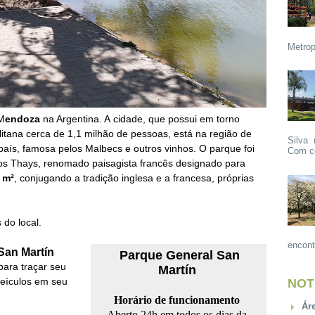
Metrop
 M
endoza
na Argentina. A
cidade, que possui em torno
itana cerca de 1,1 milhão de pessoas, está na região de
Silva 
 país, famosa pelos Malbecs e outros vinhos. O parque foi
Com ce
os Thays, renomado paisagista francês designado para
 m²
, conjugando a tradição inglesa e a francesa, próprias
do local
.
encont
San Martín
Parque General San
 para traçar seu
Martín
eículos em seu
NOT
Horário de funcionamento
Ár
Aberto 24h em todos os dias da