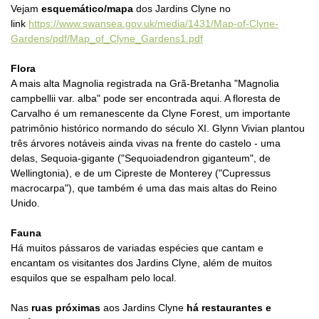
Vejam
esquemático/mapa
dos Jardins Clyne no
link
https://www.swansea.gov.uk/media/1431/Map-of-Clyne-
Gardens/pdf/Map_of_Clyne_Gardens1.pdf
Flora
A mais alta Magnolia registrada na Grã-Bretanha "Magnolia
campbellii var. alba" pode ser encontrada aqui. A floresta de
Carvalho é um remanescente da Clyne Forest, um importante
patrimônio histórico normando do século XI. Glynn Vivian plantou
três árvores notáveis ​​ainda vivas na frente do castelo - uma
delas, Sequoia-gigante ("Sequoiadendron giganteum", de
Wellingtonia), e de um Cipreste de Monterey ("Cupressus
macrocarpa"), que também é uma das mais altas do Reino
Unido.
Fauna
Há muitos pássaros de variadas espécies que cantam e
encantam os visitantes dos Jardins Clyne, além de muitos
esquilos que se espalham pelo local.
Nas
ruas próximas
aos Jardins Clyne
há restaurantes e