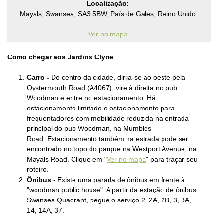
Localização:
Mayals, Swansea, SA3 5BW, País de Gales, Reino Unido
Ver no mapa
Como chegar aos Jardins Clyne
C
arro -
Do centro da cidade, dirija-se ao oeste pela
Oystermouth Road (A4067), vire à direita no pub
Woodman e entre no estacionamento. Há
estacionamento limitado e estacionamento para
frequentadores com mobilidade reduzida na entrada
principal do pub Woodman, na Mumbles
Road.
E
stacionamento também na estrada pode ser
encontrado no topo do parque na Westport Avenue, na
Mayals Road. C
lique em "
Ver no mapa
" para traçar seu
roteiro.
Ônibus
-
Existe uma parada de ônibus em frente à
"woodman public house". A partir da estação de ônibus
Swansea Quadrant, pegue o serviço 2, 2A, 2B, 3, 3A,
14, 14A, 37.