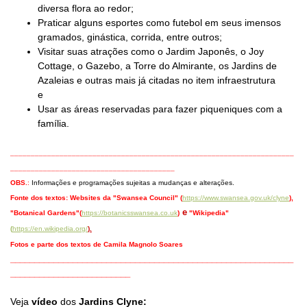
diversa flora ao redor;
Praticar alguns esportes como futebol em seus imensos
gramados, ginástica, corrida, entre outros;
Visitar suas atrações como o Jardim Japonês, o Joy
Cottage, o Gazebo, a Torre do Almirante, os Jardins de
Azaleias e outras mais já citadas no item infraestrutura
e
Usar as áreas reservadas para fazer piqueniques com a
família.
_____________________________________________________________________
________________________________________
OBS.
:
Informações e programações sujeitas a mudanças e alterações.
Fonte dos textos:
Websites da "Swansea Council" (
https://www.swansea.gov.uk/clyne
),
e
"Botanical Gardens"(
https://botanicsswansea.co.uk
)
"Wikipedia"
(
https://en.wikipedia.org/
)
.
Fotos e parte dos textos de Camila Magnolo Soares
___________________________________________________________
_________________________
Veja
vídeo
dos
Jardins Clyne
: