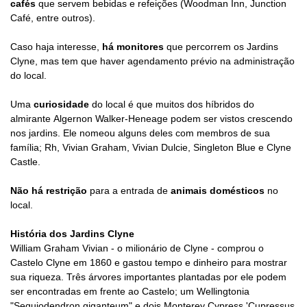
cafés
que servem bebidas e refeições (
Woodman Inn, Junction
Café, entre outros
).
Caso haja interesse,
há monitores
que percorrem os Jardins
Clyne, mas tem que haver agendamento prévio na administração
do local.
Uma
curiosidade
do local é que m
uitos dos híbridos do
almirante
Algernon Walker-Heneage
podem ser vistos crescendo
nos jardins. Ele nomeou alguns deles com membros de sua
família; Rh, Vivian Graham, Vivian Dulcie, Singleton Blue e Clyne
Castle.
Não há restrição
para a entrada de
animais domésticos
no
local.
História dos Jardins Clyne
William Graham Vivian - o milionário de Clyne - comprou o
Castelo Clyne em 1860 e gastou tempo e dinheiro para mostrar
sua riqueza.
Três árvores importantes plantadas por ele podem
ser encontradas em frente ao Castelo; um Wellingtonia
"Sequiodendron giganteum" e dois Monterey Cypress 'Cupressus