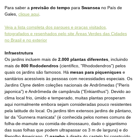
Para saber a
previsão do tempo
para
Swansea
no País de
Gales,
clique aqui
.
Veja a lista completa dos parques e praças visitados,
fotografados e resenhados pelo site Áreas Verdes das Cidades
no Brasil e no exterior
Infraestrutura
Os jardins incluem mais de
2.000 plantas diferentes
, incluindo
mais de
800 Rododendros
(científico, "Rhododendros") pelos
quais os jardins são famosos. Há
mesas para piqueniques
e
sanitários acessíveis às pessoas com necessidades especiais. Os
Jardins Clyne detêm coleções nacionais de
Andrômedas ("Pieris
japonica") e Andrômeda de campânula ("Enkianthus")
. Devido ao
clima local frio, úmido e temperado, muitas plantas prosperam
aqui normalmente embora sejam consideradas pouco resistentes
pela latitude do local. Os jardins têm extensos jardins de pântano,
lar da "
Gunnera manicata"
(é conhecida pelos nomes comuns de
folha-de-mamute ou comida-de-dinossauro, dado o gigantismo
das suas folhas que podem ultrapassar os 3 m de largura) e do
Repolho Americano. O
gazebo
à direita do castelo foi construído