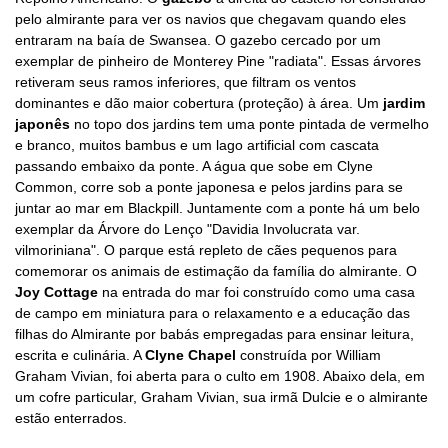
pelo almirante para ver os navios que chegavam quando eles
entraram na baía de Swansea. O gazebo cercado por um
exemplar de pinheiro de Monterey Pine "radiata". Essas árvores
retiveram seus ramos inferiores, que filtram os ventos
dominantes e dão maior cobertura (proteção) à área. Um
jardim
japonês
no topo dos jardins tem uma ponte pintada de vermelho
e branco, muitos bambus e um lago artificial com cascata
passando embaixo da ponte. A água que sobe em Clyne
Common, corre sob a ponte japonesa e pelos jardins para se
juntar ao mar em Blackpill. Juntamente com a ponte há um belo
exemplar da Árvore do Lenço "Davidia Involucrata var.
vilmoriniana". O parque está repleto de cães pequenos para
comemorar os animais de estimação da família do almirante. O
Joy Cottage
na entrada do mar foi construído como uma casa
de campo em miniatura para o relaxamento e a educação das
filhas do Almirante por babás empregadas para ensinar leitura,
escrita e culinária. A
Clyne Chapel
construída por William
Graham Vivian, foi aberta para o culto em 1908. Abaixo dela, em
um cofre particular, Graham Vivian, sua irmã Dulcie e o almirante
estão enterrados.