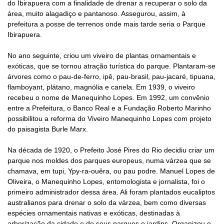
do Ibirapuera com a finalidade de drenar a recuperar o solo da
área, muito alagadiço e pantanoso. Assegurou, assim, à
prefeitura a posse de terrenos onde mais tarde seria o Parque
Ibirapuera.
No ano seguinte, criou um viveiro de plantas ornamentais e
exóticas, que se tornou atração turística do parque. Plantaram-se
árvores como o pau-de-ferro, ipê, pau-brasil, pau-jacaré, tipuana,
flamboyant, plátano, magnólia e canela. Em 1939, o viveiro
recebeu o nome de Manequinho Lopes. Em 1992, um convênio
entre a Prefeitura, o Banco Real e a Fundação Roberto Marinho
possibilitou a reforma do Viveiro Manequinho Lopes com projeto
do paisagista Burle Marx.
Na década de 1920, o Prefeito José Pires do Rio decidiu criar um
parque nos moldes dos parques europeus, numa várzea que se
chamava, em tupi, Ypy-ra-ouêra, ou pau podre. Manuel Lopes de
Oliveira, o Manequinho Lopes, entomologista e jornalista, foi o
primeiro administrador dessa área. Ali foram plantados eucaliptos
australianos para drenar o solo da várzea, bem como diversas
espécies ornamentais nativas e exóticas, destinadas à
arborização da cidade e de seus parques e jardins. Organizou o