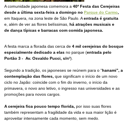
A comunidade japonesa comemora a
40ª
Festa das Cerejeiras
desde a última sexta-feira a domingo no
Parque do Carmo
,
em Itaquera, na zona leste de São Paulo. A
entrada é gratuita
e, além de ver as flores belíssimas,
há atrações musicais e
de dança típicas e barracas com comida japonesa.
A festa marca a florada das cerca de
4 mil cerejeiras do bosque
especialmente dedicado a elas
no parque (
entrada pelo
Portão 3 - Av. Osvaldo Pucci, s/n
º).
Segundo a tradição, os japoneses se reúnem para o “
hanami”, a
contemplação das flores,
que significam o início de um novo
ciclo no Japão: coincide com o fim do inverno, o início da
primavera, o novo ano letivo, o ingresso nas universidades e as
promoções para novos cargos.
A cerejeira fica pouco tempo florida,
por isso suas flores
também representam a fragilidade da vida e sua maior lição é
aproveitar intensamente cada momento, sem medo.