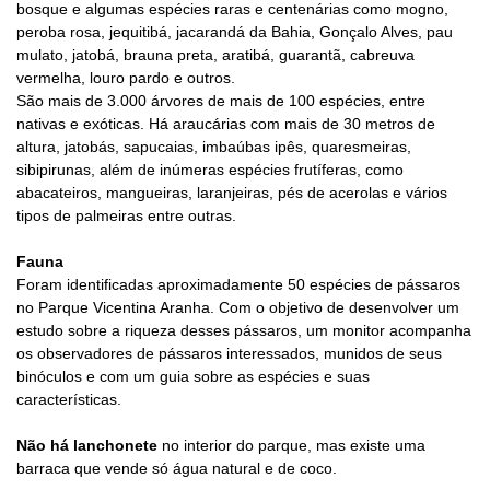
bosque e algumas espécies raras e centenárias como mogno,
peroba rosa, jequitibá, jacarandá da Bahia, Gonçalo Alves, pau
mulato, jatobá, brauna preta, aratibá, guarantã, cabreuva
vermelha, louro pardo e outros.
São mais de 3.000 árvores de mais de 100 espécies, entre
nativas e exóticas. Há araucárias com mais de 30 metros de
altura, jatobás, sapucaias, imbaúbas ipês, quaresmeiras,
sibipirunas, além de inúmeras espécies frutíferas, como
abacateiros, mangueiras, laranjeiras, pés de acerolas e vários
tipos de palmeiras entre outras.
Fauna
Foram identificadas aproximadamente 50 espécies de pássaros
no Parque Vicentina Aranha. Com o objetivo de desenvolver um
estudo sobre a riqueza desses pássaros, um monitor acompanha
os observadores de pássaros interessados, munidos de seus
binóculos e com um guia sobre as espécies e suas
características.
Não há lanchonete
no interior do parque, mas existe uma
barraca que vende só água natural e de coco.