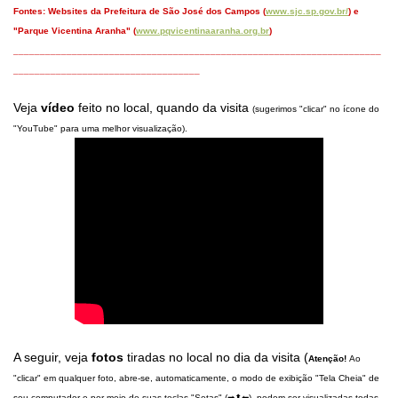
Fontes: Websites da Prefeitura de São José dos Campos (
www.sjc.sp.gov.br/
) e
"Parque Vicentina Aranha" (
www.pqvicentinaaranha.org.br
)
_____________________________________________________________________
___________________________________
Veja
vídeo
feito no local, quando da visita
(sugerimos "clicar" no ícone do
"YouTube" para uma melhor visualização).
A seguir, veja
fotos
tiradas no local no dia da visita (
Atenção!
Ao
"clicar" em qualquer foto, abre-se, automaticamente, o modo de exibição "Tela Cheia" de
seu computador e por meio de suas teclas "Setas" (➡⬆⬅), podem ser visualizadas todas