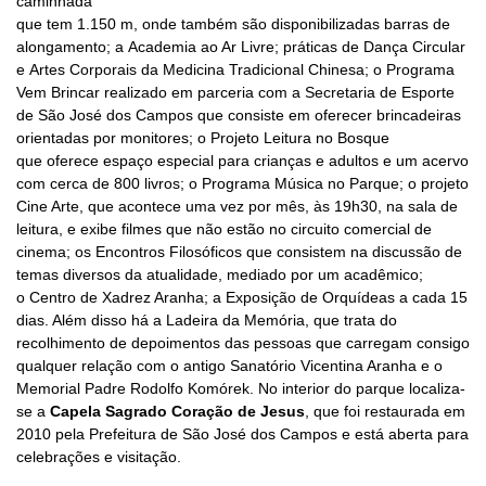
caminhada
que tem 1.150 m, onde também são disponibilizadas barras de
alongamento; a
Academia ao Ar Livre; práticas de Dança Circular
e Artes Corporais da Medicina Tradicional Chinesa; o Programa
Vem Brincar realizado em parceria com a Secretaria de Esporte
de São José dos Campos que consiste em oferecer brincadeiras
orientadas por monitores; o Projeto Leitura no Bosque
que oferece espaço especial para crianças e adultos e um acervo
com cerca de 800 livros; o Programa Música no Parque; o projeto
Cine Arte, que acontece uma vez por mês, às 19h30, na sala de
leitura, e exibe filmes que não estão no circuito comercial de
cinema; os Encontros Filosóficos que consistem na discussão de
temas diversos da atualidade, mediado por um acadêmico;
o Centro de Xadrez Aranha; a Exposição de Orquídeas a cada 15
dias. Além disso há a
Ladeira da Memória, que trata d
o
recolhimento de depoimentos das pessoas que carregam consigo
qualquer relação com o antigo Sanatório Vicentina Aranha e o
Memorial Padre Rodolfo Komórek. No interior do parque localiza-
se a
Capela Sagrado Coração de Jesus
, que foi restaurada em
2010 pela Prefeitura de São José dos Campos e está aberta para
celebrações e visitação.