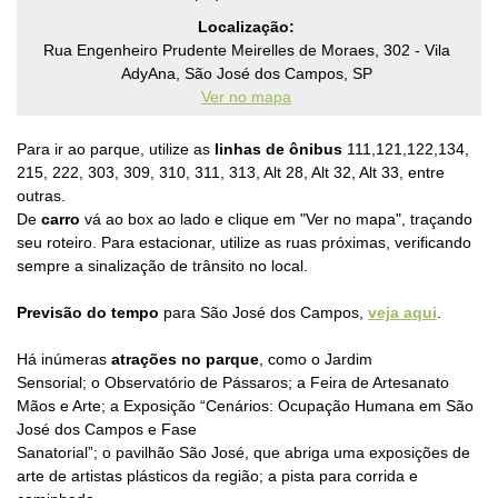
Localização:
Rua Engenheiro Prudente Meirelles de Moraes, 302 - Vila
AdyAna, São José dos Campos, SP
Ver no mapa
Para ir ao parque, utilize as
linhas de ônibus
111,121,122,134,
215, 222, 303, 309, 310, 311, 313, Alt 28, Alt 32, Alt 33, entre
outras.
De
carro
vá ao box ao lado e clique em "Ver no mapa", traçando
seu roteiro.
Para estacionar, utilize as
ruas próximas, verificando
sempre a sinalização de trânsito no local.
Previsão do tempo
para São José dos Campos,
veja aqui
.
Há inúmeras
atrações no parque
, como o
Jardim
Sensorial;
o
Observatório de Pássaros; a
Feira de Artesanato
Mãos e Arte; a
Exposição “Cenários: Ocupação Humana em São
José dos Campos e Fase
Sanatorial”; o
pavilhão São José, que
abriga uma exposições de
arte de artistas plásticos da região; a p
ista para corrida e