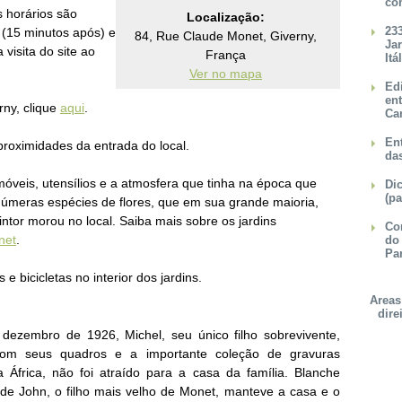
co
s horários são
Localização:
23
(15 minutos após) e
84, Rue Claude Monet, Giverny,
Ja
visita do site ao
França
Itá
Ver no mapa
Ed
en
ny, clique
aqui
.
Ca
Ent
proximidades da entrada do local.
da
móveis, utensílios e a atmosfera que tinha na época que
Dic
(pa
úmeras espécies de flores, que em sua grande maioria,
tor morou no local. Saiba mais sobre os jardins
Con
net
.
do
Pa
e bicicletas no interior dos jardins.
Areas
dire
ezembro de 1926, Michel, seu único filho sobrevivente,
com seus quadros e a importante coleção de gravuras
na África, não foi atraído para a casa da família.
Blanche
 de John, o filho mais velho de Monet, manteve a casa e o