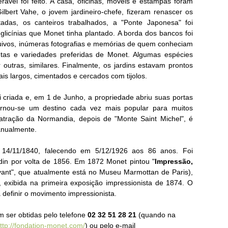
ável foi feito.
A casa, oficinas, móveis e estampas foram
bert Vahe, o jovem jardineiro-chefe, fizeram renascer os
adas, os canteiros trabalhados, a "Ponte Japonesa" foi
glicínias que Monet tinha plantado.
A borda dos bancos foi
uivos, inúmeras fotografias e memórias de quem conheciam
ntas e variedades preferidas de Monet.
Algumas espécies
 outras, similares.
Finalmente, os jardins estavam prontos
is largos, cimentados e cercados com tijolos.
criada e, em 1 de Junho, a propriedade abriu suas portas
ornou-se um destino cada vez mais popular para muitos
tração da Normandia, depois de "Monte Saint Michel", é
anualmente.
4/11/1840, falecendo em 5/12/1926 aos 86 anos. Foi
din por volta de 1856.
Em 1872 Monet pintou "
Impressão,
vant", que
atualmente está no
Museu Marmottan
de Paris),
exibida na primeira exposição impressionista de 1874. O
efinir o movimento impressionista.
 ser obtidas pelo telefone
02 32 51 28 21
(quando na
ttp://fondation-monet.com/
)
ou pelo e-mail