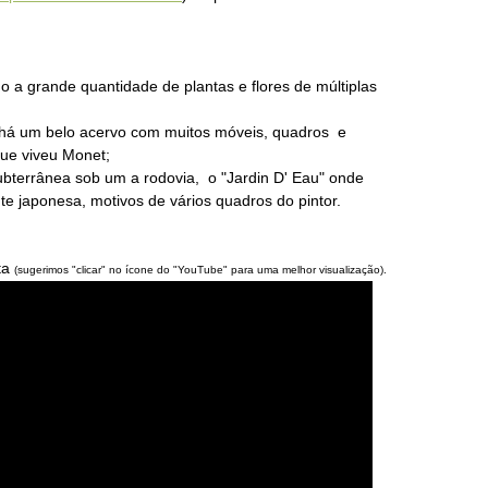
 a grande quantidade de plantas e flores de múltiplas
e há um belo acervo com muitos móveis, quadros e
que viveu Monet;
bterrânea sob um a rodovia, o "Jardin D' Eau" onde
te japonesa, motivos de vários quadros do pintor.
ita
(sugerimos "clicar" no ícone do "YouTube" para uma melhor visualização).