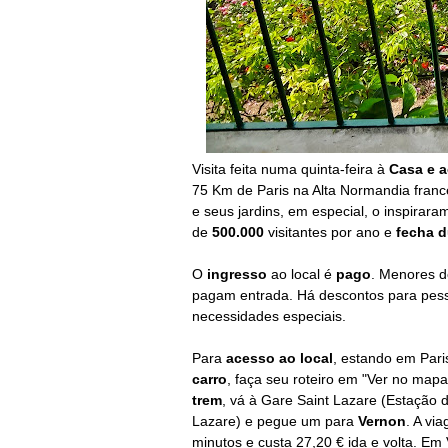
Visita feita numa quinta-feira
à
Casa e a
75 Km de Paris na Alta Normandia franc
e seus jardins, em especial, o inspirara
de
500.000
visitantes por ano e
fecha d
O
ingresso
ao local é
pago
. Menores d
pagam entrada. Há descontos para pe
necessidades especiais.
Para
acesso ao local
, estando em Pari
carro
, faça seu roteiro em "Ver no mapa
trem
, vá à Gare Saint Lazare (Estação 
Lazare) e pegue um para
Vernon
. A vi
minutos e custa 27,20 € ida e volta. Em