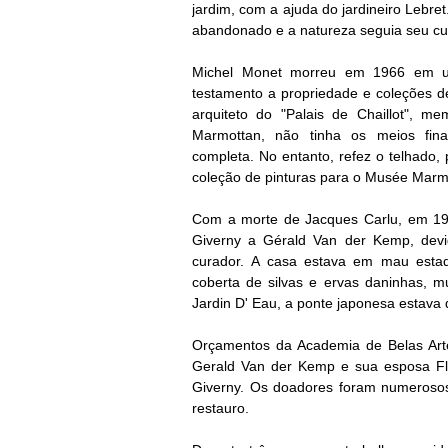
jardim, com a ajuda do jardineiro Lebre
abandonado e a natureza seguia seu cur
Michel Monet morreu em 1966 em u
testamento a propriedade e coleções d
arquiteto do "Palais de Chaillot", 
Marmottan, não tinha os meios fin
completa.
No entanto, refez o telhado,
coleção de pinturas para o Musée Marm
Com a morte de Jacques Carlu, em 19
Giverny a Gérald Van der Kemp, devi
curador.
A casa estava em mau estado
coberta de silvas e ervas daninhas, m
Jardin D' Eau, a ponte japonesa estava
Orçamentos da Academia de Belas Art
Gerald Van der Kemp e sua esposa Flo
Giverny.
Os doadores foram numerosos 
restauro.