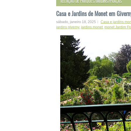
RELAÇÃO DE PARQUES/JARDINS/PRAÇAS
Casa e Jardins de Monet em Givern
sábado, janeiro 18, 2025
Casa e jardins mo
jardins giverny
,
jardins monet
,
monet Jardim Fr