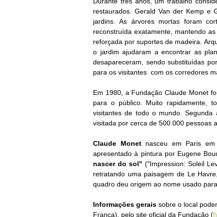
Durante três anos, um trabalho consider
restaurados.
Gerald Van der Kemp e Gil
jardins.
As árvores mortas foram cort
reconstruída exatamente, mantendo as 
reforçada por suportes de madeira.
Arq
o jardim ajudaram a encontrar as pla
desapareceram, sendo substituídas por
para os visitantes com os corredores ma
Em 1980, a Fundação Claude Monet foi 
para o público.
Muito rapidamente, t
visitantes de todo o mundo.
Segunda a
visitada por cerca de 500.000 pessoas 
Claude Monet
nasceu em Paris em 1
apresentado à pintura por Eugene Bou
nascer do sol"
("
Impression: Soleil Le
retratando uma paisagem de Le Havre, 
quadro deu origem ao nome usado para d
Informações gerais
sobre o local
podem
França)
, pelo site oficial da Fundação (
h