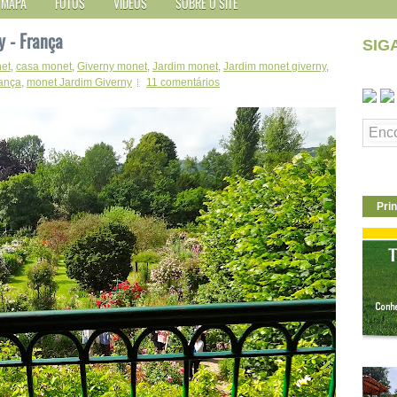
MAPA
FOTOS
VÍDEOS
SOBRE O SITE
y - França
SIG
net
,
casa monet
,
Giverny monet
,
Jardim monet
,
Jardim monet giverny
,
ança
,
monet Jardim Giverny
11 comentários
Prin