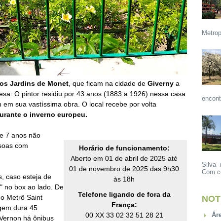
Metrop
os Jardins de Monet
, que ficam na cidade de
Giverny
a
esa.
O pintor residiu por 43 anos (1883 a 1926) nessa casa
encont
m em sua vastíssima obra. O local r
ecebe por volta
urante o inverno europeu.
e 7 anos não
ssoas com
Horário de funcionamento:
Aberto em 01 de abril de 2025 até
Silva 
01 de novembro de 2025 das 9h30
Com ce
s, caso esteja de
às 18h
" no box ao lado
. De
Telefone ligando de fora da
do Metrô Saint
NOT
França:
agem dura 45
00 XX 33 02 32 51 28 21
Ár
 Vernon há ônibus