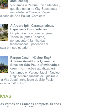
atualizadas)
Visitamos o Parque Chico Mendes ,
que fica no bairro City Bussocaba
na cidade de Osasco (Região
olitana de São Paulo). Com cerc...
A Árvore Ipê_ Características,
Espécies e Curiosidades
O ipê é uma árvore do gênero
Tabebuia (antes Tecoma),
pertencente à família das
bignoniáceas , podendo ser
rada em seu estado ...
Parque Jacuí - Núcleo Engº
Antonio Arnaldo de Queiroz e
Silva em São Paulo (Revisitado e
com informações atualizadas)
Visitamos o Parque Jacuí - Núcleo
Engº Antonio Arnaldo de Queiroz e
na Vila Jacuí, zona leste de São Paulo.
rca de 170 mil m²...
ÍCIAS
eas Verdes das Cidades completa 14 anos