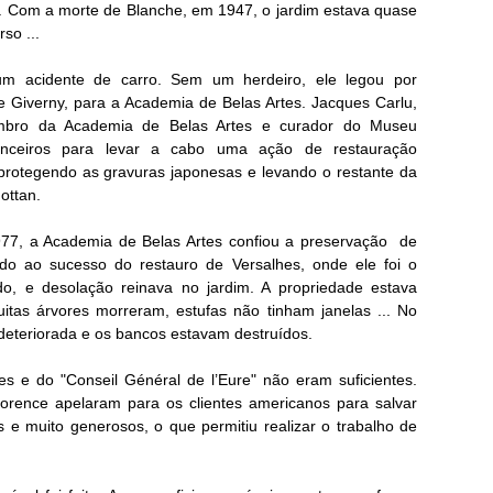
t.
Com a morte de Blanche, em 1947, o jardim estava quase
so ...
m acidente de carro.
Sem um herdeiro, ele legou por
e Giverny, para a Academia de Belas Artes.
Jacques Carlu,
membro da Academia de Belas Artes e curador do Museu
anceiros para levar a cabo uma ação de restauração
 protegendo as gravuras japonesas e levando o restante da
ottan.
77, a Academia de Belas Artes confiou a preservação de
do ao sucesso do restauro de Versalhes, onde ele foi o
, e desolação reinava no jardim. A propriedade estava
uitas árvores morreram, estufas não tinham janelas ... No
 deteriorada e os bancos estavam destruídos.
es e do "
Conseil Général de l’Eure"
não eram suficientes.
rence apelaram para os clientes americanos para salvar
e muito generosos, o que permitiu realizar o trabalho de