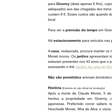
para
Giverny
(dista apenas 6 Km), cujo
adequados aos das chegadas dos trens 
custam 8 €. Esses custos são quando da 
local.
Para ver a
previsão do tempo
em Giver
Há
estacionamento
para veículos nas 
A
casa
, restaurada, procura manter os 
Monet
morou. Os
jardins
apresentam in
estavam presentes nos 43 anos que o pin
acessando o link
Jardins da casa de Mo
Não são permitidos
animais domésticos 
História
(Extraída do site oficial da fundação)
Após a morte de Claude Monet, 5 de d
herdou a propriedade em Giverny, 
japonesas.
Preferindo correr safaris 
Hoschedé Monet, filha de Alice e viúva