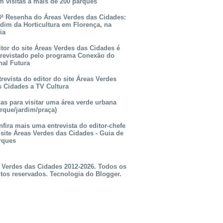
m visitas a mais de 200 parques
3ª Resenha do Áreas Verdes das Cidades:
rdim da Horticultura em Florença, na
lia
itor do site Áreas Verdes das Cidades é
trevistado pelo programa Conexão do
nal Futura
revista do editor do site Áreas Verdes
s Cidades a TV Cultura
as para visitar uma área verde urbana
rque/jardim/praça)
fira mais uma entrevista do editor-chefe
 site Áreas Verdes das Cidades - Guia de
rques
 Verdes das Cidades 2012-2026. Todos os
itos reservados. Tecnologia do
Blogger
.