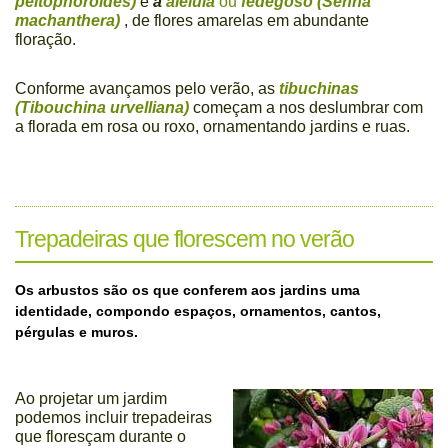
peltophoroides)
e
a
aleluia
ou
fedegoso (Senna
machanthera)
, de flores amarelas em abundante
floração.
Conforme avançamos pelo verão, as
tibuchinas
(Tibouchina urvelliana)
começam a nos deslumbrar com
a florada em rosa ou roxo, ornamentando jardins e ruas.
Trepadeiras que florescem no verão
Os arbustos são os que conferem aos jardins uma
identidade, compondo espaços, ornamentos, cantos,
pérgulas e muros.
Ao projetar um jardim
podemos incluir trepadeiras
que floresçam durante o