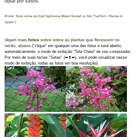
optar por vasos.
(Fonte: Texto acima da Engª Agrônoma Miriam Stumpf no Site "FazFácil - Plantas &
Jardim")
Vejam mais
fotos
sobre sobre as plantas que florescem no
verão, abaixo
("clique" em qualquer uma das fotos e será aberto,
automaticamente, o modo de exibição "Tela Cheia" de seu computador.
Por meio de suas teclas "Setas" (➡⬆⬅), você pode visualizar nesse
.
modo de exibição, todas as fotos em boa resolução)