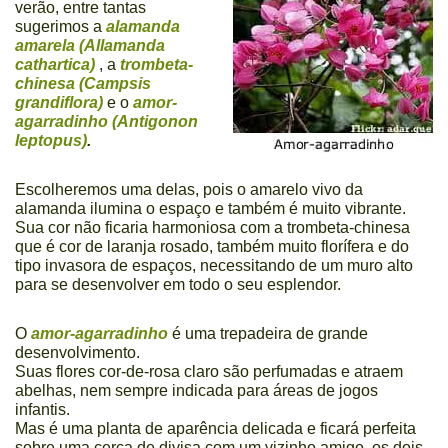
verão, entre tantas
sugerimos a
alamanda
amarela (Allamanda
cathartica)
, a
trombeta-
chinesa (Campsis
grandiflora)
e o
amor-
agarradinho (Antigonon
leptopus)
.
Escolheremos uma delas, pois o amarelo vivo da
alamanda ilumina o espaço e também é muito vibrante.
Sua cor não ficaria harmoniosa com a trombeta-chinesa
que é cor de laranja rosado, também muito florífera e do
tipo invasora de espaços, necessitando de um muro alto
para se desenvolver em todo o seu esplendor.
O
amor-agarradinho
é uma trepadeira de grande
desenvolvimento.
Suas flores cor-de-rosa claro são perfumadas e atraem
abelhas, nem sempre indicada para áreas de jogos
infantis.
Mas é uma planta de aparência delicada e ficará perfeita
sobre uma cerca de divisa com um vizinho amigo, os dois