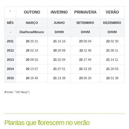
'
OUTONO
INVERNO
PRIMAVERA
VERÃO
MÊS
MARÇO
JUNHO
SETEMBRO
DEZEMBRO
-
Dia/Hora/Minuto
D/H/M
D/H/M
D/H/M
2011
20
20 21
21
14 16
23
06 04
22
02 30
2012
20
02 14
20
20 09
22
11 49
21
08 11
2013
20
08 02
21
02 04
22
17 44
21
14 11
2014
20
13 57
21
07 51
22
23 29
21
20 03
2015
20
19 45
21
13 38
23
05 20
22
01 38
(Fonte: "US Navy")
Plantas que florescem no verão