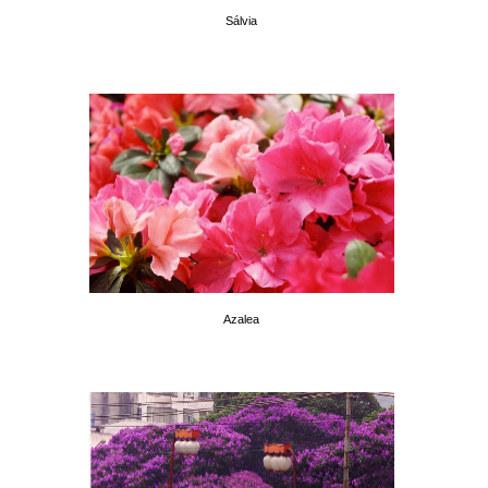
Sálvia
Azalea