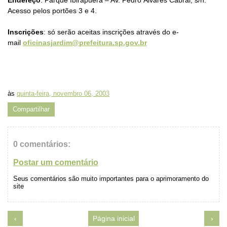
Endereço
: Parque Ibirapuera – Av. Pedro Álvares Cabral, s/n.
Acesso pelos portões 3 e 4.
Inscrições
:
só serão aceitas inscrições através do e-
mail
oficinasjardim@prefeitura.sp.gov.br
às
quinta-feira, novembro 06, 2003
Compartilhar
0 comentários:
Postar um comentário
Seus comentários são muito importantes para o aprimoramento do
site
‹
Página inicial
›