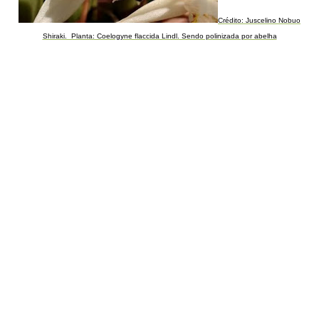
Crédito: Juscelino Nobuo
Shiraki. Planta: Coelogyne flaccida Lindl. Sendo polinizada por abelha