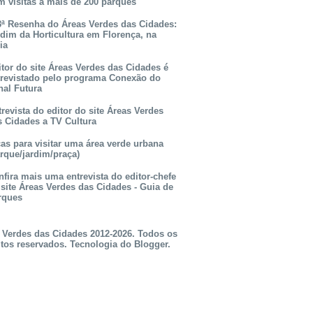
m visitas a mais de 200 parques
3ª Resenha do Áreas Verdes das Cidades:
rdim da Horticultura em Florença, na
lia
itor do site Áreas Verdes das Cidades é
trevistado pelo programa Conexão do
nal Futura
revista do editor do site Áreas Verdes
s Cidades a TV Cultura
as para visitar uma área verde urbana
rque/jardim/praça)
fira mais uma entrevista do editor-chefe
 site Áreas Verdes das Cidades - Guia de
rques
 Verdes das Cidades 2012-2026. Todos os
itos reservados. Tecnologia do
Blogger
.