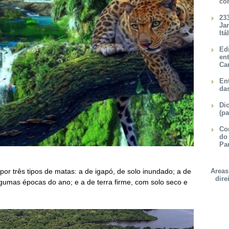
co
23
Ja
Itá
Ed
en
Ca
Ent
da
Dic
(pa
Con
do
Pa
or três tipos de matas: a de igapó, de solo inundado; a de
Areas
dire
umas épocas do ano; e a de terra firme, com solo seco e