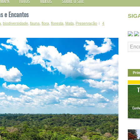
MAPA
FOTOS
VÍDEOS
SOBRE O SITE
as e Encantos
SIG
a
,
biodiversidade
,
fauna
,
flora
,
floresta
,
Mata
,
Preservação
4
Prin