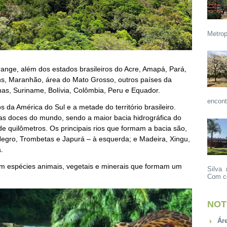
Metrop
ange, além dos estados brasileiros do Acre, Amapá, Pará,
s, Maranhão, área do Mato Grosso, outros países da
as, Suriname, Bolívia, Colômbia, Peru e Equador.
encont
s da América do Sul e a metade do território brasileiro.
as doces do mundo, sendo a maior bacia hidrográfica do
e quilômetros. Os principais rios que formam a bacia são,
egro, Trombetas e Japurá – à esquerda; e Madeira, Xingu,
.
m espécies animais, vegetais e minerais que formam um
Silva 
Com ce
NOT
Ár