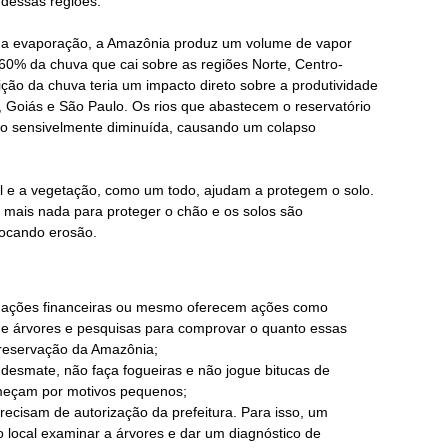
 dessas regiões.
o da evaporação, a Amazônia produz um volume de vapor
0% da chuva que cai sobre as regiões Norte, Centro-
uição da chuva teria um impacto direto sobre a produtividade
 Goiás e São Paulo. Os rios que abastecem o reservatório
o sensivelmente diminuída, causando um colapso
cal e a vegetação, como um todo, ajudam a protegem o solo.
mais nada para proteger o chão e os solos são
vocando erosão.
ações financeiras ou mesmo oferecem ações como
de árvores e pesquisas para comprovar o quanto essas
preservação da Amazônia;
 desmate, não faça fogueiras e não jogue bitucas de
meçam por motivos pequenos;
recisam de autorização da prefeitura. Para isso, um
 o local examinar a árvores e dar um diagnóstico de