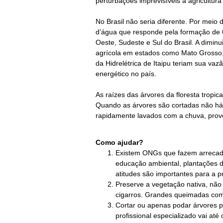
perturbações imprevisíveis à agricultura
No Brasil não seria diferente. Por mei
d’água que responde pela formação de 6
Oeste, Sudeste e Sul do Brasil. A dimin
agrícola em estados como Mato Grosso,
da Hidrelétrica de Itaipu teriam
sua vazã
energético no país.
As raízes das árvores da floresta tropi
Quando as árvores são cortadas não há 
rapidamente lavados com a chuva, pro
Como ajudar?
Existem ONGs que fazem arrecad
educação ambiental, plantações 
atitudes são importantes para a 
Preserve a vegetação nativa, não
cigarros. Grandes queimadas co
Cortar ou apenas podar árvores p
profissional especializado vai até