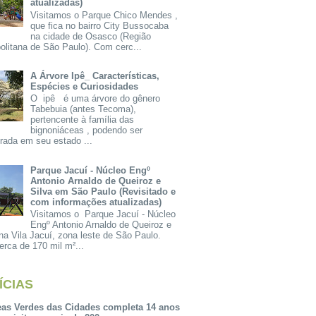
atualizadas)
Visitamos o Parque Chico Mendes ,
que fica no bairro City Bussocaba
na cidade de Osasco (Região
olitana de São Paulo). Com cerc...
A Árvore Ipê_ Características,
Espécies e Curiosidades
O ipê é uma árvore do gênero
Tabebuia (antes Tecoma),
pertencente à família das
bignoniáceas , podendo ser
rada em seu estado ...
Parque Jacuí - Núcleo Engº
Antonio Arnaldo de Queiroz e
Silva em São Paulo (Revisitado e
com informações atualizadas)
Visitamos o Parque Jacuí - Núcleo
Engº Antonio Arnaldo de Queiroz e
na Vila Jacuí, zona leste de São Paulo.
rca de 170 mil m²...
ÍCIAS
eas Verdes das Cidades completa 14 anos