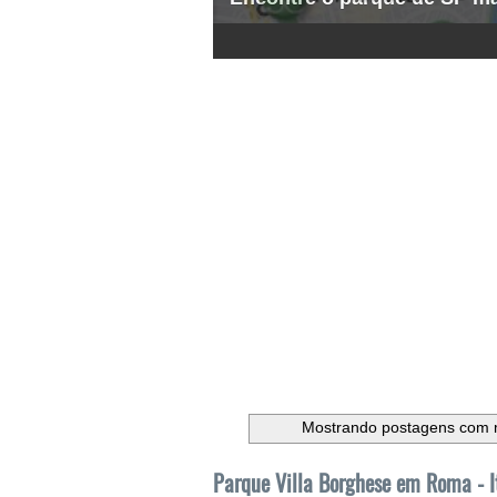
1
2
3
4
5
6
Mostrando postagens com
Parque Villa Borghese em Roma - I