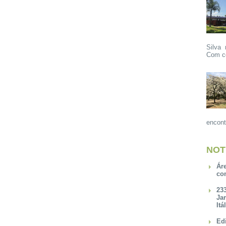
Silva 
Com ce
encont
NOT
Ár
co
23
Ja
Itá
Ed