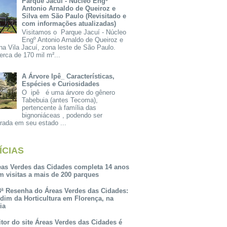
Parque Jacuí - Núcleo Engº
Antonio Arnaldo de Queiroz e
Silva em São Paulo (Revisitado e
com informações atualizadas)
Visitamos o Parque Jacuí - Núcleo
Engº Antonio Arnaldo de Queiroz e
na Vila Jacuí, zona leste de São Paulo.
rca de 170 mil m²...
A Árvore Ipê_ Características,
Espécies e Curiosidades
O ipê é uma árvore do gênero
Tabebuia (antes Tecoma),
pertencente à família das
bignoniáceas , podendo ser
rada em seu estado ...
ÍCIAS
eas Verdes das Cidades completa 14 anos
m visitas a mais de 200 parques
3ª Resenha do Áreas Verdes das Cidades:
rdim da Horticultura em Florença, na
lia
itor do site Áreas Verdes das Cidades é