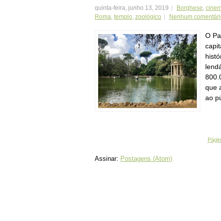
quinta-feira, junho 13, 2019
Borghese
,
cine
Roma
,
templo
,
zoológico
Nenhum comentári
O Pa
capi
hist
lend
800.
que 
ao pú
Página
Assinar:
Postagens (Atom)