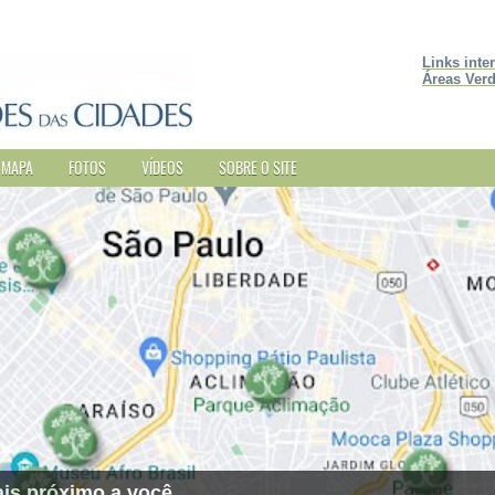
Links inte
Áreas Verd
MAPA
FOTOS
VÍDEOS
SOBRE O SITE
is próximo a você