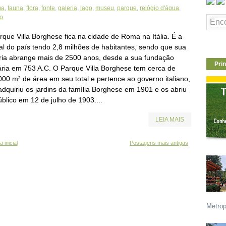
ma
,
fauna
,
flora
,
fonte
,
galeria
,
lago
,
museu
,
parque
,
relógio d'água
,
o
rque Villa Borghese fica na cidade de Roma na Itália. É a
tal do país tendo 2,8 milhões de habitantes, sendo que sua
ória abrange mais de 2500 anos, desde a sua fundação
Prin
ária em 753 A.C. O Parque Villa Borghese tem cerca de
000 m² de área em seu total e pertence ao governo italiano,
adquiriu os jardins da família Borghese em 1901 e os abriu
blico em 12 de julho de 1903....
LEIA MAIS
 inicial
Postagens mais antigas
Metrop