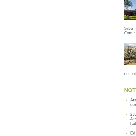
Silva 
Com ce
encont
NOT
Ár
co
23
Ja
Itá
Ed