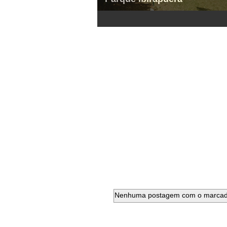
1
2
3
4
5
6
Nenhuma postagem com o marca