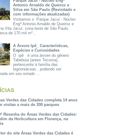
Parque Jacuí - Núcleo Engº
Antonio Arnaldo de Queiroz e
Silva em São Paulo (Revisitado e
com informações atualizadas)
Visitamos o Parque Jacuí - Núcleo
Engº Antonio Arnaldo de Queiroz e
na Vila Jacuí, zona leste de São Paulo.
rca de 170 mil m²...
A Árvore Ipê_ Características,
Espécies e Curiosidades
O ipê é uma árvore do gênero
Tabebuia (antes Tecoma),
pertencente à família das
bignoniáceas , podendo ser
rada em seu estado ...
ÍCIAS
eas Verdes das Cidades completa 14 anos
m visitas a mais de 200 parques
3ª Resenha do Áreas Verdes das Cidades:
rdim da Horticultura em Florença, na
lia
itor do site Áreas Verdes das Cidades é