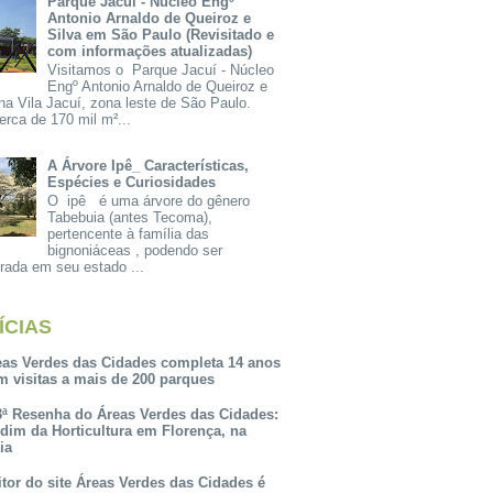
Parque Jacuí - Núcleo Engº
Antonio Arnaldo de Queiroz e
Silva em São Paulo (Revisitado e
com informações atualizadas)
Visitamos o Parque Jacuí - Núcleo
Engº Antonio Arnaldo de Queiroz e
na Vila Jacuí, zona leste de São Paulo.
rca de 170 mil m²...
A Árvore Ipê_ Características,
Espécies e Curiosidades
O ipê é uma árvore do gênero
Tabebuia (antes Tecoma),
pertencente à família das
bignoniáceas , podendo ser
rada em seu estado ...
ÍCIAS
eas Verdes das Cidades completa 14 anos
m visitas a mais de 200 parques
3ª Resenha do Áreas Verdes das Cidades:
rdim da Horticultura em Florença, na
lia
itor do site Áreas Verdes das Cidades é