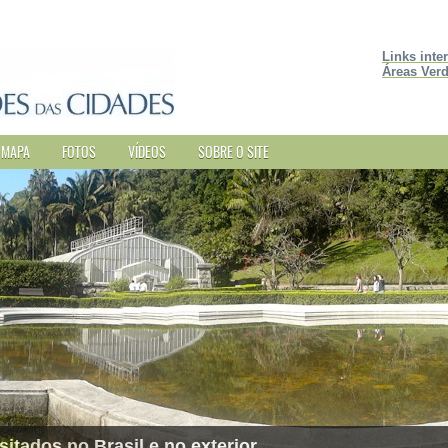
Links inte
Áreas Verd
MAPA
FOTOS
VÍDEOS
SOBRE O SITE
sitados no Brasil e no exterior