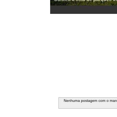
1
2
3
4
5
6
Nenhuma postagem com o mar