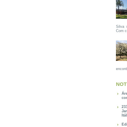
Silva 
Com ce
encont
NOT
Ár
co
23
Ja
Itá
Ed