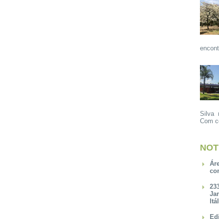
encont
Silva 
Com ce
NOT
Ár
co
23
Ja
Itá
Ed