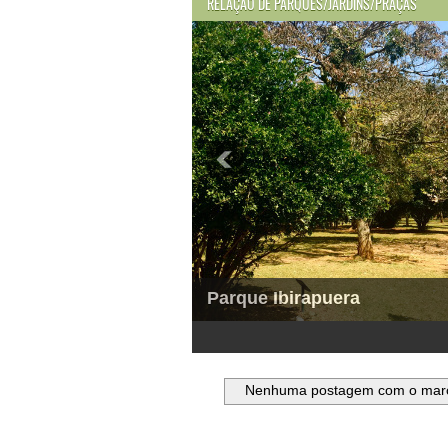
RELAÇÃO DE PARQUES/JARDINS/PRAÇAS
Parque Ibirapuera
1
2
3
4
5
6
Nenhuma postagem com o mar