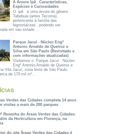
A Árvore Ipê_ Características,
Espécies e Curiosidades
O ipê é uma árvore do gênero
Tabebuia (antes Tecoma),
pertencente à família das
bignoniáceas , podendo ser
rada em seu estado ...
Parque Jacuí - Núcleo Engº
Antonio Arnaldo de Queiroz e
Silva em São Paulo (Revisitado e
com informações atualizadas)
Visitamos o Parque Jacuí - Núcleo
Engº Antonio Arnaldo de Queiroz e
na Vila Jacuí, zona leste de São Paulo.
rca de 170 mil m²...
ÍCIAS
eas Verdes das Cidades completa 14 anos
m visitas a mais de 200 parques
3ª Resenha do Áreas Verdes das Cidades:
rdim da Horticultura em Florença, na
lia
itor do site Áreas Verdes das Cidades é