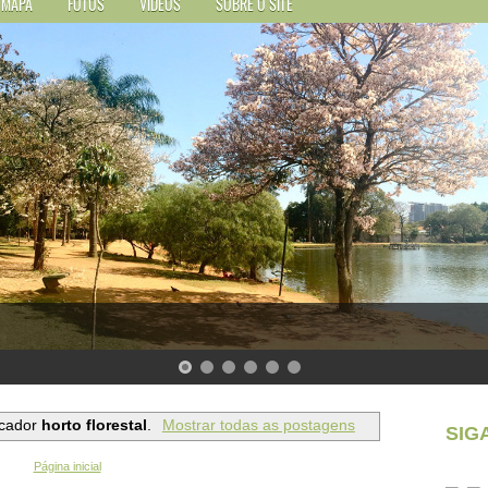
MAPA
FOTOS
VÍDEOS
SOBRE O SITE
cador
horto florestal
.
Mostrar todas as postagens
SIG
Página inicial