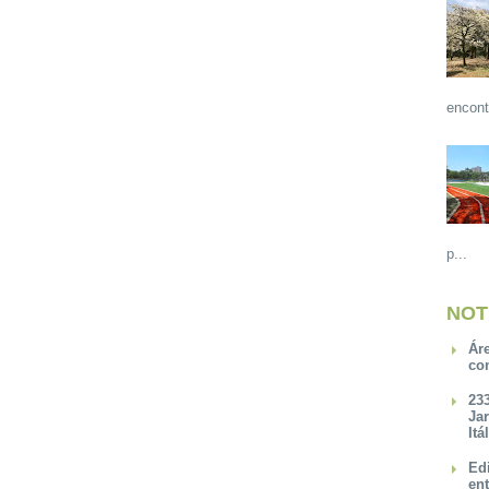
encont
p...
NOT
Ár
co
23
Ja
Itá
Ed
en