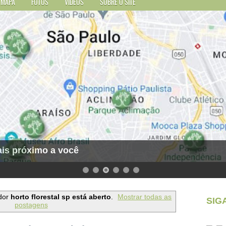
MAPA
FOTOS
VÍDEOS
SOBRE O SITE
is próximo a você
dor
horto florestal sp está aberto
.
Mostrar todas as
SIG
postagens