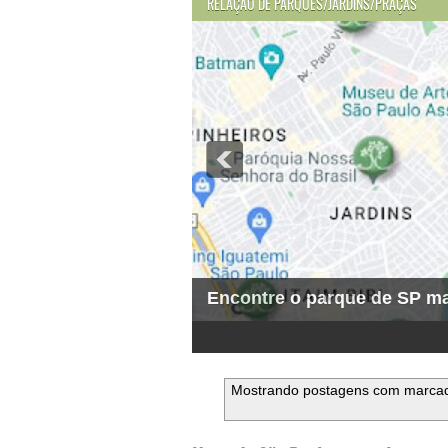
RELAÇÃO DE PARQUES/JARDINS/PRAÇAS
Encontre o parque de SP ma
1
2
3
4
5
6
Mostrando postagens com marca