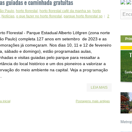
tas guiadas e caminhada gratuitas
São Paulo
,
horto florestal
,
horto florestal café da manha sp
,
horto
,
Notícias
,
o que fazer no horto florestal
,
parque horto florestal sp
2
rto Florestal - Parque Estadual Alberto Löfgren (zona norte
ão Paulo) completa 127 anos em setembro de 2023 e as
Prin
morações já começaram. Nos dias 10, 11 e 12 de fevereiro
ta, sábado e domingo), estão programadas aulas,
nhadas e visitas guiadas pelo parque para ressaltar a
tância do local histórico e um dos pioneiros a valorizar a
ervação do meio ambiente na capital. Veja a programação
..
LEIA MAIS
 inicial
Postagens mais antigas
Metrop