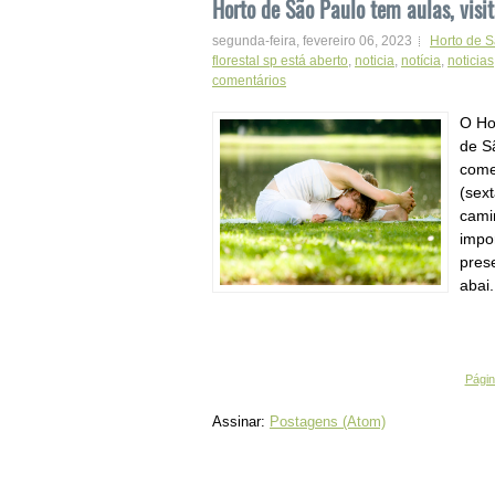
Horto de São Paulo tem aulas, visi
segunda-feira, fevereiro 06, 2023
Horto de 
florestal sp está aberto
,
noticia
,
notícia
,
noticias
comentários
O Ho
de S
come
(sex
cami
impor
pres
abai.
Página
Assinar:
Postagens (Atom)