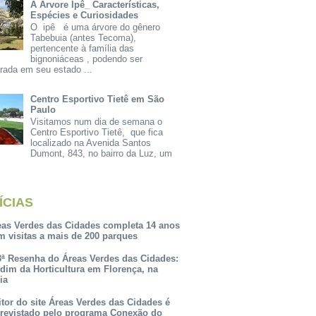
A Árvore Ipê_ Características,
Espécies e Curiosidades
O ipê é uma árvore do gênero
Tabebuia (antes Tecoma),
pertencente à família das
bignoniáceas , podendo ser
rada em seu estado ...
Centro Esportivo Tietê em São
Paulo
Visitamos num dia de semana o
Centro Esportivo Tietê, que fica
localizado na Avenida Santos
Dumont, 843, no bairro da Luz, um
ÍCIAS
eas Verdes das Cidades completa 14 anos
m visitas a mais de 200 parques
3ª Resenha do Áreas Verdes das Cidades:
rdim da Horticultura em Florença, na
lia
itor do site Áreas Verdes das Cidades é
trevistado pelo programa Conexão do