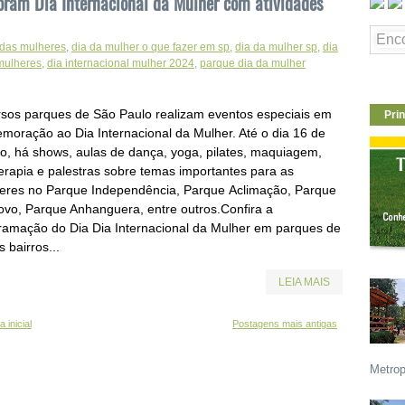
ram Dia Internacional da Mulher com atividades
das mulheres
,
dia da mulher o que fazer em sp
,
dia da mulher sp
,
dia
 mulheres
,
dia internacional mulher 2024
,
parque dia da mulher
rsos parques de São Paulo realizam eventos especiais em
Prin
moração ao Dia Internacional da Mulher. Até o dia 16 de
o, há shows, aulas de dança, yoga, pilates, maquiagem,
terapia e palestras sobre temas importantes para as
eres no Parque Independência, Parque Aclimação, Parque
ovo, Parque Anhanguera, entre outros.Confira a
ramação do Dia Dia Internacional da Mulher em parques de
s bairros...
LEIA MAIS
 inicial
Postagens mais antigas
Metrop