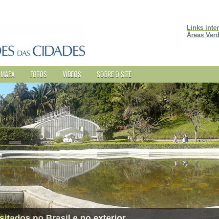
Links inte
Áreas Verd
MAPA
FOTOS
VÍDEOS
SOBRE O SITE
sitados no Brasil e no exterior