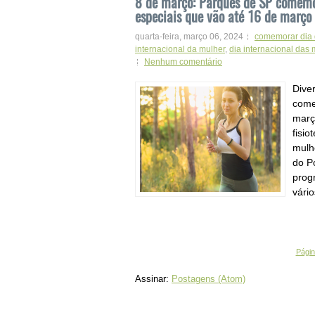
8 de março: Parques de SP comemo
especiais que vão até 16 de março
quarta-feira, março 06, 2024
comemorar dia 
internacional da mulher
,
dia internacional das
Nenhum comentário
Dive
come
març
fisio
mulh
do P
prog
vário
Página
Assinar:
Postagens (Atom)