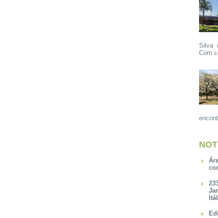
Silva 
Com ce
encont
NOT
Ár
co
23
Ja
Itá
Ed