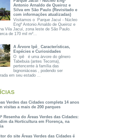
Parque Jacuí - Núcleo Engº
Antonio Arnaldo de Queiroz e
Silva em São Paulo (Revisitado e
com informações atualizadas)
Visitamos o Parque Jacuí - Núcleo
Engº Antonio Arnaldo de Queiroz e
na Vila Jacuí, zona leste de São Paulo.
rca de 170 mil m²...
A Árvore Ipê_ Características,
Espécies e Curiosidades
O ipê é uma árvore do gênero
Tabebuia (antes Tecoma),
pertencente à família das
bignoniáceas , podendo ser
rada em seu estado ...
ÍCIAS
eas Verdes das Cidades completa 14 anos
m visitas a mais de 200 parques
3ª Resenha do Áreas Verdes das Cidades:
rdim da Horticultura em Florença, na
lia
itor do site Áreas Verdes das Cidades é