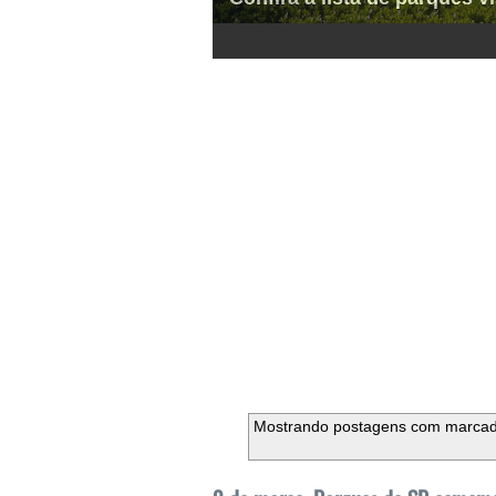
1
2
3
4
5
6
Mostrando postagens com marca