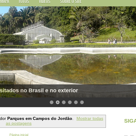
MAPA
FOTOS
VÍDEOS
SOBRE O SITE
sitados no Brasil e no exterior
ador
Parques em Campos do Jordão
.
Mostrar todas
SIG
as postagens
Página inicial