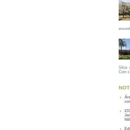
encont
Silva 
Com ce
NOT
Ár
co
23
Ja
Itá
Ed