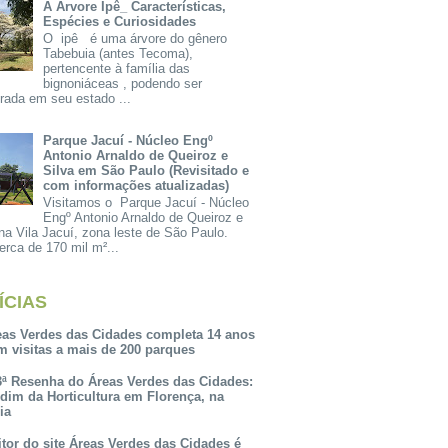
A Árvore Ipê_ Características,
Espécies e Curiosidades
O ipê é uma árvore do gênero
Tabebuia (antes Tecoma),
pertencente à família das
bignoniáceas , podendo ser
rada em seu estado ...
Parque Jacuí - Núcleo Engº
Antonio Arnaldo de Queiroz e
Silva em São Paulo (Revisitado e
com informações atualizadas)
Visitamos o Parque Jacuí - Núcleo
Engº Antonio Arnaldo de Queiroz e
na Vila Jacuí, zona leste de São Paulo.
rca de 170 mil m²...
ÍCIAS
eas Verdes das Cidades completa 14 anos
m visitas a mais de 200 parques
3ª Resenha do Áreas Verdes das Cidades:
rdim da Horticultura em Florença, na
lia
itor do site Áreas Verdes das Cidades é