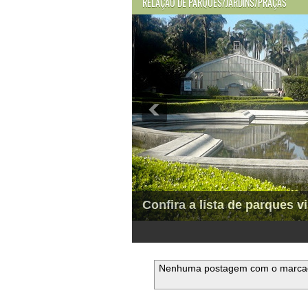
RELAÇÃO DE PARQUES/JARDINS/PRAÇAS
Confira a lista de parques vi
1
2
3
4
5
6
Nenhuma postagem com o marc