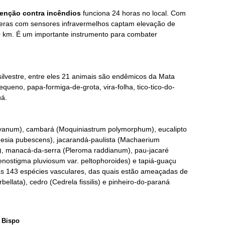
venção contra incêndios
funciona 24 horas no local. Com
âmeras com sensores infravermelhos captam
elevação de
 km. É um importante instrumento para combater
ilvestre, entre eles 21 animais são endêmicos da Mata
ueno, papa-formiga-de-grota, vira-folha, tico-tico-do-
uá.
eyanum), cambará (Moquiniastrum polymorphum), eucalipto
esia pubescens), jacarandá-paulista (Machaerium
na), manacá-da-serra (Pleroma raddianum), pau-jacaré
enostigma pluviosum var. peltophoroides) e tapiá-guaçu
adas 143 espécies vasculares, das quais estão ameaçadas de
ellata), cedro (Cedrela fissilis) e pinheiro-do-paraná
 Bispo