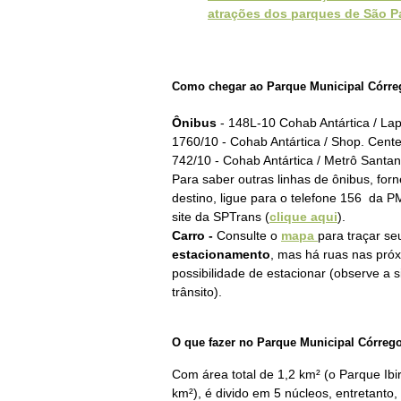
atrações dos parques de São P
Como chegar ao Parque Municipal Córre
Ônibus
-
148L-10 Cohab Antártica / La
1760/10 - Cohab Antártica / Shop. Cente
742/10 - Cohab Antártica / Metrô Santa
Para saber outras linhas de ônibus, for
destino, ligue para o telefone 156
da P
site
da SPTrans (
clique aqui
).
Carro
-
C
onsulte o
mapa
para traçar se
estacionamento
, mas há ruas nas pró
possibilidade de estacionar (observe a s
trânsito).
O que fazer no Parque Municipal Córreg
Com área total de 1,2 km² (o Parque Ibi
km²), é divido em 5 núcleos, entretanto