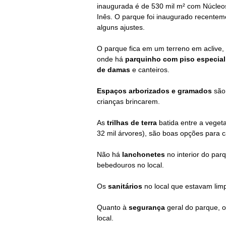
inaugurada é de
530 mil m² com Núcleo
Inês. O parque foi inaugurado
recentem
alguns ajustes.
O parque fica em um terreno em aclive,
onde há
parquinho com piso especial
de damas
e canteiros.
E
spaços arborizados e gramados
são 
crianças brincarem.
As
trilhas de terra
batida entre a vegeta
32 mil árvores), são boas opções para c
Não há
lanchonetes
no interior do par
bebedouros no local.
Os
sanitários
no local que estavam lim
Quanto à
segurança
geral do parque,
o
local.