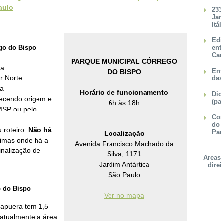
aulo
23
Ja
Itá
Ed
go do Bispo
en
Ca
PARQUE MUNICIPAL CÓRREGO
pa
Ent
DO BISPO
r Norte
da
na
Horário de funcionamento
Dic
necendo origem e
(pa
6h às 18h
MSP
ou pelo
Con
do
u roteiro.
Não há
Pa
Localização
ximas onde há a
Avenida Francisco Machado da
inalização de
Silva, 1171
Areas
Jardim Antártica
dire
São Paulo
o do Bispo
Ver no mapa
rapuera tem 1,5
, atualmente a área