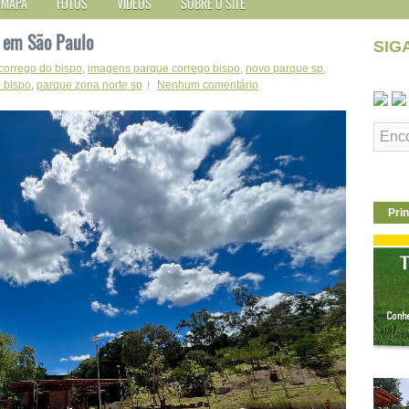
MAPA
FOTOS
VÍDEOS
SOBRE O SITE
o em São Paulo
SIG
corrego do bispo
,
imagens parque corrego bispo
,
novo parque sp
,
 bispo
,
parque zona norte sp
Nenhum comentário
Prin