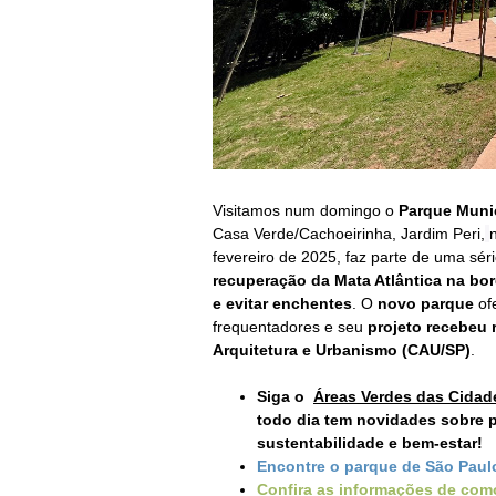
Visitamos num domingo o
Parque Muni
Casa Verde/
Cachoeirinha, Jardim Peri,
fevereiro de 2025, faz parte de uma sé
recuperação da Mata Atlântica na bor
e evitar enchentes
. O
novo parque
ofe
frequentadores e seu
projeto recebeu
Arquitetura e Urbanismo (CAU/SP)
.
Siga o
Áreas Verdes das Cidad
todo dia tem novidades sobre p
sustentabilidade e bem-estar!
Encontre o parque de São Paul
Confira as informações de como