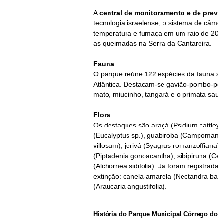
A
central de monitoramento e de pre
tecnologia israelense, o sistema de c
temperatura e fumaça em um raio de 20
as
queimadas na Serra da Cantareira.
Fauna
O parque reúne 122 espécies da fauna s
Atlântica. Destacam-se gavião-pombo-peq
mato, miudinho, tangará e o primata sa
Flora
Os destaques são araçá (Psidium cattl
(Eucalyptus sp.), guabiroba (Campoman
villosum), jerivá (Syagrus romanzoffia
(Piptadenia gonoacantha), sibipiruna (C
(Alchornea sidifolia). Já foram registr
extinção: canela-amarela (Nectandra barb
(Araucaria angustifolia).
História do Parque Municipal Córrego do