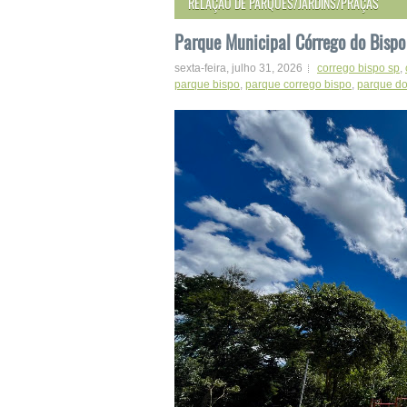
RELAÇÃO DE PARQUES/JARDINS/PRAÇAS
Parque Municipal Córrego do Bisp
sexta-feira, julho 31, 2026
corrego bispo sp
,
parque bispo
,
parque corrego bispo
,
parque do