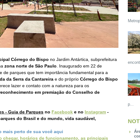
Metrop
cipal Córrego do Bispo
no Jardim Antártica, subprefeitura
encont
na
zona norte de São Paulo
.
Inaugurado em 22 de
rie de parques que tem importância fundamental para a
da da Serra da Cantareira
e do próprio
Córrego do Bispo
rece lazer e contato com a natureza para os
 reconhecimento em premiação do
Conselho de
p...
es - Guia de Parques
no
Facebook
e no
Instagram
-
arques do Brasil e do mundo, vida saudável,
NOT
o mais perto de sua você aqui
Ár
co
 chegar, horários de funcionamento, as principais