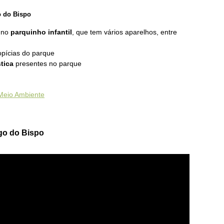
o do Bispo
m no
parquinho infantil
, que tem vários aparelhos, entre
pícias do parque
stica
presentes no parque
 Meio Ambiente
go do Bispo