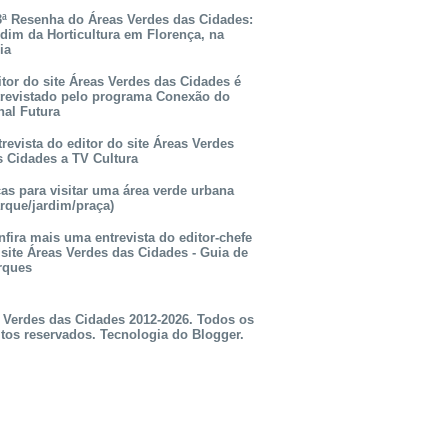
3ª Resenha do Áreas Verdes das Cidades:
rdim da Horticultura em Florença, na
lia
itor do site Áreas Verdes das Cidades é
trevistado pelo programa Conexão do
nal Futura
revista do editor do site Áreas Verdes
s Cidades a TV Cultura
as para visitar uma área verde urbana
rque/jardim/praça)
fira mais uma entrevista do editor-chefe
 site Áreas Verdes das Cidades - Guia de
rques
 Verdes das Cidades 2012-2026. Todos os
itos reservados. Tecnologia do
Blogger
.