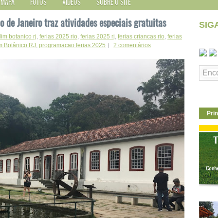
MAPA
FOTOS
VÍDEOS
SOBRE O SITE
 de Janeiro traz atividades especiais gratuitas
SIG
dim botanico rj
,
ferias 2025 rio
,
ferias 2025 rj
,
ferias criancas rio
,
ferias
m Botânico RJ
,
programacao ferias 2025
2 comentários
Prin