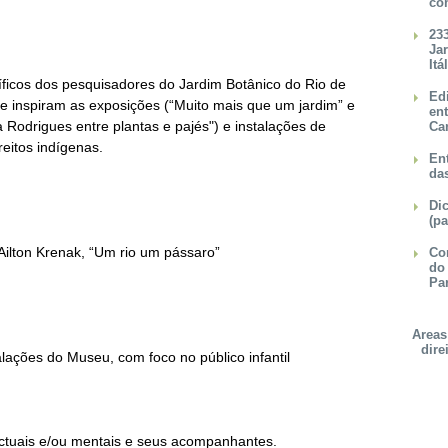
co
23
Ja
Itá
ficos dos pesquisadores do Jardim Botânico do Rio de
Ed
que inspiram as exposições (
“Muito mais que um jardim” e
en
Rodrigues entre plantas e pajés")
e instalações de
Ca
reitos indígenas.
Ent
da
Dic
(pa
o Ailton Krenak, “Um rio um pássaro”
Con
do
Pa
Areas
dire
alações do Museu, com foco no público infantil
lectuais e/ou mentais e seus acompanhantes.