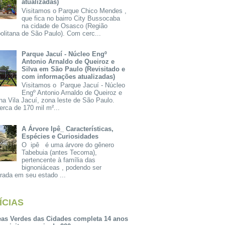
atualizadas)
Visitamos o Parque Chico Mendes ,
que fica no bairro City Bussocaba
na cidade de Osasco (Região
olitana de São Paulo). Com cerc...
Parque Jacuí - Núcleo Engº
Antonio Arnaldo de Queiroz e
Silva em São Paulo (Revisitado e
com informações atualizadas)
Visitamos o Parque Jacuí - Núcleo
Engº Antonio Arnaldo de Queiroz e
na Vila Jacuí, zona leste de São Paulo.
rca de 170 mil m²...
A Árvore Ipê_ Características,
Espécies e Curiosidades
O ipê é uma árvore do gênero
Tabebuia (antes Tecoma),
pertencente à família das
bignoniáceas , podendo ser
rada em seu estado ...
ÍCIAS
eas Verdes das Cidades completa 14 anos