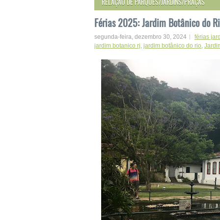
RELAÇÃO DE PARQUES/JARDINS/PRAÇAS
Férias 2025: Jardim Botânico do Rio
segunda-feira, dezembro 30, 2024
férias jar
jardim botanico rj
,
jardim botânico do rio
,
Jardi