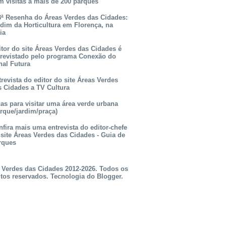
m visitas a mais de 200 parques
3ª Resenha do Áreas Verdes das Cidades:
rdim da Horticultura em Florença, na
lia
itor do site Áreas Verdes das Cidades é
trevistado pelo programa Conexão do
nal Futura
revista do editor do site Áreas Verdes
s Cidades a TV Cultura
as para visitar uma área verde urbana
rque/jardim/praça)
fira mais uma entrevista do editor-chefe
 site Áreas Verdes das Cidades - Guia de
rques
 Verdes das Cidades 2012-2026. Todos os
itos reservados. Tecnologia do
Blogger
.