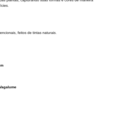
 das plantas, capturando suas formas e cores de maneira
ícies.
cionais, feitos de tintas naturais.
im
 Vagalume