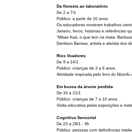
Da floresta ao laboratório
De 2 a 7/1
Público: a partir de 10 anos.
Os educadores mostram trabalhos cientí
Janeiro, livros, histórias e referências 
"Mbae Kaá, o que tem na mata: Barbosa 
Denilson Baniwa, artista e ativista dos di
Rios Voadores
De 9 a 14/1
Público: crianças de 3 a 6 anos.
Atividade inspirada pelo livro do filósof
Em busca da árvore perdida
De 16 a 21/1
Público: crianças de 7 a 10 anos.
Visita educativa pelas exposições e inst
Cognitiva Sensorial
De 23 a 28/1 - 9h
Público: pessoas com deficiências inte