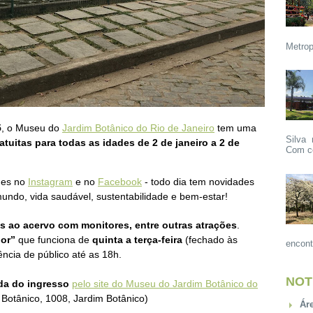
Metrop
5
, o Museu do
Jardim Botânico do Rio de Janeiro
tem uma
Silva 
tuitas para todas as idades de 2 de janeiro a 2 de
Com ce
des no
Instagram
e no
Facebook
- todo dia tem novidades
undo, vida saudável, sustentabilidade e bem-estar!
as ao acervo com monitores, entre outras atrações
.
lor”
que funciona de
quinta a terça-feira
(fechado às
encont
ncia de público até as 18h.
NOT
ada do ingresso
pelo site do Museu do Jardim Botânico do
Botânico, 1008, Jardim Botânico)
Ár