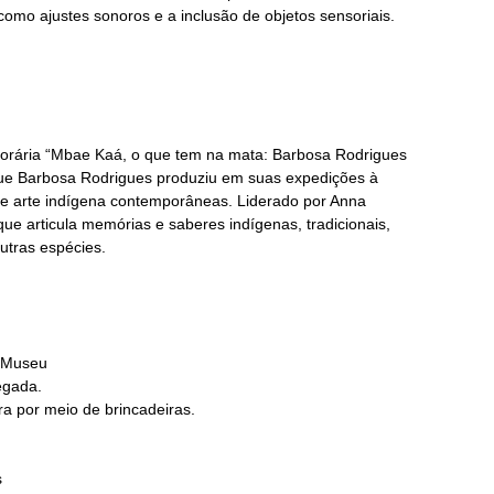
omo ajustes sonoros e a inclusão de objetos sensoriais.
porária “Mbae Kaá, o que tem na mata: Barbosa Rodrigues
que Barbosa Rodrigues produziu em suas expedições à
de arte indígena contemporâneas. Liderado por Anna
que articula memórias e saberes indígenas, tradicionais,
outras espécies.
o Museu
egada.
ra por meio de brincadeiras.
s