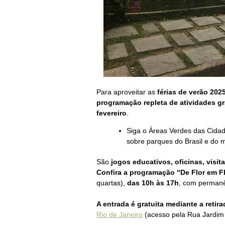
Para aproveitar as
férias de verão 202
programação repleta de atividades gra
fevereiro
.
Siga o Áreas Verdes das Cida
sobre parques do Brasil e do m
São
jogos educativos, oficinas, visit
Confira a programação “De Flor em F
quartas),
das 10h às 17h
, com permanê
A e
ntrada é gratuita mediante a retir
Rio de Janeiro
(a
cesso pela Rua Jardim 