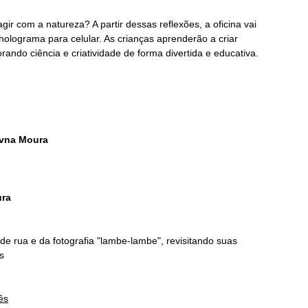
ir com a natureza? A partir dessas reflexões, a oficina vai
o holograma para celular. As crianças aprenderão a criar
orando ciência e criatividade de forma divertida e educativa.
Evna Moura
ura
a de rua e da fotografia "lambe-lambe", revisitando suas
s
ês