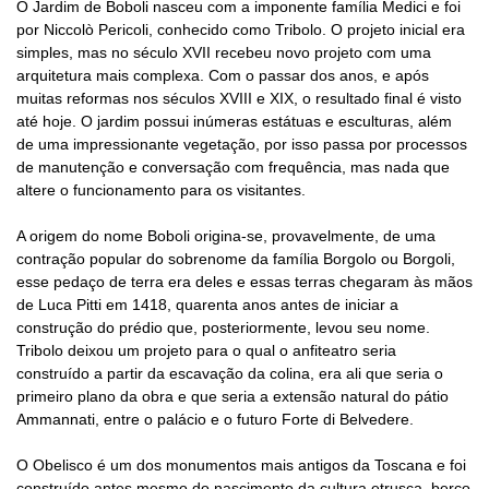
O Jardim de Boboli nasceu com a imponente família Medici e foi
por Niccolò Pericoli, conhecido como Tribolo. O projeto inicial era
simples, mas no século XVII recebeu novo projeto com uma
arquitetura mais complexa. Com o passar dos anos, e após
muitas reformas nos séculos XVIII e XIX, o resultado final é visto
até hoje. O jardim possui inúmeras estátuas e esculturas, além
de uma impressionante vegetação, por isso passa por processos
de manutenção e conversação com frequência, mas nada que
altere o funcionamento para os visitantes.
A origem do nome Boboli origina-se, provavelmente, de uma
contração popular do sobrenome da família Borgolo ou Borgoli,
esse pedaço de terra era deles e essas terras chegaram às mãos
de Luca Pitti em 1418, quarenta anos antes de iniciar a
construção do prédio que, posteriormente, levou seu nome.
Tribolo deixou um projeto para o qual o anfiteatro seria
construído a partir da escavação da colina, era ali que seria o
primeiro plano da obra e que seria a extensão natural do pátio
Ammannati, entre o palácio e o futuro Forte di Belvedere.
O Obelisco é um dos monumentos mais antigos da Toscana e foi
construído antes mesmo do nascimento da cultura etrusca, berço