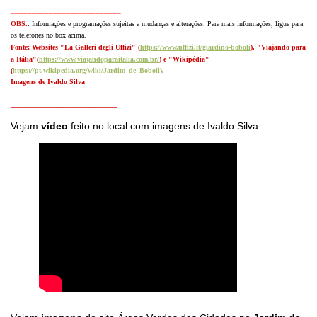
__________________________
OBS.
: Informações e programações sujeitas a mudanças e alterações.
Para mais informações, ligue para
os telefones no box acima.
Fonte: Websites
"La Galleri degli Uffizi" (
https://www.uffizi.it/giardino-boboli
), "Viajando para
a Itália"(
https://www.viajandoparaitalia.com.br/
) e "Wikipédia"
(
https://pt.wikipedia.org/wiki/Jardim_de_Boboli)
.
Imagens de Ivaldo Silva
___________________________________________________________________________________
______________________________
Vejam
vídeo
feito no local com imagens de Ivaldo Silva