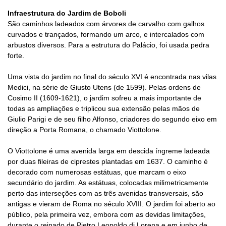
Infraestrutura do Jardim de Boboli
São caminhos ladeados com árvores de carvalho com galhos
curvados e trançados, formando um arco, e intercalados com
arbustos diversos. Para a estrutura do Palácio, foi usada pedra
forte.
Uma vista do jardim no final do século XVI é encontrada nas vilas
Medici, na série de Giusto Utens (de 1599). Pelas ordens de
Cosimo II (1609-1621), o jardim sofreu a mais importante de
todas as ampliações e triplicou sua extensão pelas mãos de
Giulio Parigi e de seu filho Alfonso, criadores do segundo eixo em
direção a Porta Romana, o chamado Viottolone.
O Viottolone é uma avenida larga em descida íngreme ladeada
por duas fileiras de ciprestes plantadas em 1637. O caminho é
decorado com numerosas estátuas, que marcam o eixo
secundário do jardim. As estátuas, colocadas milimetricamente
perto das interseções com as três avenidas transversais, são
antigas e vieram de Roma no século XVIII. O jardim foi aberto ao
público, pela primeira vez, embora com as devidas limitações,
durante o reinado de Pietro Leopoldo di Lorena e em junho de