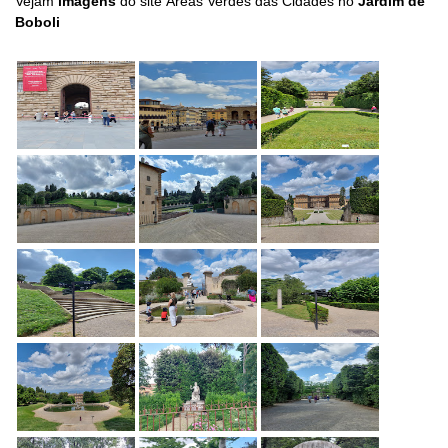
Vejam
imagens
do site Áreas Verdes das Cidades no
Jardim de
Boboli