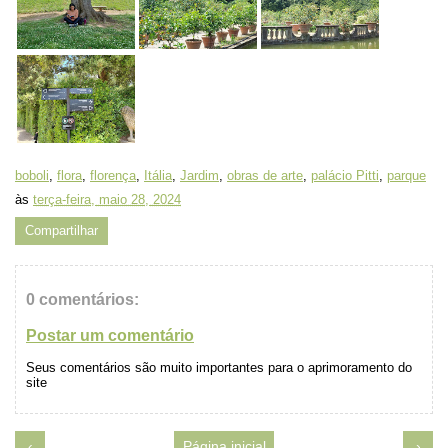
boboli
,
flora
,
florença
,
Itália
,
Jardim
,
obras de arte
,
palácio Pitti
,
parque
às
terça-feira, maio 28, 2024
Compartilhar
0 comentários:
Postar um comentário
Seus comentários são muito importantes para o aprimoramento do
site
‹
Página inicial
›