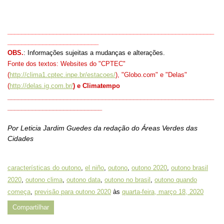
___________________________________________________________
__________________________
OBS.
: Informações sujeitas a mudanças e alterações.
Fonte dos textos: Websites do "CPTEC"
(
http://clima1.cptec.inpe.br/estacoes/
), "Globo.com" e "Delas"
(
http://delas.ig.com.br/
) e Climatempo
___________________________________________________________
___________________________
Por Leticia Jardim Guedes da redação do Áreas Verdes das
Cidades
características do outono
,
el niño
,
outono
,
outono 2020
,
outono brasil
2020
,
outono clima
,
outono data
,
outono no brasil
,
outono quando
começa
,
previsão para outono 2020
às
quarta-feira, março 18, 2020
Compartilhar