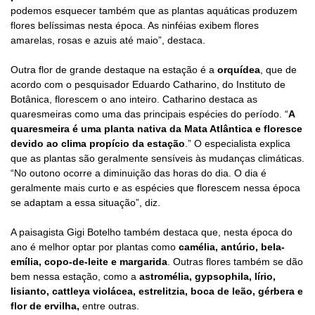
podemos esquecer também que as plantas aquáticas produzem
flores belíssimas nesta época. As ninféias exibem flores
amarelas, rosas e azuis até maio”, destaca.
Outra flor de grande destaque na estação é a
orquídea
, que de
acordo com o pesquisador Eduardo Catharino, do Instituto de
Botânica, florescem o ano inteiro. Catharino destaca as
quaresmeiras como uma das principais espécies do período. “
A
quaresmeira é uma planta nativa da Mata Atlântica e floresce
devido ao clima propício da estação
.” O especialista explica
que as plantas são geralmente sensíveis às mudanças climáticas.
“No outono ocorre a diminuição das horas do dia. O dia é
geralmente mais curto e as espécies que florescem nessa época
se adaptam a essa situação”, diz.
A paisagista Gigi Botelho também destaca que, nesta época do
ano é melhor optar por plantas como
camélia, antúrio, bela-
emília, copo-de-leite e margarida
. Outras flores também se dão
bem nessa estação, como a
astromélia, gypsophila, lírio,
lisianto, cattleya violácea, estrelitzia, boca de leão, gérbera e
flor de ervilha,
entre outras.