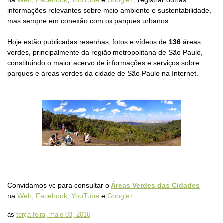
na
Web
,
Facebook
,
YouTube
e
Google+
, registrar outras
informações relevantes sobre meio ambiente e sustentabilidade,
mas sempre em conexão com os parques urbanos.
Hoje estão publicadas resenhas, fotos e vídeos de
136
áreas
verdes, principalmente da região metropolitana de São Paulo,
constituindo o maior acervo de informações e serviços sobre
parques e áreas verdes da cidade de São Paulo na Internet.
Convidamos vc para consultar o
Áreas Verdes das Cidades
na
Web
,
Facebook,
YouTube
e
Google+
às
terça-feira, maio 03, 2016