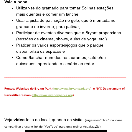
Vale a pena
Utilizar-se do gramado para tomar Sol nas estações
mais quentes e comer um lanche;
Usar a pista de patinação no gelo, que é montada no
gramado no inverno, para patinar;
Participar de eventos diversos que o Bryant proporciona
(sessões de cinema, shows, aulas de yoga, etc.)
Praticar os vários esportes/jogos que o parque
disponibiliza os espaços e
Comer/lanchar num dos restaurantes, café e/ou
quiosques, apreciando o cenário ao redor.
___________________________________________________________
_______________________
Fontes: Websites do Bryant Park (
http://www.bryantpark.org
) e NYC Departament of
Parks&Recreation (
http://www.nycgovparks.org
)
___________________________________________________________
_______________________
Veja
vídeo
feito no local, quando da visita
(sugerimos "clicar" no ícone
compartilhar e usar o link do "YouTube" para uma melhor visualização).