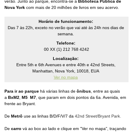
verão.
Junto ao parque, encontra-se a
Biblioteca Pública de
Nova York
com mais de 20 milhões de livros em seu acervo.
Horário de funcionamento:
Das 7 às 22h, exceto no verão que vai até às 24h nos dias de
semana.
Telefone:
00 XX (1) 212 768 4242
Localização:
Entre 5th e 6th Avenues e entre 40th e 42nd Streets,
Manhattan, Nova York, 10018, EUA
Ver no mapa
Para ir ao parque
há várias linhas de
ônibus
, entre as quais
a
BxM2
,
M5 M7
, que param em dois pontos da 6a. Avenida, em
frente ao Bryant.
De
Metrô
use as linhas B/D/F/V/7 da
42nd Street/Bryant Park.
De
carro
vá ao box ao lado e clique em "Ver no mapa", traçando