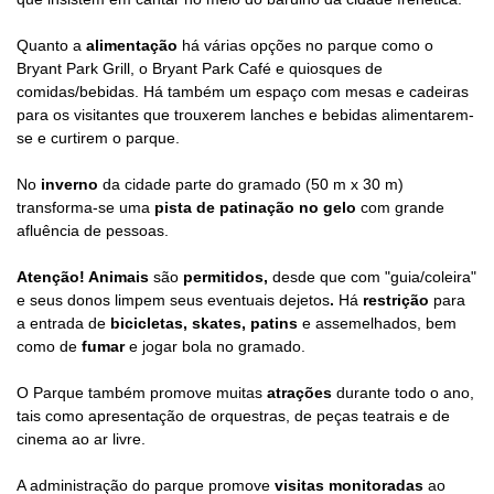
Quanto a
alimentação
há várias opções no parque como o
Bryant Park Grill, o Bryant Park Café e quiosques de
comidas/bebidas. Há também um espaço com mesas e cadeiras
para os visitantes que trouxerem lanches e bebidas alimentarem-
se e curtirem o parque.
No
inverno
da cidade parte do gramado (50 m x 30 m)
transforma-se uma
pista de patinação no gelo
com grande
afluência de pessoas.
Atenção! Animais
são
permitidos,
desde que com "guia/coleira"
e seus donos limpem seus eventuais dejetos
.
Há
restrição
para
a entrada de
bicicletas, skates, patins
e assemelhados, bem
como de
fumar
e jogar bola no gramado.
O Parque também promove muitas
atrações
durante todo o ano,
tais como apresentação de orquestras, de peças teatrais e de
cinema ao ar livre.
A administração do parque promove
visitas monitoradas
ao