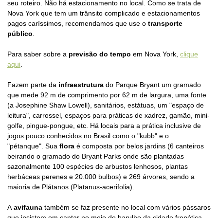
seu roteiro. Não há estacionamento no local. Como se trata de
Nova York que tem um trânsito complicado e estacionamentos
pagos caríssimos, recomendamos que use o
transporte
público
.
Para saber sobre a
previsão do tempo
em Nova York,
clique
aqui
.
Fazem parte da
infraestrutura
do Parque Bryant um gramado
que mede 92 m de comprimento por 62 m de largura, uma fonte
(a Josephine Shaw Lowell), sanitários, estátuas, um "espaço de
leitura", carrossel, espaços para práticas de xadrez, gamão, mini-
golfe, pingue-pongue, etc. Há locais para a prática inclusive de
jogos pouco conhecidos no Brasil como o
"kubb" e o
"pétanque".
Sua
flora
é composta por belos jardins (6 canteiros
beirando o gramado do Bryant Parks onde são plantadas
sazonalmente 100 espécies de arbustos lenhosos, plantas
herbáceas perenes e 20.000 bulbos) e 269 árvores, sendo a
maioria de Plátanos (Platanus-acerifolia).
A
avifauna
também se faz presente no local com vários pássaros
que insistem em cantar no meio do barulho da cidade frenética.