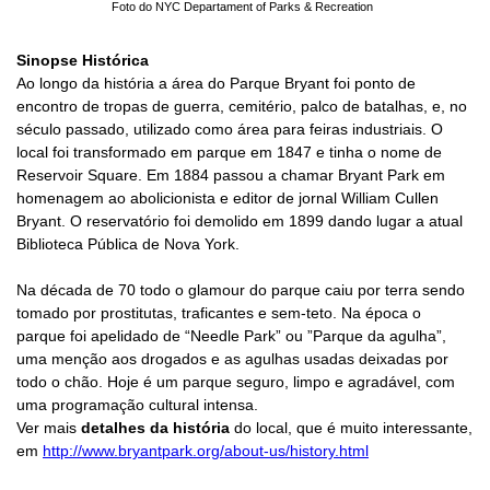
Foto do NYC Departament of Parks & Recreation
Sinopse Histórica
Ao longo da história a área do Parque Bryant foi ponto de
encontro de tropas de guerra, cemitério, palco de batalhas, e, no
século passado, utilizado como área para feiras industriais.
O
local foi transformado em parque em 1847 e tinha o nome de
Reservoir Square. Em 1884 passou a chamar Bryant Park em
homenagem ao abolicionista e editor de jornal William Cullen
Bryant. O reservatório foi demolido em 1899 dando lugar a atual
Biblioteca Pública de Nova York.
Na década de 70 todo o glamour do parque caiu por terra sendo
tomado por prostitutas, traficantes e sem-teto. Na época o
parque foi apelidado de “Needle Park” ou ”Parque da agulha”,
uma menção aos drogados e as agulhas usadas deixadas por
todo o chão. Hoje é um parque seguro, limpo e agradável, com
uma programação cultural intensa.
Ver mais
detalhes da história
do local, que é muito interessante,
em
http://www.bryantpark.org/about-us/history.html