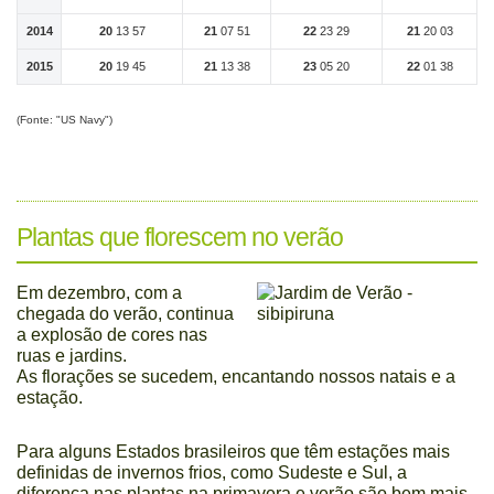
2014
20
13 57
21
07 51
22
23 29
21
20 03
2015
20
19 45
21
13 38
23
05 20
22
01 38
(Fonte: "US Navy")
Plantas que florescem no verão
Em dezembro, com a
chegada do verão, continua
a explosão de cores nas
ruas e jardins.
As florações se sucedem, encantando nossos natais e a
estação.
Para alguns Estados brasileiros que têm estações mais
definidas de invernos frios, como Sudeste e Sul, a
diferença nas plantas na primavera e verão são bem mais