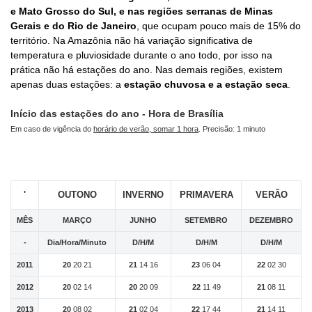
e Mato Grosso do Sul, e nas regiões serranas de Minas
Gerais e do Rio de Janeiro
, que ocupam pouco mais de 15% do
território. Na Amazônia não há variação significativa de
temperatura e pluviosidade durante o ano todo, por isso na
prática não há estações do ano. Nas demais regiões, existem
apenas duas estações: a
estação chuvosa e a estação seca
.
Início das estações do ano - Hora de Brasília
Em caso de vigência do
horário de verão, somar 1 hora
. Precisão: 1 minuto
'
OUTONO
INVERNO
PRIMAVERA
VERÃO
MÊS
MARÇO
JUNHO
SETEMBRO
DEZEMBRO
-
Dia/Hora/Minuto
D/H/M
D/H/M
D/H/M
2011
20
20 21
21
14 16
23
06 04
22
02 30
2012
20
02 14
20
20 09
22
11 49
21
08 11
2013
20
08 02
21
02 04
22
17 44
21
14 11