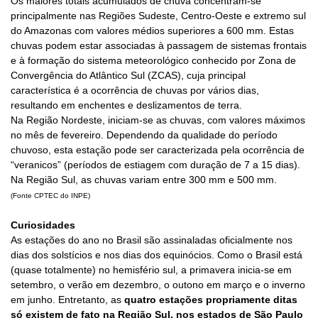
Os maiores totais acumulados de chuva concentram-se
principalmente nas Regiões Sudeste, Centro-Oeste e extremo sul
do Amazonas com valores médios superiores a 600 mm. Estas
chuvas podem estar associadas à passagem de sistemas frontais
e à formação do sistema meteorológico conhecido por Zona de
Convergência do Atlântico Sul (ZCAS), cuja principal
característica é a ocorrência de chuvas por vários dias,
resultando em enchentes e deslizamentos de terra.
Na Região Nordeste, iniciam-se as chuvas, com valores máximos
no mês de fevereiro. Dependendo da qualidade do período
chuvoso, esta estação pode ser caracterizada pela ocorrência de
“veranicos” (períodos de estiagem com duração de 7 a 15 dias).
Na Região Sul, as chuvas variam entre 300 mm e 500 mm.
(Fonte CPTEC do INPE)
Curiosidades
As estações do ano no Brasil são assinaladas oficialmente nos
dias dos solstícios e nos dias dos equinócios. Como o Brasil está
(quase totalmente) no hemisfério sul, a primavera inicia-se em
setembro, o verão em dezembro, o outono em março e o inverno
em junho. Entretanto, as
quatro estações propriamente ditas
só existem de fato na Região Sul, nos estados de São Paulo