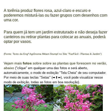
A torênia produz flores rosa, azul-claro e escuro e
poderemos misturá-las ou fazer grupos com desenhos com
uma cor.
Para quem já tem um jardim estruturado e não deseja fazer
canteiros ou retirar plantas para colocar as anuais, poderá
optar por vasos.
(Fonte: Texto da Engª Agrônoma Miriam Stumpf no Site "FazFácil - Plantas & Jardim")
Vejam mais
fotos
sobre sobre as plantas que forescem no verão,
abaixo
("clique" em qualquer uma das fotos e será aberto,
automaticamente, o modo de exibição "Tela Cheia" de seu computador.
Por meio de suas teclas "Setas" (➡⬆⬅), você pode visualizar nesse
.
modo de exibição, todas as fotos em boa resolução)