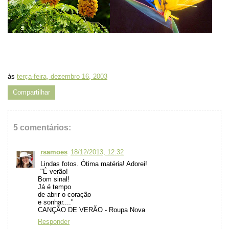
às
terça-feira, dezembro 16, 2003
Compartilhar
5 comentários:
rsamoes
18/12/2013, 12:32
Lindas fotos. Ótima matéria! Adorei!
"É verão!
Bom sinal!
Já é tempo
de abrir o coração
e sonhar...."
CANÇÃO DE VERÃO - Roupa Nova
Responder