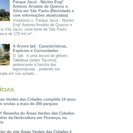
Parque Jacuí - Núcleo Engº
Antonio Arnaldo de Queiroz e
Silva em São Paulo (Revisitado e
com informações atualizadas)
Visitamos o Parque Jacuí - Núcleo
Engº Antonio Arnaldo de Queiroz e
na Vila Jacuí, zona leste de São Paulo.
rca de 170 mil m²...
A Árvore Ipê_ Características,
Espécies e Curiosidades
O ipê é uma árvore do gênero
Tabebuia (antes Tecoma),
pertencente à família das
bignoniáceas , podendo ser
rada em seu estado ...
ÍCIAS
eas Verdes das Cidades completa 14 anos
m visitas a mais de 200 parques
3ª Resenha do Áreas Verdes das Cidades:
rdim da Horticultura em Florença, na
lia
itor do site Áreas Verdes das Cidades é