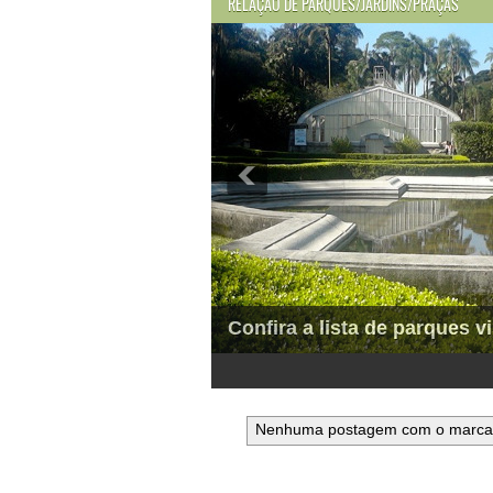
RELAÇÃO DE PARQUES/JARDINS/PRAÇAS
Confira a lista de parques vi
1
2
3
4
5
6
Nenhuma postagem com o marc