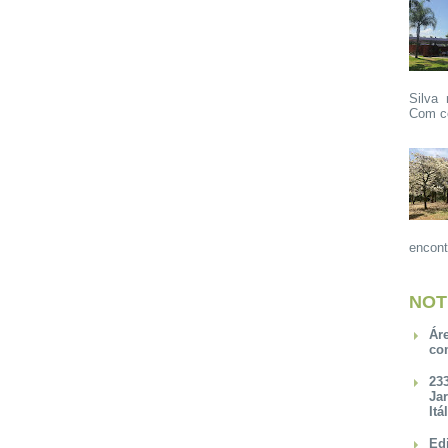
Silva 
Com ce
encont
NOT
Ár
co
23
Ja
Itá
Ed