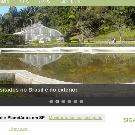
MAPA
FOTOS
VÍDEOS
SOBRE O SITE
sitados no Brasil e no exterior
ador
Planetários em SP
.
Mostrar todas as postagens
SIG
Página inicial